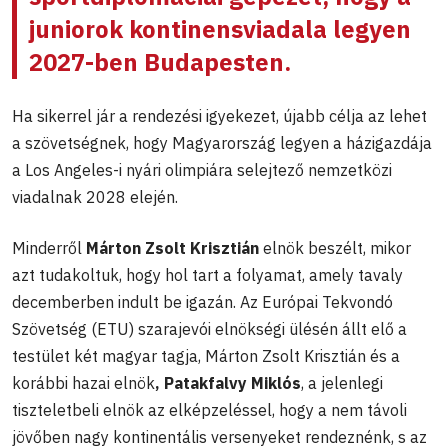
juniorok kontinensviadala legyen
2027-ben Budapesten
.
Ha sikerrel jár a rendezési igyekezet, újabb célja az lehet
a szövetségnek, hogy Magyarország legyen a házigazdája
a Los Angeles-i nyári olimpiára selejtező nemzetközi
viadalnak 2028 elején.
Minderről
Márton Zsolt Krisztián
elnök beszélt, mikor
azt tudakoltuk, hogy hol tart a folyamat, amely tavaly
decemberben indult be igazán. Az Európai Tekvondó
Szövetség (ETU) szarajevói elnökségi ülésén állt elő a
testület két magyar tagja, Márton Zsolt Krisztián és a
korábbi hazai elnök
, Patakfalvy Miklós
, a jelenlegi
tiszteletbeli elnök az elképzeléssel, hogy a nem távoli
jövőben nagy kontinentális versenyeket rendeznénk, s az