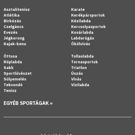
Asztalitenisz
Karate
Atlétika
Kerékpársportok
Birkózás
Kézilabda
Cselgáncs
Korcsolyasportok
Evezés
Kosárlabda
Jégkorong
Labdarúgás
Kajak-kenu
Ökölvívás
Öttusa
Tollaslabda
Röplabda
Tornasportok
Sakk
Triatlon
Sportlövészet
Úszás
Súlyemelés
Vívás
Tekvondó
Vízilabda
Tenisz
EGYÉB SPORTÁGAK »