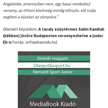
Angelesbe, amennyiben nem, egy hazai rendezésű
verseny, az itthoni közönség mindig előnyös, elő tudja
segíteni a kijutást az olimpiára.
”
(Kiemelt képünkön:
A tavaly ezüstérmes Salim Kamilah
(kékben) jövőre Budapesten versenyezhetne a junior
Eb-n
Forrás: wtftaekwondo.hu)