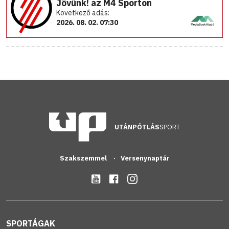
Jövünk! az M4 Sporton
Következő adás:
2026. 08. 02. 07:30
UTÁNPÓTLÁS
SPORT
Szakszemmel
Versenynaptár
SPORTÁGAK