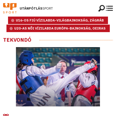
UTÁNPÓTLÁS
SPORT
U16-OS FIÚ VÍZILABDA-VILÁGBAJNOKSÁG, ZÁGRÁB
U20-AS NŐI VÍZILABDA EURÓPA-BAJNOKSÁG, OEIRAS
TEKVONDÓ