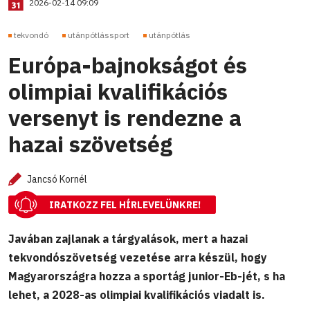
2026-02-14 09:09
tekvondó
utánpótlássport
utánpótlás
Európa-bajnokságot és
olimpiai kvalifikációs
versenyt is rendezne a
hazai szövetség
Jancsó Kornél
IRATKOZZ FEL HÍRLEVELÜNKRE!
Javában zajlanak a tárgyalások, mert a hazai
tekvondószövetség vezetése arra készül, hogy
Magyarországra hozza a sportág junior-Eb-jét, s ha
lehet, a 2028-as olimpiai kvalifikációs viadalt is.