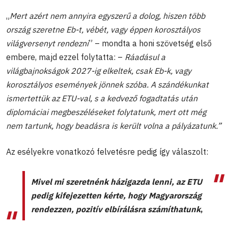
„
Mert azért nem annyira egyszerű a dolog, hiszen több
ország szeretne Eb-t, vébét, vagy éppen korosztályos
világversenyt rendezni
” – mondta a honi szövetség első
embere, majd ezzel folytatta: –
Ráadásul a
világbajnokságok 2027-ig elkeltek, csak Eb-k, vagy
korosztályos események jönnek szóba. A szándékunkat
ismertettük az ETU-val, s a kedvező fogadtatás után
diplomáciai megbeszéléseket folytatunk, mert ott még
nem tartunk, hogy beadásra is került volna a pályázatunk.”
Az esélyekre vonatkozó felvetésre pedig így válaszolt:
Mivel mi szeretnénk házigazda lenni, az ETU
pedig kifejezetten kérte, hogy Magyarország
rendezzen, pozitív elbírálásra számíthatunk
,