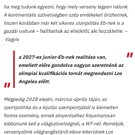
ha meg tudunk egyezni, hogy mely verseny legyen nálunk.
A kontinentális szövetségben szép emlékeket őrizhetnek,
hiszen korábban már két sikeres utánpótlás Eb-nek is a
gazdái voltunk
– hallhattuk az elnöktől, aki hozzátette: –
Vagyis
a 2027-es junior-Eb-nek realitása van,
emellett előre gondolva nagyon szeretnénk az
olimpiai kvalifikációs tornát megrendezni Los
Angeles előtt
.
Mégpedig 2028 elején, március-április táján, ez
sportpolitika és a kijutás szempontjából is kiemelten
fontos esemény, ennek elnyeréséhez folyamatosan
lobbiznunk kell a világszövetségnél, a WT-nél. Reméljük,
versenyzőink világranglistáról eleve kikerülnek Los