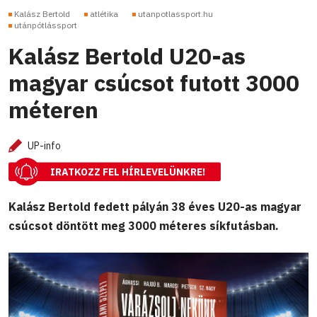
Kalász Bertold
atlétika
utanpotlassport.hu
utánpótlássport
Kalász Bertold U20-as
magyar csúcsot futott 3000
méteren
UP-info
IRATKOZZ FEL HÍRLEVELÜNKRE!
Kalász Bertold fedett pályán 38 éves U20-as magyar
csúcsot döntött meg 3000 méteres síkfutásban.