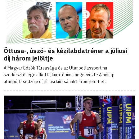
Öttusa-, úszó- és kézilabdatréner a júliusi
díj három jelöltje
A Magyar Edzők Társasága és az Utanpotlassport.hu
szerkesztősége alkotta kuratórium megnevezte A hónap
utánpótlásedzője díj júliusi kiírásának három jelöltjét.