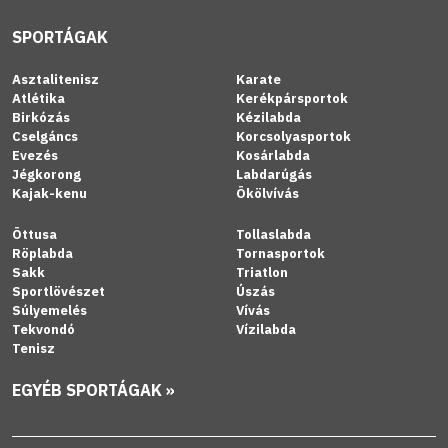
SPORTÁGAK
Asztalitenisz
Karate
Atlétika
Kerékpársportok
Birkózás
Kézilabda
Cselgáncs
Korcsolyasportok
Evezés
Kosárlabda
Jégkorong
Labdarúgás
Kajak-kenu
Ökölvívás
Öttusa
Tollaslabda
Röplabda
Tornasportok
Sakk
Triatlon
Sportlövészet
Úszás
Súlyemelés
Vívás
Tekvondó
Vízilabda
Tenisz
EGYÉB SPORTÁGAK »