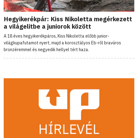
Hegyikerékpár: Kiss Nikoletta megérkezett
a világelitbe a juniorok között
A 18 éves hegyikerékpáros, Kiss Nikoletta előbb junior-
világkupafutamot nyert, majd a korosztályos Eb-ről bravúros
bronzéremmel és negyedik hellyel tért haza.