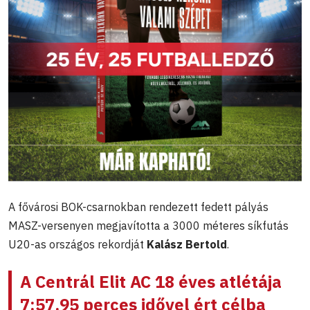
A fővárosi BOK-csarnokban rendezett fedett pályás
MASZ-versenyen megjavította a 3000 méteres síkfutás
U20-as országos rekordját
Kalász Bertold
.
A Centrál Elit AC 18 éves atlétája
7:57.95 perces idővel ért célba