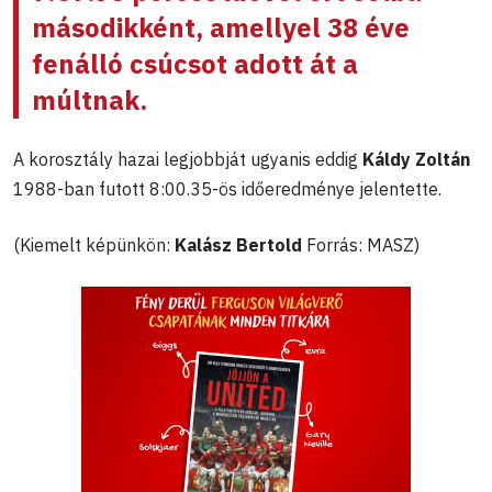
másodikként, amellyel 38 éve
fenálló csúcsot adott át a
múltnak.
A korosztály hazai legjobbját ugyanis eddig
Káldy Zoltán
1988-ban futott 8:00.35-ös időeredménye jelentette.
(Kiemelt képünkön:
Kalász Bertold
Forrás: MASZ)