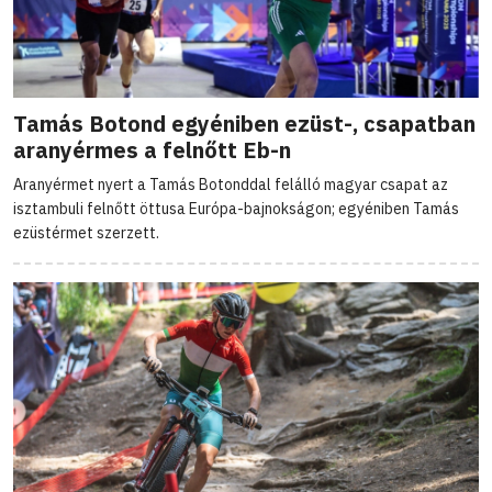
Tamás Botond egyéniben ezüst-, csapatban
aranyérmes a felnőtt Eb-n
Aranyérmet nyert a Tamás Botonddal felálló magyar csapat az
isztambuli felnőtt öttusa Európa-bajnokságon; egyéniben Tamás
ezüstérmet szerzett.