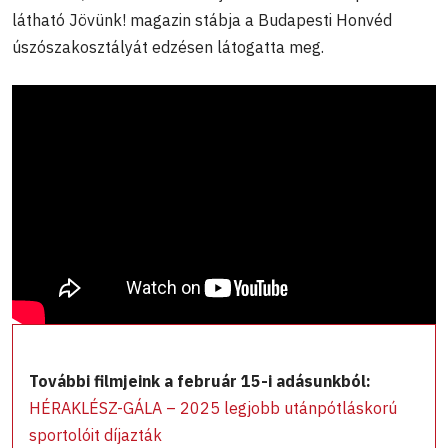
látható Jövünk! magazin stábja a Budapesti Honvéd
úszószakosztályát edzésen látogatta meg.
További filmjeink a február 15-i adásunkból:
HÉRAKLÉSZ-GÁLA – 2025 legjobb utánpótláskorú
sportolóit díjazták