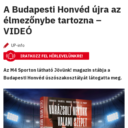
A Budapesti Honvéd újra az
élmezőnybe tartozna –
VIDEÓ
UP-info
IRATKOZZ FEL HÍRLEVELÜNKRE!
Az M4 Sporton látható Jövünk! magazin stábja a
Budapesti Honvéd úszószakosztályát látogatta meg.