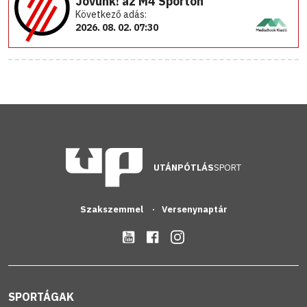
Jövünk! az M4 Sporton
Következő adás:
2026. 08. 02. 07:30
UTÁNPÓTLÁS
SPORT
Szakszemmel
Versenynaptár
SPORTÁGAK