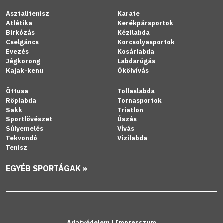
Asztalitenisz
Karate
Atlétika
Kerékpársportok
Birkózás
Kézilabda
Cselgáncs
Korcsolyasportok
Evezés
Kosárlabda
Jégkorong
Labdarúgás
Kajak-kenu
Ökölvívás
Öttusa
Tollaslabda
Röplabda
Tornasportok
Sakk
Triatlon
Sportlövészet
Úszás
Súlyemelés
Vívás
Tekvondó
Vízilabda
Tenisz
EGYÉB SPORTÁGAK »
Adatvédelem
|
Impresszum