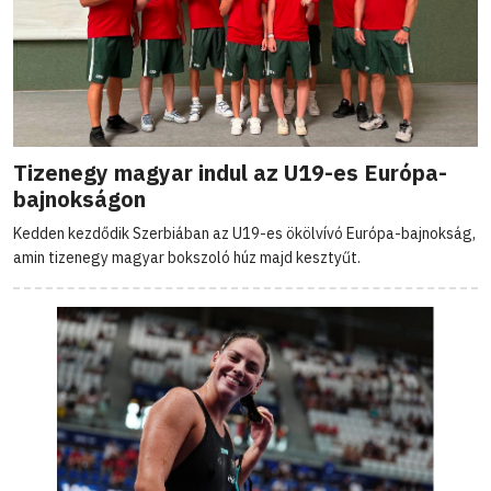
Tizenegy magyar indul az U19-es Európa-
bajnokságon
Kedden kezdődik Szerbiában az U19-es ökölvívó Európa-bajnokság,
amin tizenegy magyar bokszoló húz majd kesztyűt.