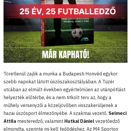
Töretlenül zajlik a munka a Budapesti Honvéd egykor
szebb napokat látott úszószakosztályában. A Tüzér
utcában az elmúlt években egyértelműen az utánpótlást
helyezték előtérbe, és a nem titkolt terv az, hogy a
műhely versenyzői a közeljövőben visszakerüljenek a
hazai úszósport élmezőnyébe. A szakmai vezető,
Selmeci
Attila
mesteredző, valamint
Hutkai Dániel
vezetőedző
elmondta, szerinte mi kell fejlődéshez. Az M4 Sporton