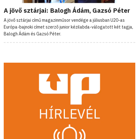
A jövő sztárjai: Balogh Ádám, Gazsó Péter
A jövő sztárjai című magazinműsor vendége a júliusban U20-as
Európa-bajnoki címet szerző junior kézilabda-válogatott két tagja,
Balogh Ádám és Gazsó Péter.