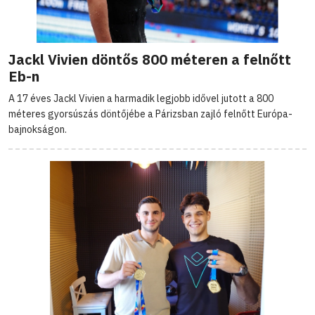
Jackl Vivien döntős 800 méteren a felnőtt
Eb-n
A 17 éves Jackl Vivien a harmadik legjobb idővel jutott a 800
méteres gyorsúszás döntőjébe a Párizsban zajló felnőtt Európa-
bajnokságon.