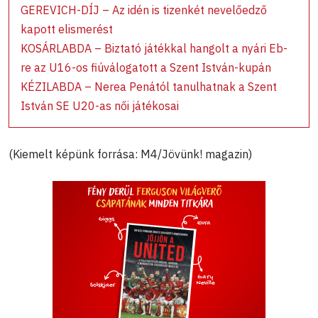
GEREVICH-DÍJ – Az idén is tizenkét nevelőedző
kapott elismerést
KOSÁRLABDA – Biztató játékkal hangolt a nyári Eb-
re az U16-os fiúválogatott a Szent István-kupán
KÉZILABDA –
Nerea Penától tanulhatnak a Szent
István SE U20-as női játékosai
(Kiemelt képünk forrása: M4/Jövünk! magazin)