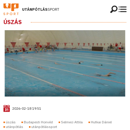
UTÁNPÓTLÁS
SPORT
ÚSZÁS
2026-02-18 19:51
úszás
Budapesti Honvéd
Selmeci Attila
Hutkai Dániel
utánpótlás
utánpótlássport