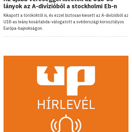
lányok az A-divízióból a stockholmi Eb-n
Kikapott a törököktől is, és ezzel biztosan kiesett az A-divízióból az
U18-as leány kosárlabda-válogatott a svédországi korosztályos
Európa-bajnokságon.