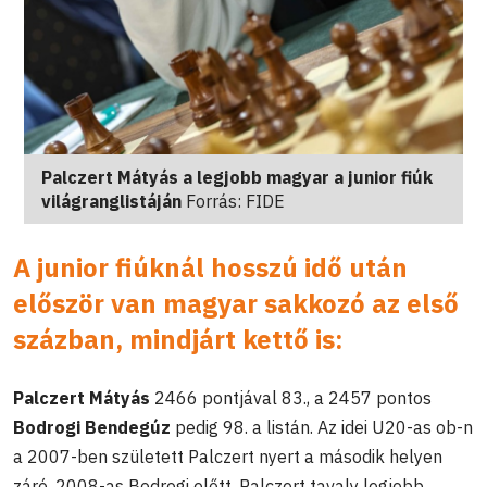
Palczert Mátyás a legjobb magyar a junior fiúk
világranglistáján
Forrás: FIDE
A junior fiúknál hosszú idő után
először van magyar sakkozó az első
százban, mindjárt kettő is:
Palczert Mátyás
2466 pontjával 83., a 2457 pontos
Bodrogi Bendegúz
pedig 98. a listán. Az idei U20-as ob-n
a 2007-ben született Palczert nyert a második helyen
záró, 2008-as Bodrogi előtt. Palczert tavaly legjobb