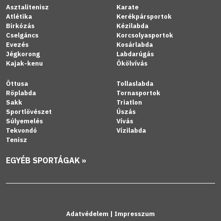
Asztalitenisz
Karate
Atlétika
Kerékpársportok
Birkózás
Kézilabda
Cselgáncs
Korcsolyasportok
Evezés
Kosárlabda
Jégkorong
Labdarúgás
Kajak-kenu
Ökölvívás
Öttusa
Tollaslabda
Röplabda
Tornasportok
Sakk
Triatlon
Sportlövészet
Úszás
Súlyemelés
Vívás
Tekvondó
Vízilabda
Tenisz
EGYÉB SPORTÁGAK »
Adatvédelem
|
Impresszum