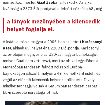
nemzetközi mester,
Gaál Zsóka
tartózkodik. Az ajkai
kiválóság a 2373 Élő-pontjával a felnőtt nőknél a 68., míg
a lányok mezőnyében a kilencedik
helyet foglalja el.
A listán a másik magyar a 2006-ban született
Karácsonyi
Kata
, akinek 69. helyet ér a 2209 Élő-pontja. Karácsonyi
az év elején megnyerte az U20-as magyar bajnokságot,
melyen Gaál nem vett részt, mert az ob-val egyidőben a
Monacóban rendezett felnőtt női rapid Európa-
bajnokságon játszott, melyen a 49. kiemeltként indult, és
végül az előkelő kilencedik helynek örülhetett. Tavaly
mindketten tagjai voltak a Batumiban rendezett csapat
Eb-n szereplő női válogatottnak.