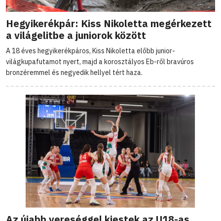
Hegyikerékpár: Kiss Nikoletta megérkezett
a világelitbe a juniorok között
A 18 éves hegyikerékpáros, Kiss Nikoletta előbb junior-
világkupafutamot nyert, majd a korosztályos Eb-ről bravúros
bronzéremmel és negyedik hellyel tért haza.
Az újabb vereséggel kiestek az U18-as