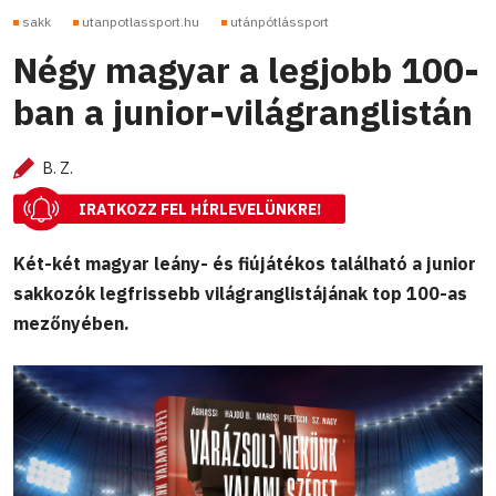
sakk
utanpotlassport.hu
utánpótlássport
Négy magyar a legjobb 100-
ban a junior-világranglistán
B. Z.
IRATKOZZ FEL HÍRLEVELÜNKRE!
Két-két magyar leány- és fiújátékos található a junior
sakkozók legfrissebb világranglistájának top 100-as
mezőnyében.