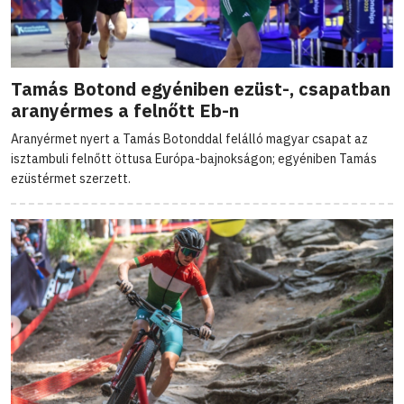
Tamás Botond egyéniben ezüst-, csapatban
aranyérmes a felnőtt Eb-n
Aranyérmet nyert a Tamás Botonddal felálló magyar csapat az
isztambuli felnőtt öttusa Európa-bajnokságon; egyéniben Tamás
ezüstérmet szerzett.