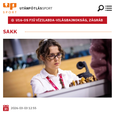
UTÁNPÓTLÁS
SPORT
U16-OS FIÚ VÍZILABDA-VILÁGBAJNOKSÁG, ZÁGRÁB
SAKK
2026-03-03 12:55