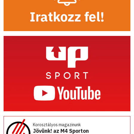
Korosztályos magazinunk
Jövünk! az M4 Sporton