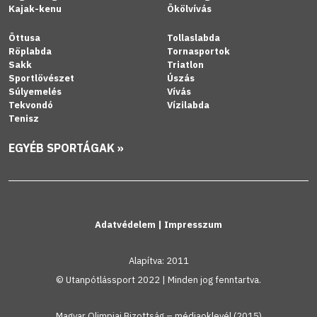
Kajak-kenu
Ökölvívás
Öttusa
Tollaslabda
Röplabda
Tornasportok
Sakk
Triatlon
Sportlövészet
Úszás
Súlyemelés
Vívás
Tekvondó
Vízilabda
Tenisz
EGYÉB SPORTÁGAK »
Adatvédelem
|
Impresszum
Alapítva: 2011
© Utanpótlássport 2022 | Minden jog fenntartva.
Magyar Olimpiai Bizottság – médiaoklevél (2015)