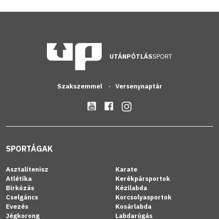
UTÁNPÓTLÁS
SPORT
Szakszemmel
Versenynaptár
SPORTÁGAK
Asztalitenisz
Karate
Atlétika
Kerékpársportok
Birkózás
Kézilabda
Cselgáncs
Korcsolyasportok
Evezés
Kosárlabda
Jégkorong
Labdarúgás