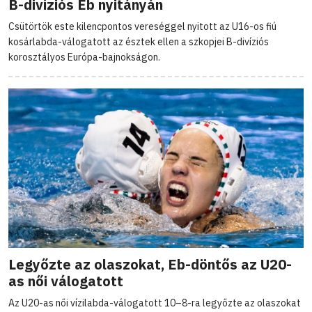
B-divíziós Eb nyitányán
Csütörtök este kilencpontos vereséggel nyitott az U16-os fiú
kosárlabda-válogatott az észtek ellen a szkopjei B-divíziós
korosztályos Európa-bajnokságon.
Legyőzte az olaszokat, Eb-döntős az U20-
as női válogatott
Az U20-as női vízilabda-válogatott 10–8-ra legyőzte az olaszokat