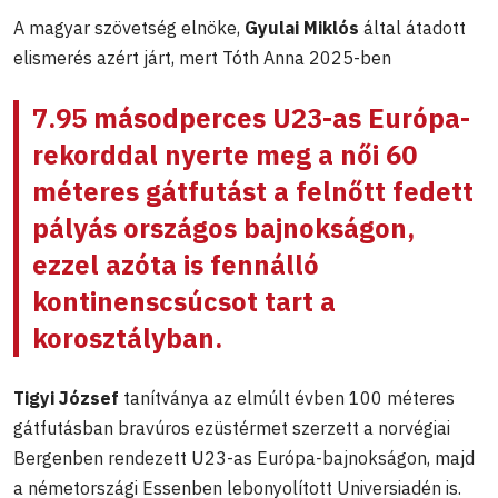
A magyar szövetség elnöke,
Gyulai Miklós
által átadott
elismerés azért járt, mert Tóth Anna 2025-ben
7.95 másodperces U23-as Európa-
rekorddal nyerte meg a női 60
méteres gátfutást a felnőtt fedett
pályás országos bajnokságon,
ezzel azóta is fennálló
kontinenscsúcsot tart a
korosztályban.
Tigyi József
tanítványa az elmúlt évben 100 méteres
gátfutásban bravúros ezüstérmet szerzett a norvégiai
Bergenben rendezett U23-as Európa-bajnokságon, majd
a németországi Essenben lebonyolított Universiadén is.