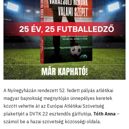
A Nyíregyházán rendezett 52. fedett pályás atlétikai
magyar bajnokság megnyitóján ünnepélyes keretek
között vehette át az Európai Atlétikai Szövetség
plakettjét a DVTK 22 esztendős gátfutója,
Tóth Anna
–
számol be a hazai szövetség közösségi oldala.