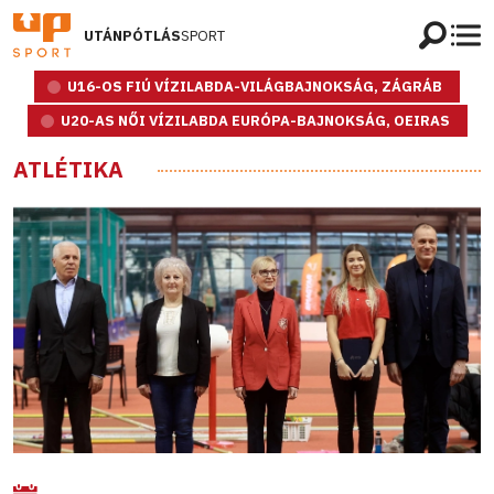
UTÁNPÓTLÁS
SPORT
U16-OS FIÚ VÍZILABDA-VILÁGBAJNOKSÁG, ZÁGRÁB
U20-AS NŐI VÍZILABDA EURÓPA-BAJNOKSÁG, OEIRAS
ATLÉTIKA