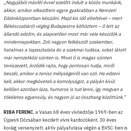
„Nagyjából másfél évvel ezelőtt indult a közös munkánk,
akkor, amikor elkezdtem egyre gyakrabban a Nemzeti
Edzésközpontban készülni. Majd kis idő elteltével – mert
Békéscsabáról végleg Budapestre költöztem – ő lett az
állandó edzőm, és alapvetően most már vele készülök a
mindennapokban. Zoli nagyon felkészült szakember,
hatalmas a tapasztalata és a szakmai tudása, sokat látott
már nemzetközi szinten is. Mivel ő is magas szinten
teniszezett, érződik rajta, hogy pontosan tudja, miről
beszél, amikor a tenisz mélységeiről van szó. Ha edzeni
kell, akkor megköveteli a komolyságot, a pályán kívül
kellően azonban laza, humoros is tud lenni, így megvan a
tökéletes egyensúly, és nagyon jó az összhang közöttünk.”
RIBA FERENC
,
a Vasas 68 éves vívóedzője 1969-ben az
Újpesti Dózsában kezdett vívni kardozóként, 30 éves
koráig versenyzett, aktív pályafutása végén a BVSC-ben is