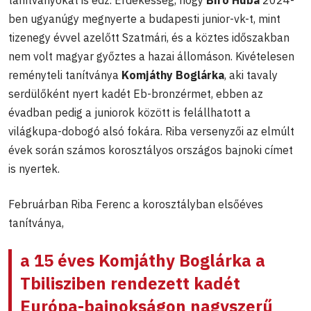
ben ugyanúgy megnyerte a budapesti junior-vk-t, mint
tizenegy évvel azelőtt Szatmári, és a köztes időszakban
nem volt magyar győztes a hazai állomáson. Kivételesen
reményteli tanítványa
Komjáthy Boglárka
, aki tavaly
serdülőként nyert kadét Eb-bronzérmet, ebben az
évadban pedig a juniorok között is felállhatott a
világkupa-dobogó alsó fokára. Riba versenyzői az elmúlt
évek során számos korosztályos országos bajnoki címet
is nyertek.
Februárban Riba Ferenc a korosztályban elsőéves
tanítványa,
a 15 éves Komjáthy Boglárka a
Tbilisziben rendezett kadét
Európa-bajnokságon nagyszerű