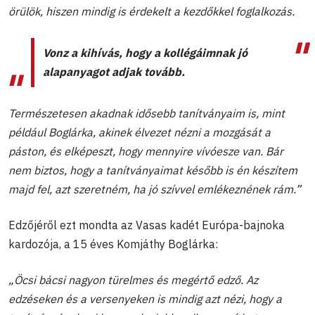
örülök, hiszen mindig is érdekelt a kezdőkkel foglalkozás.
Vonz a kihívás, hogy a kollégáimnak jó
alapanyagot adjak tovább.
Természetesen akadnak idősebb tanítványaim is, mint
például Boglárka, akinek élvezet nézni a mozgását a
páston, és elképeszt, hogy mennyire vívóesze van. Bár
nem biztos, hogy a tanítványaimat később is én készítem
majd fel, azt szeretném, ha jó szívvel emlékeznének rám.”
Edzőjéről ezt mondta az Vasas kadét Európa-bajnoka
kardozója, a 15 éves Komjáthy Boglárka:
„Öcsi bácsi nagyon türelmes és megértő edző. Az
edzéseken és a versenyeken is mindig azt nézi, hogy a