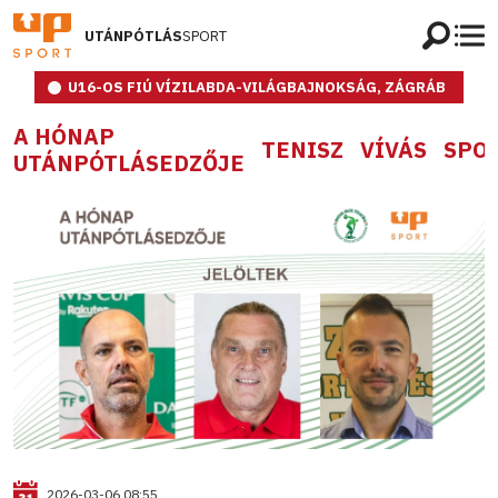
UTÁNPÓTLÁS
SPORT
U16-OS FIÚ VÍZILABDA-VILÁGBAJNOKSÁG, ZÁGRÁB
A HÓNAP
TENISZ
VÍVÁS
SPO
UTÁNPÓTLÁSEDZŐJE
2026-03-06 08:55