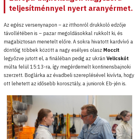
teljesítménnyel nyert aranyérmet.
Az egész versenynapon – az itthonról drukkoló edzője
távollétében is – pazar megoldásokkal rukkolt ki, és
magabiztosan menetelt előre. A sokra hivatott kardvívó a
döntőig többek között a nagy esélyes olasz
Moccit
legyőzve jutott el, a fináléban pedig az ukrán
Velicskót
múlta felül 15:13-ra, így megérdemelt kontinensbajnoki
szerzett. Boglárka az évadbeli szereplésével kivívta, hogy
ott lehetett az idősebb korosztály, a juniorok Eb-jén is.