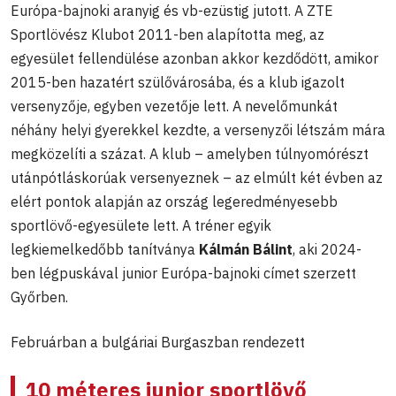
Európa-bajnoki aranyig és vb-ezüstig jutott. A ZTE
Sportlövész Klubot 2011-ben alapította meg, az
egyesület fellendülése azonban akkor kezdődött, amikor
2015-ben hazatért szülővárosába, és a klub igazolt
versenyzője, egyben vezetője lett. A nevelőmunkát
néhány helyi gyerekkel kezdte, a versenyzői létszám mára
megközelíti a százat. A klub – amelyben túlnyomórészt
utánpótláskorúak versenyeznek – az elmúlt két évben az
elért pontok alapján az ország legeredményesebb
sportlövő-egyesülete lett. A tréner egyik
legkiemelkedőbb tanítványa
Kálmán Bálint
, aki 2024-
ben légpuskával junior Európa-bajnoki címet szerzett
Győrben.
Februárban a bulgáriai Burgaszban rendezett
10 méteres junior sportlövő