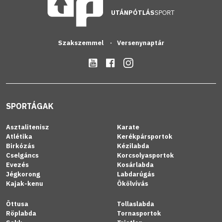
UTÁNPÓTLÁS
SPORT
Szakszemmel
Versenynaptár
SPORTÁGAK
Asztalitenisz
Karate
Atlétika
Kerékpársportok
Birkózás
Kézilabda
Cselgáncs
Korcsolyasportok
Evezés
Kosárlabda
Jégkorong
Labdarúgás
Kajak-kenu
Ökölvívás
Öttusa
Tollaslabda
Röplabda
Tornasportok