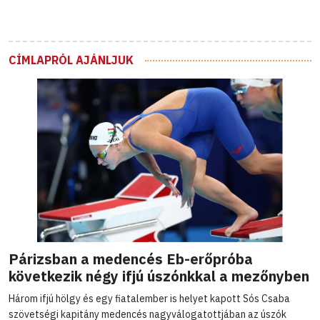
CÍMLAPRÓL AJÁNLJUK
Párizsban a medencés Eb-erőpróba
következik négy ifjú úszónkkal a mezőnyben
Három ifjú hölgy és egy fiatalember is helyet kapott Sós Csaba
szövetségi kapitány medencés nagyválogatottjában az úszók