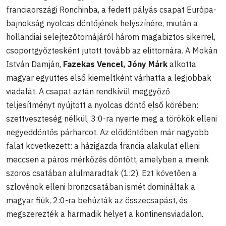
franciaországi Ronchinba, a fedett pályás csapat Európa-
bajnokság nyolcas döntőjének helyszínére, miután a
hollandiai selejtezőtornájáról három magabiztos sikerrel,
csoportgyőztesként jutott tovább az elittornára. A Mokán
István Damján,
Fazekas Vencel, Jóny Márk
alkotta
magyar együttes első kiemeltként várhatta a legjobbak
viadalát. A csapat aztán rendkívül meggyőző
teljesítményt nyújtott a nyolcas döntő első körében:
szettveszteség nélkül, 3:0-ra nyerte meg a törökök elleni
negyeddöntős párharcot. Az elődöntőben már nagyobb
falat következett: a házigazda francia alakulat elleni
meccsen a páros mérkőzés döntött, amelyben a mieink
szoros csatában alulmaradtak (1:2). Ezt követően a
szlovénok elleni bronzcsatában ismét domináltak a
magyar fiúk, 2:0-ra behúzták az összecsapást, és
megszerezték a harmadik helyet a kontinensviadalon.