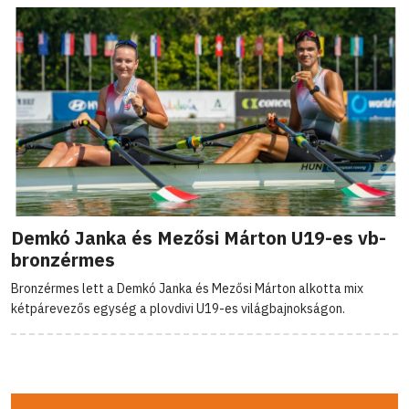
Demkó Janka és Mezősi Márton U19-es vb-
bronzérmes
Bronzérmes lett a Demkó Janka és Mezősi Márton alkotta mix
kétpárevezős egység a plovdivi U19-es világbajnokságon.