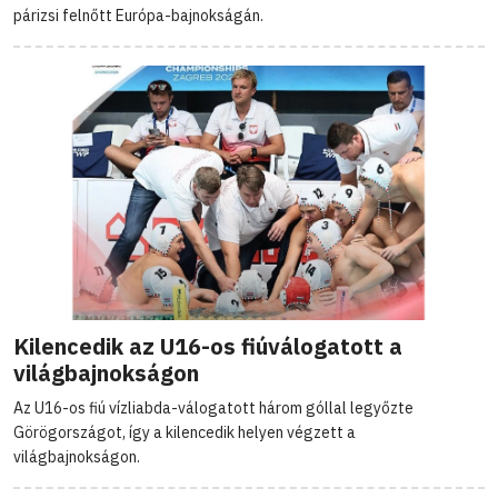
párizsi felnőtt Európa-bajnokságán.
Kilencedik az U16-os fiúválogatott a
világbajnokságon
Az U16-os fiú vízliabda-válogatott három góllal legyőzte
Görögországot, így a kilencedik helyen végzett a
világbajnokságon.