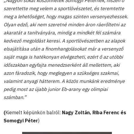
„Nagyon sokat köszönhetek Somogyi Péternek, hiszen ő
szerettette meg velem a sportlövészetet, és teremtette
meg a lehetőséget, hogy magas szinten versenyezhessek.
Olyan edző, aki nem szeretné minden áron ráerőltetni az
akaratát a tanítványára, mindig a mindkét fél számára
kedvező megoldást keresi. A sportlövészetben az alapok
elsajátítása után a finomhangolásokat már a versenyző
saját maga is hatékonyan elvégezheti, ezért ő az utóbbi
időszakban egyfajta menedzserként áll mellettem, aki
azon fáradozik, hogy meglegyen a szükséges szakmai,
valamint anyagi hátterem. A közös munkánk eredménye
pedig most az újabb junior Eb-arany egy olimpiai
számban.”
(
Kiemelt képünkön balról:
Nagy Zoltán, Riba Ferenc és
Somogyi Péter
)