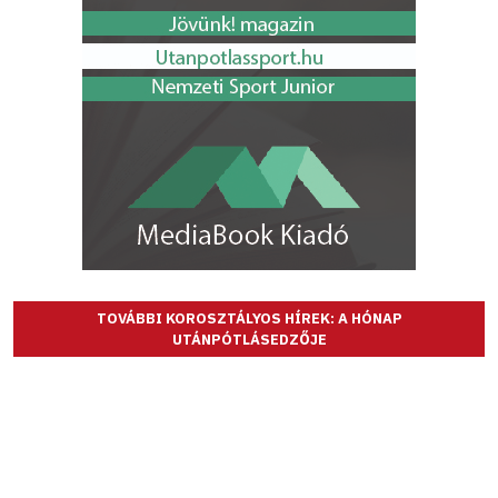
TOVÁBBI KOROSZTÁLYOS HÍREK: A HÓNAP
UTÁNPÓTLÁSEDZŐJE