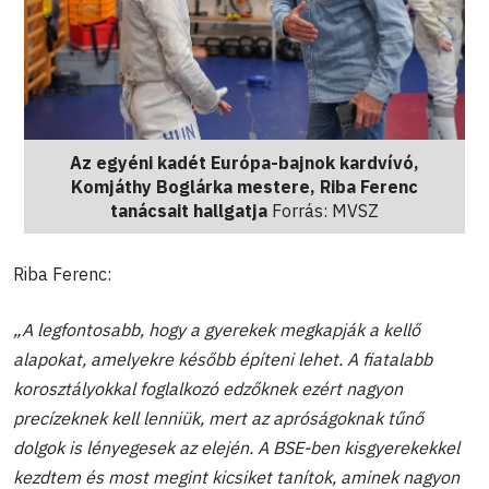
Az egyéni kadét Európa-bajnok kardvívó,
Komjáthy Boglárka mestere, Riba Ferenc
tanácsait hallgatja
Forrás: MVSZ
Riba Ferenc:
„A legfontosabb, hogy a gyerekek megkapják a kellő
alapokat, amelyekre később építeni lehet. A fiatalabb
korosztályokkal foglalkozó edzőknek ezért nagyon
precízeknek kell lenniük, mert az apróságoknak tűnő
dolgok is lényegesek az elején. A BSE-ben kisgyerekekkel
kezdtem és most megint kicsiket tanítok, aminek nagyon