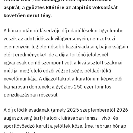
aspirál; a győztes kilétére az alapítók voksolását
követően derül fény.
A hónap utánpótlásedzője díj odaítélésekor figyelembe
veszik az adott időszak világversenyein, nemzetközi
eseményein, legjelentősebb hazai viadalain, bajnokságain
elért eredményeket, de a díjra történő jelölésnél
ugyancsak döntő szempont volt a kiválasztott szakmai
múltja, megfelelő edzői végzettsége, példaértékű
nevelőmunkája. A díjazottakról a kuratórium képviselői
hamarosan döntenek; a győztes 250 ezer forintos
pénzdíjazásban részesül.
A díj ötödik évadának (amely 2025 szeptemberétől 2026
augusztusáig tart) hatodik kiírásában tenisz-, vívó- és
sportlövőedző került a jelöltek közé. Íme, február hónap