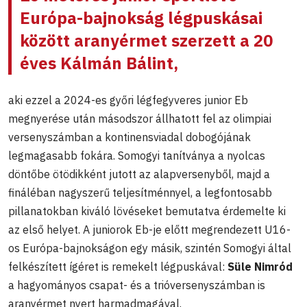
Európa-bajnokság légpuskásai
között aranyérmet szerzett a 20
éves Kálmán Bálint,
aki ezzel a 2024-es győri légfegyveres junior Eb
megnyerése után másodszor állhatott fel az olimpiai
versenyszámban a kontinensviadal dobogójának
legmagasabb fokára. Somogyi tanítványa a nyolcas
döntőbe ötödikként jutott az alapversenyből, majd a
fináléban nagyszerű teljesítménnyel, a legfontosabb
pillanatokban kiváló lövéseket bemutatva érdemelte ki
az első helyet. A juniorok Eb-je előtt megrendezett U16-
os Európa-bajnokságon egy másik, szintén Somogyi által
felkészített ígéret is remekelt légpuskával:
Süle Nimród
a hagyományos csapat- és a trióversenyszámban is
aranyérmet nyert harmadmagával.