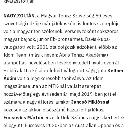
kiválasztottjai!
NAGY ZOLTÁN,
a Magyar Tenisz Szövetség 50 éves
szövetségi edzője már játékosként is fontos szereplője
volt a magyar teniszéletnek. Versenyzőként sokszoros
magyar bajnok, junior Eb-bronzérmes, Davis-kupa-
válogatott volt. 2001 óta dolgozik edzőként, előbb az
Idom Team (másik nevén: Ábris Tenisz Akadémia)
utánpótlás-nevelésében tevékenykedett nyolc éven át.
Ez idő alatt a később felnőttválogatottságig jutó
Kellner
Ádám
volt a legsikeresebb tanítványa. Az Idom
megszűnése után az MTK-nál vállalt szerepet
hozzávetőleg egy évtizeden át, majd 2019-ben jött el
számára a nagy áttörés, amikor
Jancsó Miklóssal
közösen az akkori elsőszámú hazai férfijátékos,
Fucsovics Márton
edzői lettek. Számos nagy sikert értek
el együtt: Fucsovics 2020-ban az Australian Openen és a