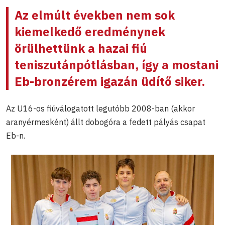
Az elmúlt években nem sok
kiemelkedő eredménynek
örülhettünk a hazai fiú
teniszutánpótlásban, így a mostani
Eb-bronzérem igazán üdítő siker.
Az U16-os fiúválogatott legutóbb 2008-ban (akkor
aranyérmesként) állt dobogóra a fedett pályás csapat
Eb-n.