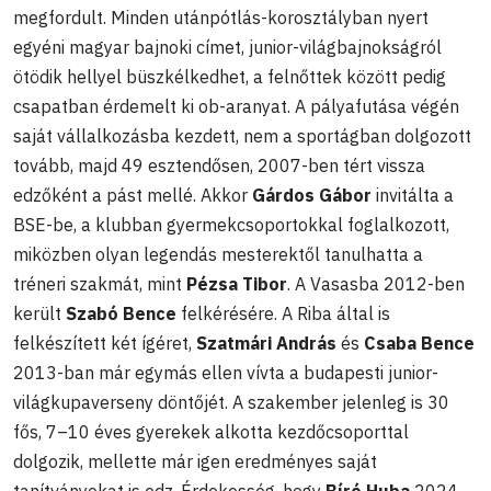
megfordult. Minden utánpótlás-korosztályban nyert
egyéni magyar bajnoki címet, junior-világbajnokságról
ötödik hellyel büszkélkedhet, a felnőttek között pedig
csapatban érdemelt ki ob-aranyat. A pályafutása végén
saját vállalkozásba kezdett, nem a sportágban dolgozott
tovább, majd 49 esztendősen, 2007-ben tért vissza
edzőként a pást mellé. Akkor
Gárdos Gábor
invitálta a
BSE-be, a klubban gyermekcsoportokkal foglalkozott,
miközben olyan legendás mesterektől tanulhatta a
tréneri szakmát, mint
Pézsa Tibor
. A Vasasba 2012-ben
került
Szabó Bence
felkérésére. A Riba által is
felkészített két ígéret,
Szatmári András
és
Csaba Bence
2013-ban már egymás ellen vívta a budapesti junior-
világkupaverseny döntőjét. A szakember jelenleg is 30
fős, 7–10 éves gyerekek alkotta kezdőcsoporttal
dolgozik, mellette már igen eredményes saját
tanítványokat is edz. Érdekesség, hogy
Bíró Huba
2024-