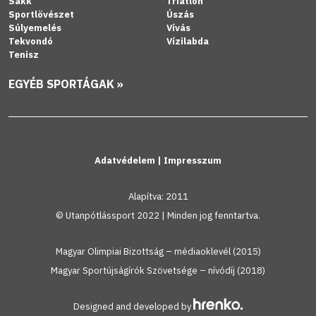
Sakk
Triatlon
Sportlövészet
Úszás
Súlyemelés
Vívás
Tekvondó
Vízilabda
Tenisz
EGYÉB SPORTÁGAK »
Adatvédelem
|
Impresszum
Alapítva: 2011
© Utanpótlássport 2022 | Minden jog fenntartva.
Magyar Olimpiai Bizottság – médiaoklevél (2015)
Magyar Sportújságírók Szövetsége – nívódíj (2018)
Designed and developed by