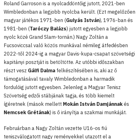
Roland Garroson is a nyolcaddöntőig jutott, 2021-ben
Wimbledonban a legjobb nyolcba került. (Ezt megelőzően
magyar játékos 1971-ben (
Gulyás István
), 1976-ban és
1981-ben (
Taróczy Balázs
) jutott egyesben a legjobb
nyolc közé Grand Slam-tornán.) Nagy Zoltán a
Fucsoviccsal való közös munkával némileg átfedésben
2022-től 2024-ig a magyar Davis-kupa-csapat szövetségi
kapitányi posztját is betöltötte. Az utóbbi időszakban
részt vesz
Gálfi Dalma
felkészítésében is, aki az ő
támogatásával tavaly Wimbledonban a harmadik
fordulóig jutott egyesben. Jelenleg a Magyar Tenisz
Szövetség edzői stábjának tagja, és több kiemelt
ígéretnek (mások mellett
Mokán István Damjánnak
és
Nemcsek Grétának
) is ő irányítja a szakmai munkáját.
Februárban a Nagy Zoltán vezette U16-os fiú
teniszválogatott nagy reményekkel utazott el a