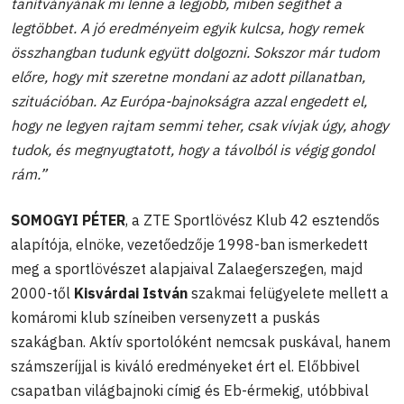
tanítványának mi lenne a legjobb, miben segíthet a
legtöbbet. A jó eredményeim egyik kulcsa, hogy remek
összhangban tudunk együtt dolgozni. Sokszor már tudom
előre, hogy mit szeretne mondani az adott pillanatban,
szituációban. Az Európa-bajnokságra azzal engedett el,
hogy ne legyen rajtam semmi teher, csak vívjak úgy, ahogy
tudok, és megnyugtatott, hogy a távolból is végig gondol
rám.”
SOMOGYI PÉTER
,
a ZTE Sportlövész Klub 42 esztendős
alapítója, elnöke, vezetőedzője 1998-ban ismerkedett
meg a sportlövészet alapjaival Zalaegerszegen, majd
2000-től
Kisvárdai István
szakmai felügyelete mellett a
komáromi klub színeiben versenyzett a puskás
szakágban. Aktív sportolóként nemcsak puskával, hanem
számszeríjjal is kiváló eredményeket ért el. Előbbivel
csapatban világbajnoki címig és Eb-érmekig, utóbbival