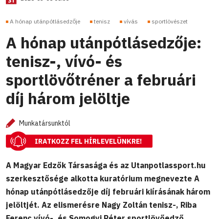
A hónap utánpótlásedzője
tenisz
vívás
sportlövészet
A hónap utánpótlásedzője:
tenisz-, vívó- és
sportlövőtréner a februári
díj három jelöltje
Munkatársunktól
IRATKOZZ FEL HÍRLEVELÜNKRE!
A Magyar Edzők Társasága és az Utanpotlassport.hu
szerkesztősége alkotta kuratórium megnevezte A
hónap utánpótlásedzője díj februári kiírásának három
jelöltjét. Az elismerésre Nagy Zoltán tenisz-, Riba
Ferenc vívó-, és Somogyi Péter sportlövőedző