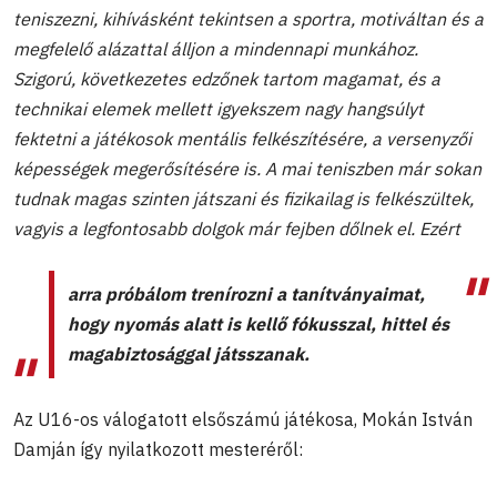
teniszezni, kihívásként tekintsen a sportra, motiváltan és a
megfelelő alázattal álljon a mindennapi munkához.
Szigorú, következetes edzőnek tartom magamat, és a
technikai elemek mellett igyekszem nagy hangsúlyt
fektetni a játékosok mentális felkészítésére, a versenyzői
képességek megerősítésére is. A mai teniszben már sokan
tudnak magas szinten játszani és fizikailag is felkészültek,
vagyis a legfontosabb dolgok már fejben dőlnek el. Ezért
arra próbálom trenírozni a tanítványaimat,
hogy nyomás alatt is kellő fókusszal, hittel és
magabiztosággal játsszanak.
Az U16-os válogatott elsőszámú játékosa, Mokán István
Damján így nyilatkozott mesteréről: