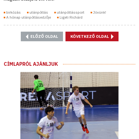
birkózás
utánpótlás
utánpótlássport
Jövünk!
A hónap utánpótlásedzője
Ligeti Richárd
ELŐZŐ OLDAL
KÖVETKEZŐ OLDAL
CÍMLAPRÓL AJÁNLJUK