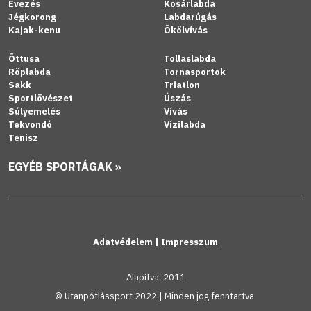
Evezés
Kosárlabda
Jégkorong
Labdarúgás
Kajak-kenu
Ökölvívás
Öttusa
Tollaslabda
Röplabda
Tornasportok
Sakk
Triatlon
Sportlövészet
Úszás
Súlyemelés
Vívás
Tekvondó
Vízilabda
Tenisz
EGYÉB SPORTÁGAK »
Adatvédelem
|
Impresszum
Alapítva: 2011
© Utanpótlássport 2022 | Minden jog fenntartva.