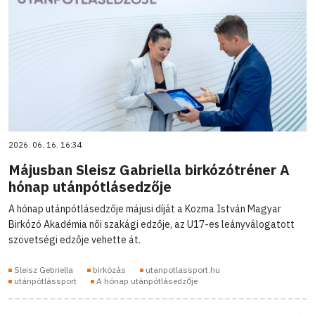
2026. 06. 16. 16:34
Májusban Sleisz Gabriella birkózótréner A
hónap utánpótlásedzője
A hónap utánpótlásedzője májusi díját a Kozma István Magyar
Birkózó Akadémia női szakági edzője, az U17-es leányválogatott
szövetségi edzője vehette át.
Sleisz Gebriella
birkózás
utanpotlassport.hu
utánpótlássport
A hónap utánpótlásedzője