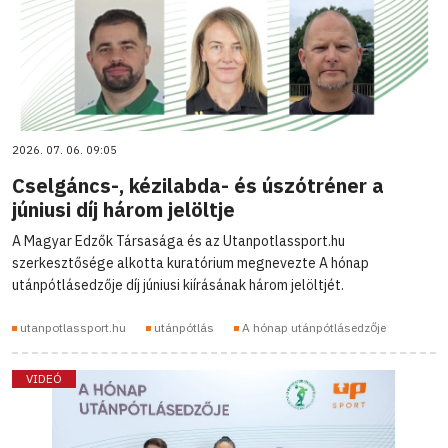
2026. 07. 06. 09:05
Cselgáncs-, kézilabda- és úszótréner a
júniusi díj három jelöltje
A Magyar Edzők Társasága és az Utanpotlassport.hu
szerkesztősége alkotta kuratórium megnevezte A hónap
utánpótlásedzője díj júniusi kiírásának három jelöltjét.
utanpotlassport.hu
utánpótlás
A hónap utánpótlásedzője
VIDEÓ