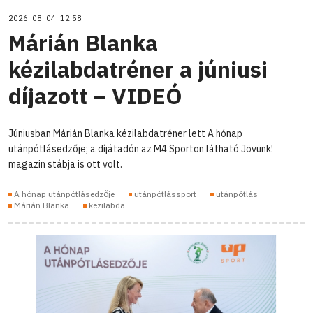
2026. 08. 04. 12:58
Márián Blanka
kézilabdatréner a júniusi
díjazott – VIDEÓ
Júniusban Márián Blanka kézilabdatréner lett A hónap
utánpótlásedzője; a díjátadón az M4 Sporton látható Jövünk!
magazin stábja is ott volt.
A hónap utánpótlásedzője
utánpótlássport
utánpótlás
Márián Blanka
kezilabda