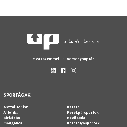
UTÁNPÓTLÁS
SPORT
Szakszemmel
Versenynaptár
SPORTÁGAK
Asztalitenisz
Karate
Atlétika
Kerékpársportok
Birkózás
Kézilabda
Cselgáncs
Korcsolyasportok