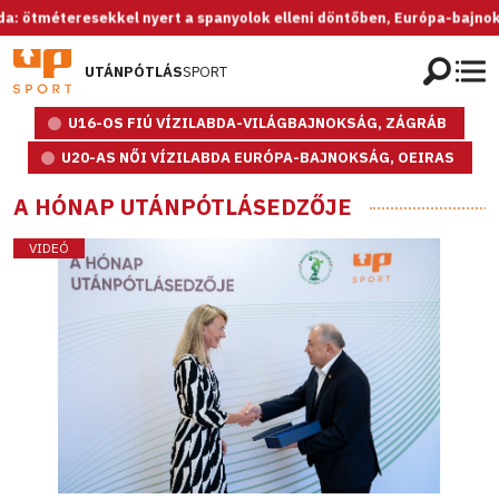
esekkel nyert a spanyolok elleni döntőben, Európa-bajnok az U20-as 
UTÁNPÓTLÁS
SPORT
U16-OS FIÚ VÍZILABDA-VILÁGBAJNOKSÁG, ZÁGRÁB
U20-AS NŐI VÍZILABDA EURÓPA-BAJNOKSÁG, OEIRAS
A HÓNAP UTÁNPÓTLÁSEDZŐJE
VIDEÓ