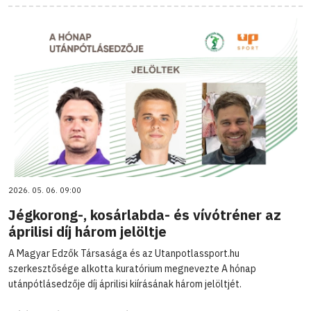
2026. 05. 06. 09:00
Jégkorong-, kosárlabda- és vívótréner az
áprilisi díj három jelöltje
A Magyar Edzők Társasága és az Utanpotlassport.hu
szerkesztősége alkotta kuratórium megnevezte A hónap
utánpótlásedzője díj áprilisi kiírásának három jelöltjét.