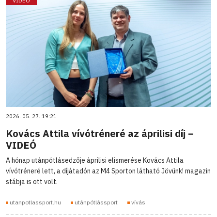
VIDEÓ
2026. 05. 27. 19:21
Kovács Attila vívótréneré az áprilisi díj –
VIDEÓ
A hónap utánpótlásedzője áprilisi elismerése Kovács Attila
vívótréneré lett, a díjátadón az M4 Sporton látható Jövünk! magazin
stábja is ott volt.
utanpotlassport.hu
utánpótlássport
vívás