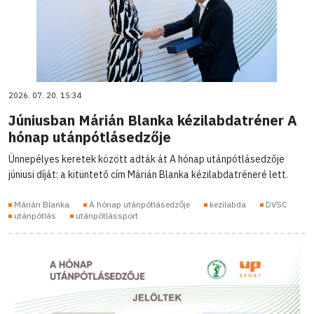
2026. 07. 20. 15:34
Júniusban Márián Blanka kézilabdatréner A
hónap utánpótlásedzője
Ünnepélyes keretek között adták át A hónap utánpótlásedzője
júniusi díját: a kitüntető cím Márián Blanka kézilabdatréneré lett.
Márián Blanka
A hónap utánpótlásedzője
kezilabda
DVSC
utánpótlás
utánpótlássport