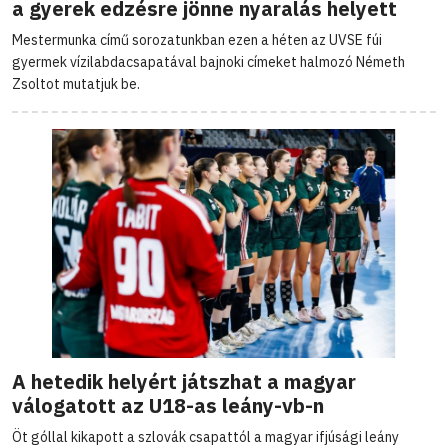
a gyerek edzésre jönne nyaralás helyett
Mestermunka című sorozatunkban ezen a héten az UVSE fúi
gyermek vízilabdacsapatával bajnoki címeket halmozó Németh
Zsoltot mutatjuk be.
A hetedik helyért játszhat a magyar
válogatott az U18-as leány-vb-n
Öt góllal kikapott a szlovák csapattól a magyar ifjúsági leány