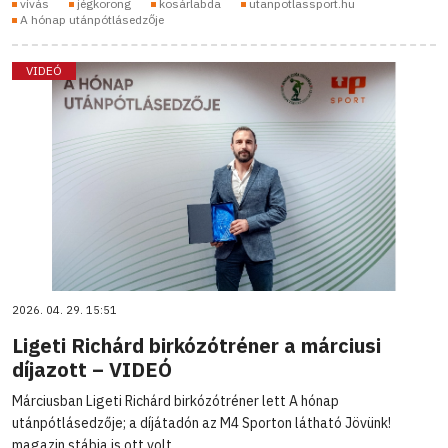
vívás
jégkorong
kosárlabda
utanpotlassport.hu
A hónap utánpótlásedzője
VIDEÓ
2026. 04. 29. 15:51
Ligeti Richárd birkózótréner a márciusi
díjazott – VIDEÓ
Márciusban Ligeti Richárd birkózótréner lett A hónap
utánpótlásedzője; a díjátadón az M4 Sporton látható Jövünk!
magazin stábja is ott volt.