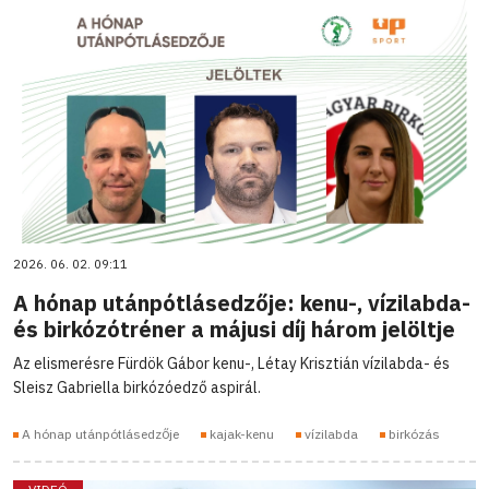
2026. 06. 02. 09:11
A hónap utánpótlásedzője: kenu-, vízilabda-
és birkózótréner a májusi díj három jelöltje
Az elismerésre Fürdök Gábor kenu-, Létay Krisztián vízilabda- és
Sleisz Gabriella birkózóedző aspirál.
A hónap utánpótlásedzője
kajak-kenu
vízilabda
birkózás