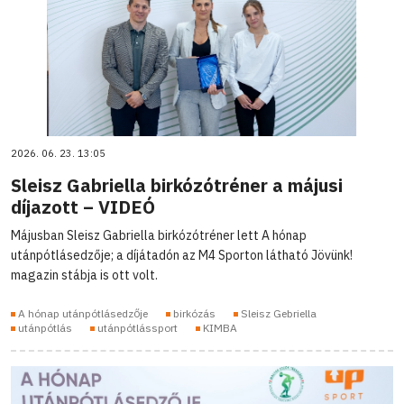
2026. 06. 23. 13:05
Sleisz Gabriella birkózótréner a májusi
díjazott – VIDEÓ
Májusban Sleisz Gabriella birkózótréner lett A hónap
utánpótlásedzője; a díjátadón az M4 Sporton látható Jövünk!
magazin stábja is ott volt.
A hónap utánpótlásedzője
birkózás
Sleisz Gebriella
utánpótlás
utánpótlássport
KIMBA