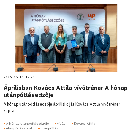
2026. 05. 19. 17:28
Áprilisban Kovács Attila vívótréner A hónap
utánpótlásedzője
A hónap utánpótlásedzője áprilisi díját Kovács Attila vívótréner
kapta.
A hónap utánpótlásedzője
vívás
Kovács Attila
utánpótlássport
utánpótlás