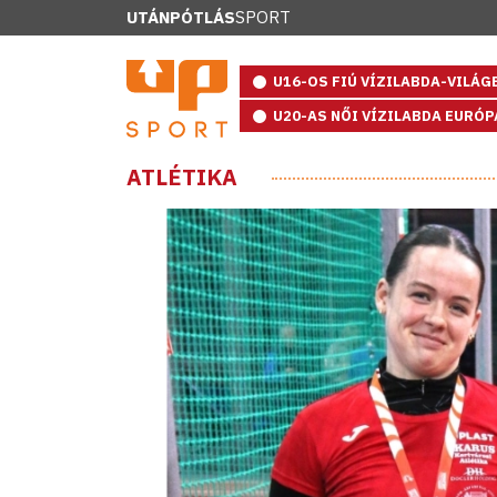
UTÁNPÓTLÁS
SPORT
U16-OS FIÚ VÍZILABDA-VILÁ
U20-AS NŐI VÍZILABDA EURÓ
ATLÉTIKA