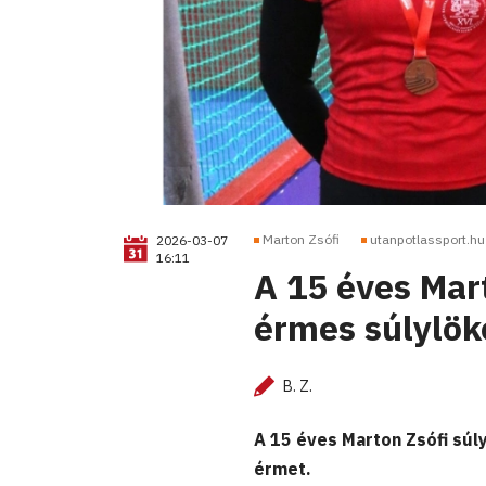
Marton Zsófi
utanpotlassport.hu
2026-03-07
16:11
A 15 éves Mart
érmes súlylö
B. Z.
A 15 éves Marton Zsófi súl
érmet.