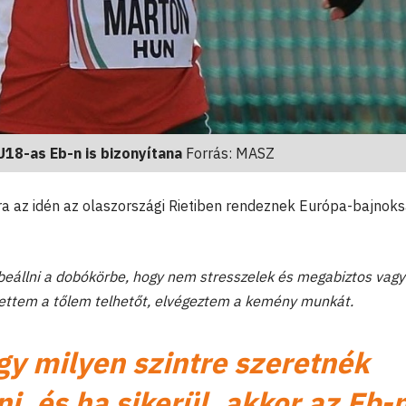
U18-as Eb-n is bizonyítana
Forrás: MASZ
a az idén az olaszországi Rietiben rendeznek Európa-bajnok
beállni a dobókörbe, hogy nem stresszelek és megabiztos vagy
tettem a tőlem telhetőt, elvégeztem a kemény munkát.
y milyen szintre szeretnék
ni, és ha sikerül, akkor az Eb-