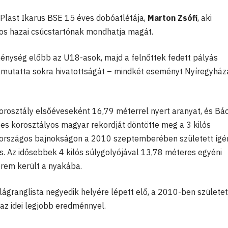
-Plast Ikarus BSE 15 éves dobóatlétája,
Marton Zsófi
, aki
os hazai csúcstartónak mondhatja magát.
ménység előbb az U18-asok, majd a felnőttek fedett pályás
mutatta sokra hivatottságát – mindkét eseményt Nyíregyház
orosztály elsőéveseként 16,79 méterrel nyert aranyat, és Bá
es korosztályos magyar rekordját döntötte meg a 3 kilós
t országos bajnokságon a 2010 szeptemberében született ígér
s. Az idősebbek 4 kilós súlygolyójával 13,78 méteres egyéni
érem került a nyakába.
lágranglista negyedik helyére lépett elő, a 2010-ben születe
az idei legjobb eredménnyel.