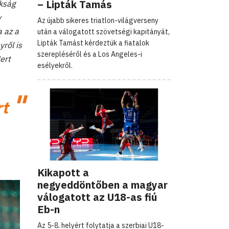
– Lipták Tamás
kság
y
Az újabb sikeres triatlon-világverseny
a az a
után a válogatott szövetségi kapitányát,
Lipták Tamást kérdeztük a fiatalok
yről is
szerepléséről és a Los Angeles-i
ert
esélyekről.
rt
Kikapott a
negyeddöntőben a magyar
válogatott az U18-as fiú
Eb-n
Az 5-8. helyért folytatja a szerbiai U18-