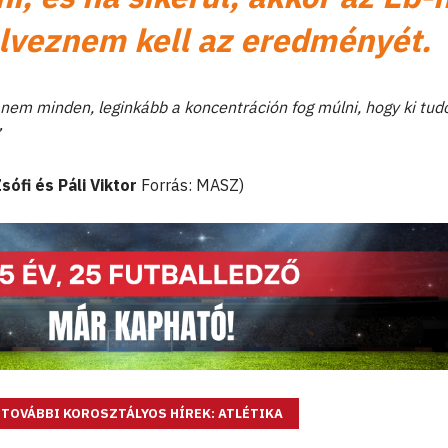
lveznem kell az eredményét.
 nem minden, leginkább a koncentráción fog múlni, hogy ki tu
”
sófi és Páli Viktor
Forrás: MASZ)
TOVÁBBI KOROSZTÁLYOS HÍREK: ATLÉTIKA