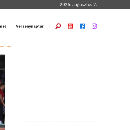
2026. augusztus 7.
mel
Versenynaptár