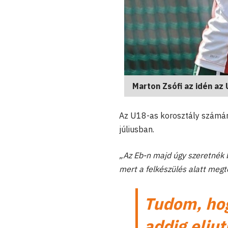
Marton Zsófi az idén az 
Az U18-as korosztály számár
júliusban.
„Az Eb-n majd úgy szeretnék 
mert a felkészülés alatt meg
Tudom, hog
addig eljut