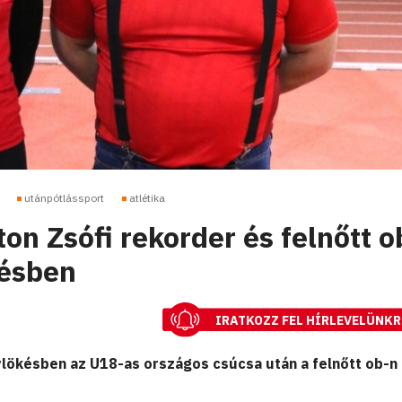
utánpótlássport
atlétika
on Zsófi rekorder és felnőtt o
késben
IRATKOZZ FEL HÍRLEVELÜNKR
ylökésben az U18-as országos csúcsa után a felnőtt ob-n