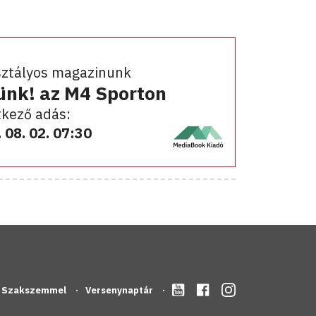
sztályos magazinunk
ünk! az M4 Sporton
kező adás:
 08. 02. 07:30
Szakszemmel
Versenynaptár