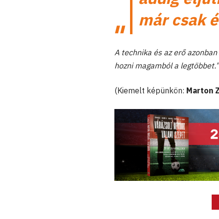
már csak é
A technika és az erő azonban
hozni magamból a legtöbbet.
(Kiemelt képünkön:
Marton Z