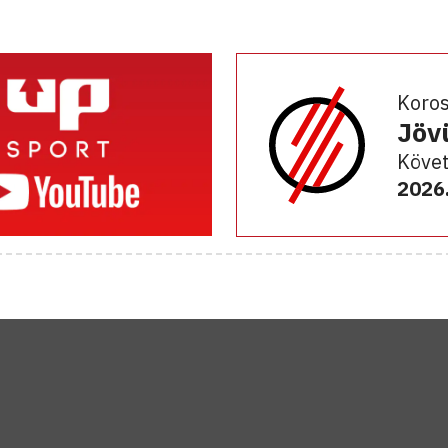
Koro
Jöv
Követ
2026.