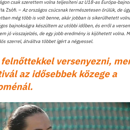
gon csak szerettem volna teljesíteni az U18-as Európa-bajno
a Zsófi. –
Az országos csúcsnak természetesen örülük, de úg
tban még több is volt benne, akár jobban is sikerülhetett voln
égos bajnokságra készültem az utóbbi időben, és erről a versen
m jó visszajelzés, de egy jobb eredmény is kijöhetett volna. M
s szerrel, átváltva többet ígért a négyessel.
 felnőttekkel versenyezni, me
ivál az idősebbek közege a
oménál.