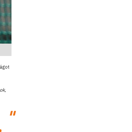
ságot
ok,
n