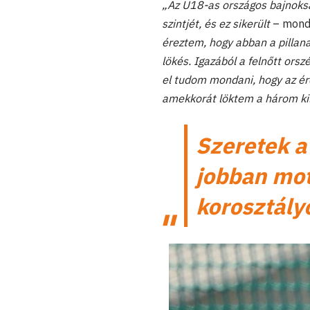
„
Az U18-as országos bajnoksá
szintjét, és ez sikerült
– mondt
éreztem, hogy abban a pillana
lökés. Igazából a felnőtt orsz
el tudom mondani, hogy az ére
amekkorát löktem a három kiló
Szeretek a
jobban mot
korosztály