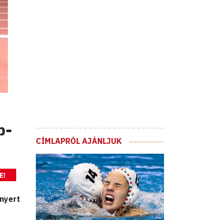
b-
CÍMLAPRÓL AJÁNLJUK
E!
 nyert