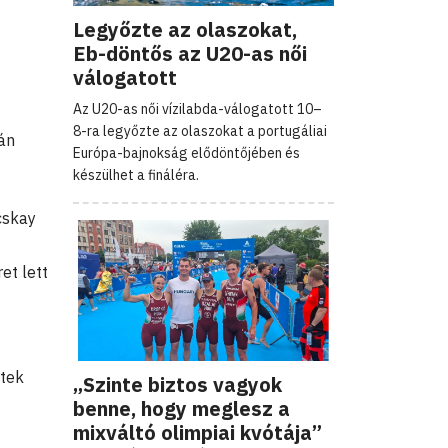
Legyőzte az olaszokat,
Eb-döntős az U20-as női
válogatott
Az U20-as női vízilabda-válogatott 10–
8-ra legyőzte az olaszokat a portugáliai
án
Európa-bajnokság elődöntőjében és
készülhet a fináléra.
cskay
et lett
ttek
„Szinte biztos vagyok
benne, hogy meglesz a
mixváltó olimpiai kvótája”