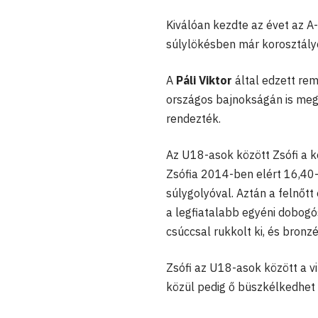
Kiválóan kezdte az évet az A
súlylökésben már korosztály
A
Páli Viktor
által edzett re
országos bajnokságán is meg
rendezték.
Az U18-asok között Zsófi a k
Zsófia 2014-ben elért 16,40-
súlygolyóval. Aztán a felnőt
a legfiatalabb egyéni dobogó
csúccsal rukkolt ki, és bronz
Zsófi az U18-asok között a vi
közül pedig ő büszkélkedhet 