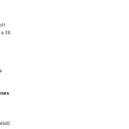
olt
 a 38.
a
énes
élidő