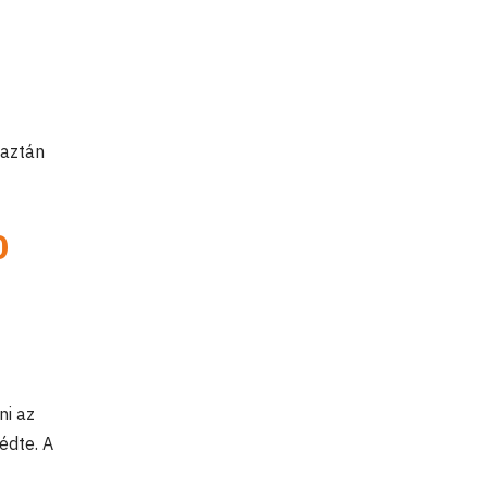
 aztán
0
ni az
édte. A