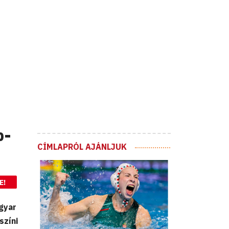
b-
CÍMLAPRÓL AJÁNLJUK
E!
gyar
színi