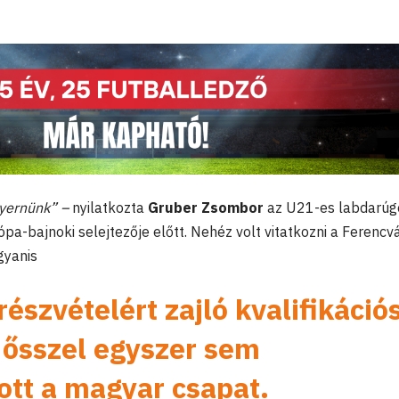
nyernünk” –
nyilatkozta
Gruber Zsombor
az U21-es labdarúg
ópa-bajnoki selejtezője előtt. Nehéz volt vitatkozni a Ferencv
gyanis
észvételért zajló kvalifikáció
 ősszel egyszer sem
tt a magyar csapat.