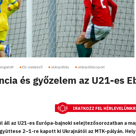
logatott
Eb-selejtező
utánpótlás
utánpótlássport
cia és győzelem az U21-es E
IRATKOZZ FEL HÍRLEVELÜNKR
l áll az U21-es Európa-bajnoki selejtezősorozatban a ma
gyüttese 2–1-re kapott ki Ukrajnától az MTK-pályán. Hely