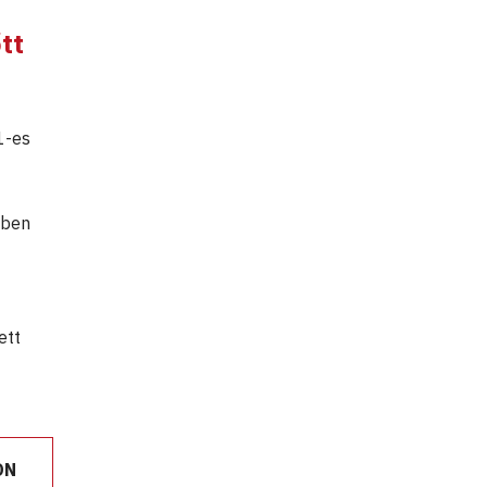
tt
1-es
ében
ett
ON