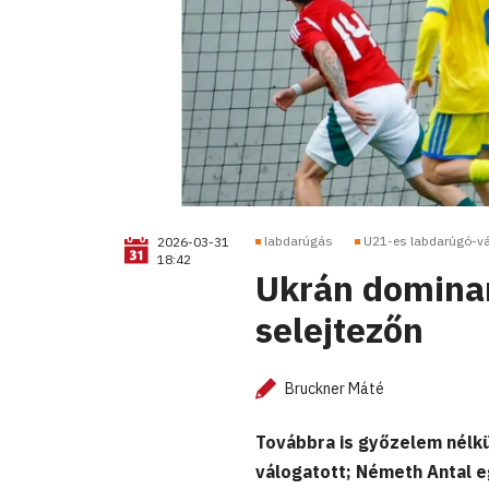
labdarúgás
U21-es labdarúgó-vá
2026-03-31
18:42
Ukrán dominan
selejtezőn
Bruckner Máté
Továbbra is győzelem nélkü
válogatott; Németh Antal e