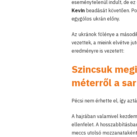
eseménytelenül indult, de ez 
Kevin
beadását követően. Popo
egygólos ukrán előny.
Az ukránok fölénye a másodi
vezettek, a mieink elvétve ju
eredményre is vezetett:
Szincsuk megi
méterről a sar
Pécsi nem érhette el, így az
A hajrában valamivel kezdemé
ellenfelet. A hosszabbításban
meccs utolsó mozzanataként