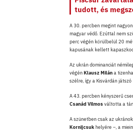
tudott, és megsz
A 30. percben megint nagyon 
magyar védő. Ezúttal nem szü
perc végén körülbelül 20 mét
kapusának kellett kapaszkodn
Az ukrán dominanciát némile
végén
Klausz Milán
a tizenha
szélre, így a Kisvárdán játszó
A 43. percben kényszerű cser
Csanád Vilmos
váltotta a t
A szünetben csak az ukránok
Kornijcsuk
helyére –, a miein