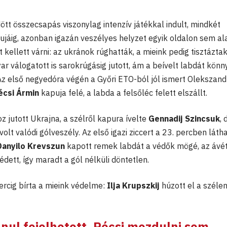
t összecsapás viszonylag intenzív játékkal indult, mindkét
pujáig, azonban igazán veszélyes helyzet egyik oldalon sem al
et kellett várni: az ukránok rúghatták, a mieink pedig tisztáztak
r válogatott is sarokrúgásig jutott, ám a beívelt labdát könn
 Az első negyedóra végén a Győri ETO-ból jól ismert Olekszand
écsi Ármin
kapuja felé, a labda a felsőléc felett elszállt.
 jutott Ukrajna, a szélről kapura ívelte
G
ennadij Szincsuk
, 
olt valódi gólveszély. Az első igazi ziccert a 23. percben láth
Danyilo Krevszun
kapott remek labdát a védők mögé, az ávé
édett, így maradt a gól nélküli döntetlen.
rcig bírta a mieink védelme:
Ilja Krupszkij
húzott el a szélen
anul fejelhetett, Pécsi mozdulni sem