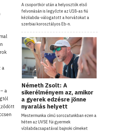
A csoportkör után a helyosztók első
felvonásán is legyőzte az U18-as fiú
n
kézilabda-válogatott a horvátokat a
szerbiai korosztályos Eb-n.
-mal
án
arok
z a
Németh Zsolt: A
 – a
sikerélményem az, amikor
a gyerek edzésre jönne
gtól
nyaralás helyett
gződött
eccsen
Mestermunka című sorozatunkban ezen a
héten az UVSE fúi gyermek
vízilabdacsapatával bajnoki címeket