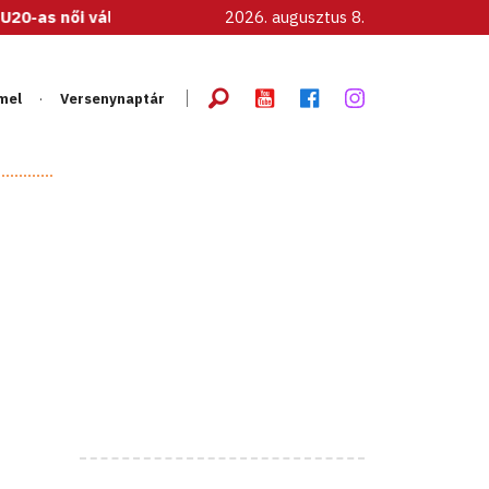
atott!
2026. augusztus 8.
mel
Versenynaptár