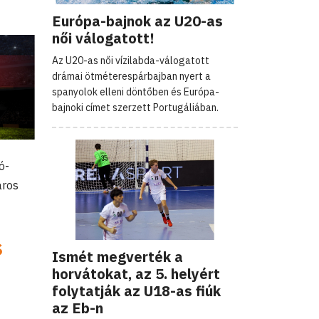
Európa-bajnok az U20-as
női válogatott!
Az U20-as női vízilabda-válogatott
drámai ötméterespárbajban nyert a
spanyolok elleni döntőben és Európa-
bajnoki címet szerzett Portugáliában.
ó-
áros
s
Ismét megverték a
horvátokat, az 5. helyért
folytatják az U18-as fiúk
az Eb-n