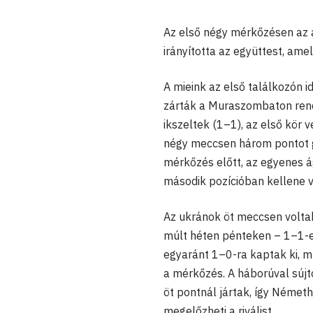
Az első négy mérkőzésen az 
irányította az együttest, ame
A mieink az első találkozón 
zárták a Muraszombaton rende
ikszeltek (1–1), az első kör 
négy meccsen három pontot gy
mérkőzés előtt, az egyenes ág
második pozícióban kellene 
Az ukránok öt meccsen voltak
múlt héten pénteken – 1–1-es
egyaránt 1–0-ra kaptak ki, m
a mérkőzés. A háborúval sújt
öt pontnál jártak, így Német
megelőzheti a riválist.