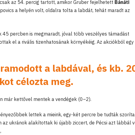
csak az 54. percig tartott, amikor Gruber fejelhetett
Bánáti
vics a helyén volt, oldalra tolta a labdát, tehát maradt az
k 45 percben is megmaradt, jóval több veszélyes támadást
tottak el a rivális tizenhatosának környékéig. Az akciókból egy
ramodott a labdával, és kb. 2
kot célozta meg.
tán már kettővel mentek a vendégek (0–2).
nyezőbbek lettek a mieink, egy-két percre be tudták szoríta
 az ukránok alakítottak ki újabb ziccert, de Pécsi azt lábbál v
,