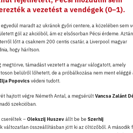
erezték a vezetést a vendégek (0–1).
egyedül maradt az ukránok győri centere, a közelében sem v
letett gól az akcióból, ám ez elsősorban Pécsi érdeme. Aztán
erről lőtt a csaknem 200 centis csatár, a Liverpool magyar
ia, hogy hárítson.
g megtörve, támadást vezetett a magyar válogatott, amely
toson belülről lőhetett, de a próbálkozása nem ment eléggé 
Ilja Popovics
védeni tudott.
ét hajtott végre Németh Antal, a megsérült
Vancsa Zalánt
D
ámadó szekcióban.
 cseréltek –
Olekszij Huszev
állt be be
Szerhij
k változatlan összeállításban jött ki az öltözőből. A második f