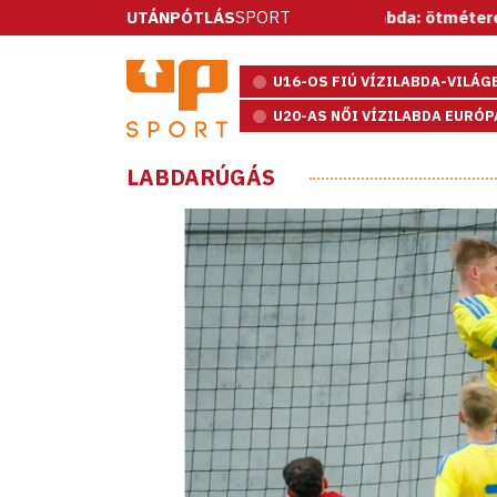
UTÁNPÓTLÁS
Vízilabda: ötméteresekkel nyert a s
SPORT
U16-OS FIÚ VÍZILABDA-VILÁ
U20-AS NŐI VÍZILABDA EURÓ
LABDARÚGÁS