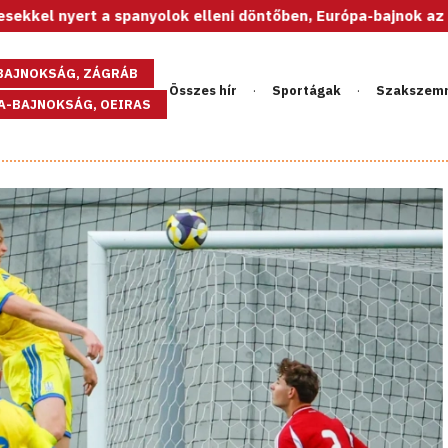
panyolok elleni döntőben, Európa-bajnok az U20-as női válog
GBAJNOKSÁG, ZÁGRÁB
Összes hír
Sportágak
Szakszem
PA-BAJNOKSÁG, OEIRAS