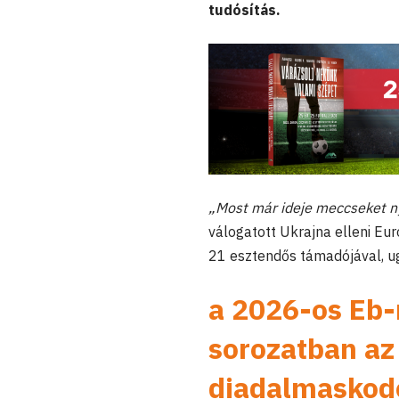
tudósítás.
„Most már ideje meccseket 
válogatott Ukrajna elleni Eur
21 esztendős támadójával, u
a 2026-os Eb-r
sorozatban az
diadalmaskodo