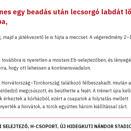
nes egy beadás után lecsorgó labdát lő
ba,
, majd a játékvezető le is fújta a meccset. A végeredmény 2–
 továbbra is nyeretlen a mostani Eb-selejtezőben, és lényeg
rra, hogy ott lehessen a kontinensviadalon.
a Horvátország–Törökország találkozó félbeszakadt, miután a
zetőedző megcsúszott, és beüthette a fejét. A trénert újra kell
ek érkeztek a kórházból, ezért a csapatok a folytatás mellett
yerték a horvátok, a török együttes három kiállítással zárt.
 SELEJTEZŐ, H-CSOPORT, ÚJ HIDEGKUTI NÁNDOR STADI