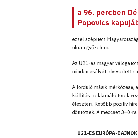
a 96. percben
Dé
Popovics kapujá
ezzel szépített Magyarország
ukrán győzelem.
Az U21-es magyar válogatott
minden esélyét elveszítette a
A forduló másik mérkőzése, 
kiállítást reklamáló török ve
éleszteni. Később pozitív hír
döntöttek. A meccset 3–0-ra n
U21-ES EURÓPA-BAJNOKI