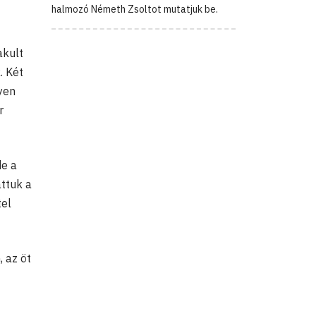
halmozó Németh Zsoltot mutatjuk be.
akult
. Két
yen
r
de a
attuk a
tel
, az öt