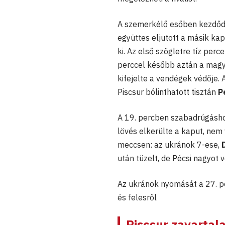
A szemerkélő esőben kezdődöt
együttes eljutott a másik ka
ki. Az első szögletre tíz perc
perccel később aztán a magya
kifejelte a vendégek védője.
Piscsur bólinthatott tisztán
P
A 19. percben szabadrúgáshoz
lövés elkerülte a kaput, nem v
meccsen: az ukránok 7-ese,
után tüzelt, de Pécsi nagyot v
Az ukránok nyomását a 27. pe
és felesről
Piscsur zavartal