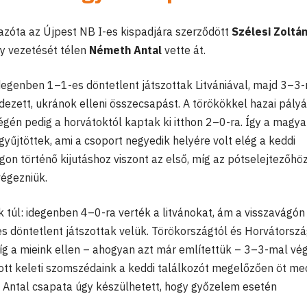
azóta az Újpest NB I-es kispadjára szerződött
Szélesi Zoltá
ly vezetését télen
Németh Antal
vette át.
idegenben 1–1-es döntetlent játszottak Litvániával, majd 3–3
zett, ukránok elleni összecsapást. A törökökkel hazai pály
végén pedig a horvátoktól kaptak ki itthon 2–0-ra. Így a magy
űjtöttek, ami a csoport negyedik helyére volt elég a keddi
on történő kijutáshoz viszont az első, míg az pótselejtezőhö
végezniük.
 túl: idegenben 4–0-ra verték a litvánokat, ám a visszavágón
 döntetlent játszottak velük. Törökországtól és Horvátorszá
íg a mieink ellen – ahogyan azt már említettük – 3–3-mal vé
ott keleti szomszédaink a keddi találkozót megelőzően öt m
h Antal csapata úgy készülhetett, hogy győzelem esetén