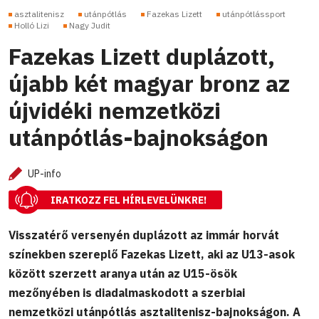
asztalitenisz
utánpótlás
Fazekas Lizett
utánpótlássport
Holló Lizi
Nagy Judit
Fazekas Lizett duplázott,
újabb két magyar bronz az
újvidéki nemzetközi
utánpótlás-bajnokságon
UP-info
IRATKOZZ FEL HÍRLEVELÜNKRE!
Visszatérő versenyén duplázott az immár horvát
színekben szereplő Fazekas Lizett, aki az U13-asok
között szerzett aranya után az U15-ösök
mezőnyében is diadalmaskodott a szerbiai
nemzetközi utánpótlás asztalitenisz-bajnokságon. A