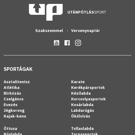
UTÁNPÓTLÁS
SPORT
Szakszemmel
Versenynaptár
SPORTÁGAK
Asztalitenisz
Karate
Atlétika
Kerékpársportok
Birkózás
Kézilabda
Cselgáncs
Korcsolyasportok
Evezés
Kosárlabda
Jégkorong
Labdarúgás
Kajak-kenu
Ökölvívás
Öttusa
Tollaslabda
Röplabda
Tornasportok