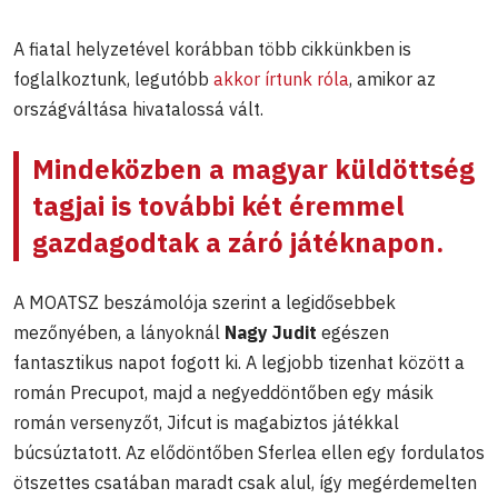
A fiatal helyzetével korábban több cikkünkben is
foglalkoztunk, legutóbb
akkor írtunk róla
, amikor az
országváltása hivatalossá vált.
Mindeközben a magyar küldöttség
tagjai is további két éremmel
gazdagodtak a záró játéknapon.
A MOATSZ beszámolója szerint a legidősebbek
mezőnyében, a lányoknál
Nagy Judit
egészen
fantasztikus napot fogott ki. A legjobb tizenhat között a
román Precupot, majd a negyeddöntőben egy másik
román versenyzőt, Jifcut is magabiztos játékkal
búcsúztatott. Az elődöntőben Sferlea ellen egy fordulatos
ötszettes csatában maradt csak alul, így megérdemelten