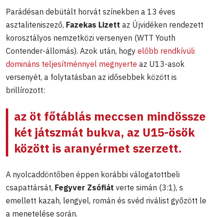
Parádésan debütált horvát színekben a 13 éves
asztaliteniszező,
Fazekas Lizett
az Újvidéken rendezett
korosztályos nemzetközi versenyen (WTT Youth
Contender-állomás). Azok után, hogy
előbb rendkívüli
domináns teljesítménnyel megnyerte
az U13-asok
versenyét, a folytatásban az idősebbek között is
brillírozott:
az öt főtáblás meccsen mindössze
két játszmát bukva, az U15-ösök
között is aranyérmet szerzett.
A nyolcaddöntőben éppen korábbi válogatottbeli
csapattársát,
Fegyver Zsófiát
verte simán (3:1), s
emellett kazah, lengyel, román és svéd riválist győzött le
a menetelése során.