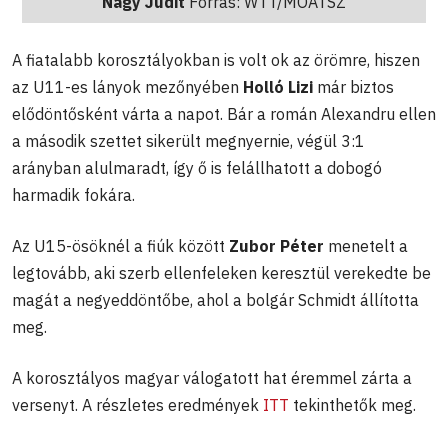
Nagy Judit
Forrás: WTT/MOATSZ
A fiatalabb korosztályokban is volt ok az örömre, hiszen
az U11-es lányok mezőnyében
Holló Lizi
már biztos
elődöntősként várta a napot. Bár a román Alexandru ellen
a második szettet sikerült megnyernie, végül 3:1
arányban alulmaradt, így ő is felállhatott a dobogó
harmadik fokára.
Az U15-ösöknél a fiúk között
Zubor Péter
menetelt a
legtovább, aki szerb ellenfeleken keresztül verekedte be
magát a negyeddöntőbe, ahol a bolgár Schmidt állította
meg.
A korosztályos magyar válogatott hat éremmel zárta a
versenyt. A részletes eredmények
ITT
tekinthetők meg.