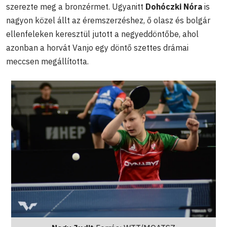
szerezte meg a bronzérmet. Ugyanitt
Dohóczki Nóra
is
nagyon közel állt az éremszerzéshez, ő olasz és bolgár
ellenfeleken keresztül jutott a negyeddöntőbe, ahol
azonban a horvát Vanjo egy döntő szettes drámai
meccsen megállította.