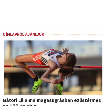
CÍMLAPRÓL AJÁNLJUK
Bátori Lilianna magasugrásban ezüstérmes
az U20-as vb-n