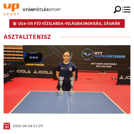
UTÁNPÓTLÁS
SPORT
U16-OS FIÚ VÍZILABDA-VILÁGBAJNOKSÁG, ZÁGRÁB
ASZTALITENISZ
2026-04-04 12:29