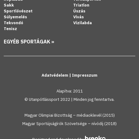
Sakk
Triatlon
Sportlövészet
Úszás
Súlyemelés
Vívás
Tekvondó
Vízilabda
Tenisz
EGYÉB SPORTÁGAK »
Adatvédelem
|
Impresszum
Alapítva: 2011
© Utanpótlássport 2022 | Minden jog fenntartva.
Magyar Olimpiai Bizottság – médiaoklevél (2015)
Magyar Sportújságírók Szövetsége – nívódíj (2018)