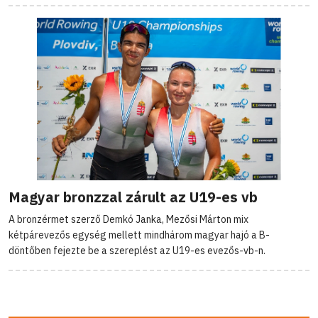
Magyar bronzzal zárult az U19-es vb
A bronzérmet szerző Demkó Janka, Mezősi Márton mix
kétpárevezős egység mellett mindhárom magyar hajó a B-
döntőben fejezte be a szereplést az U19-es evezős-vb-n.