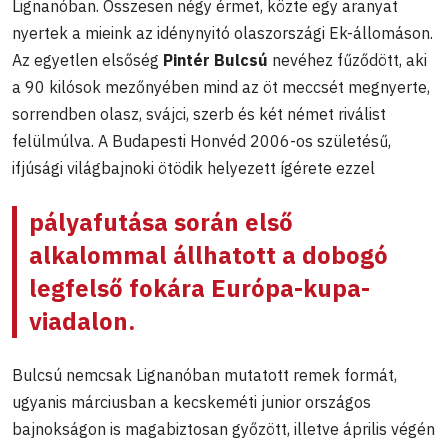
Lignanóban. Összesen négy érmet, közte egy aranyat
nyertek a mieink az idénynyitó olaszországi Ek-állomáson.
Az egyetlen elsőség
Pintér Bulcsú
nevéhez fűződött, aki
a 90 kilósok mezőnyében mind az öt meccsét megnyerte,
sorrendben olasz, svájci, szerb és két német riválist
felülmúlva. A Budapesti Honvéd 2006-os születésű,
ifjúsági világbajnoki ötödik helyezett ígérete ezzel
pályafutása során első
alkalommal állhatott a dobogó
legfelső fokára Európa-kupa-
viadalon.
Bulcsú nemcsak Lignanóban mutatott remek formát,
ugyanis márciusban a kecskeméti junior országos
bajnokságon is magabiztosan győzött, illetve április végén