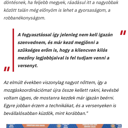
döntésnek, ha feljebb megyek, ráadásul itt a nagyobbak
között talán még előnyöm is lehet a gyorsaságom, a
robbanékonyságom.
A fogyasztással így jelenleg nem kell igazán
szenvednem, és már kezd megjönni a
szükséges erőm is, hogy a kilencven kilós
mezőny legjobbjaival is fel tudjam venni a
versenyt.
Az elmúlt években viszonylag nagyot nőttem, így a
mozgáskoordinációmat újra össze kellett rakni, kevésbé
voltam ügyes, de mostanra kezdek már igazán beérni.
Egyre jobban érzem a technikákat, és a versenyeken is
bevállalósabban küzdök, mint korábban."