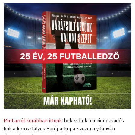
Mint arról korábban írtunk
, bekezdtek a junior dzsúdós
fiúk a korosztályos Európa-kupa-szezon nyitányán,