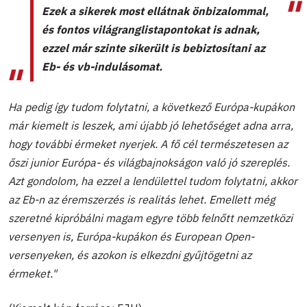
Ezek a sikerek most ellátnak önbizalommal,
és fontos világranglistapontokat is adnak,
ezzel már szinte sikerült is bebiztosítani az
Eb- és vb-indulásomat.
Ha pedig így tudom folytatni, a következő Európa-kupákon
már kiemelt is leszek, ami újabb jó lehetőséget adna arra,
hogy további érmeket nyerjek. A fő cél természetesen az
őszi junior Európa- és világbajnokságon való jó szereplés.
Azt gondolom, ha ezzel a lendülettel tudom folytatni, akkor
az Eb-n az éremszerzés is realitás lehet. Emellett még
szeretné kipróbálni magam egyre több felnőtt nemzetközi
versenyen is, Európa-kupákon és European Open-
versenyeken, és azokon is elkezdni gyűjtögetni az
érmeket."