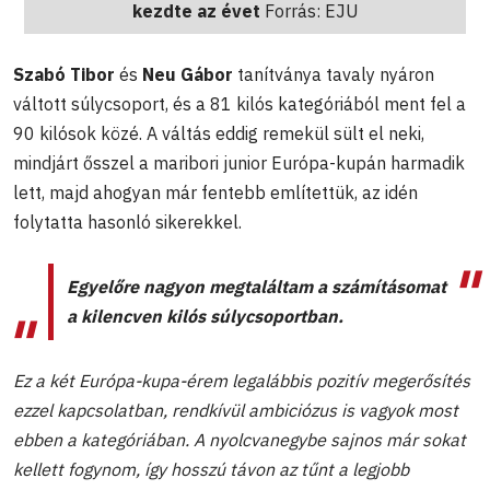
kezdte az évet
Forrás: EJU
Szabó Tibor
és
Neu Gábor
tanítványa tavaly nyáron
váltott súlycsoport, és a 81 kilós kategóriából ment fel a
90 kilósok közé. A váltás eddig remekül sült el neki,
mindjárt ősszel a maribori junior Európa-kupán harmadik
lett, majd ahogyan már fentebb említettük, az idén
folytatta hasonló sikerekkel.
Egyelőre nagyon megtaláltam a számításomat
a kilencven kilós súlycsoportban.
Ez a két Európa-kupa-érem legalábbis pozitív megerősítés
ezzel kapcsolatban, rendkívül ambiciózus is vagyok most
ebben a kategóriában. A nyolcvanegybe sajnos már sokat
kellett fogynom, így hosszú távon az tűnt a legjobb