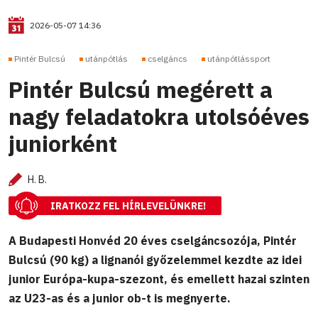
2026-05-07 14:36
Pintér Bulcsú
utánpótlás
cselgáncs
utánpótlássport
Pintér Bulcsú megérett a
nagy feladatokra utolsóéves
juniorként
H. B.
IRATKOZZ FEL HÍRLEVELÜNKRE!
A Budapesti Honvéd 20 éves cselgáncsozója, Pintér
Bulcsú (90 kg) a lignanói győzelemmel kezdte az idei
junior Európa-kupa-szezont, és emellett hazai szinten
az U23-as és a junior ob-t is megnyerte.