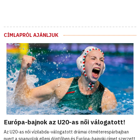
CÍMLAPRÓL AJÁNLJUK
Európa-bajnok az U20-as női válogatott!
Az U20-as női vízilabda-válogatott drámai ötméterespárbajban
nyert a spanyolok elleni döntőben és Európa-bajnoki címet szerzett