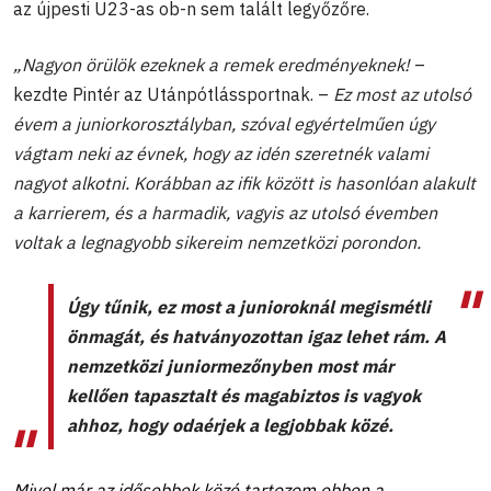
az újpesti U23-as ob-n sem talált legyőzőre.
„Nagyon örülök ezeknek a remek eredményeknek!
–
kezdte Pintér az Utánpótlássportnak. –
Ez most az utolsó
évem a juniorkorosztályban, szóval egyértelműen úgy
vágtam neki az évnek, hogy az idén szeretnék valami
nagyot alkotni. Korábban az ifik között is hasonlóan alakult
a karrierem, és a harmadik, vagyis az utolsó évemben
voltak a legnagyobb sikereim nemzetközi porondon.
Úgy tűnik, ez most a junioroknál megismétli
önmagát, és hatványozottan igaz lehet rám. A
nemzetközi juniormezőnyben most már
kellően tapasztalt és magabiztos is vagyok
ahhoz, hogy odaérjek a legjobbak közé.
Mivel már az idősebbek közé tartozom ebben a