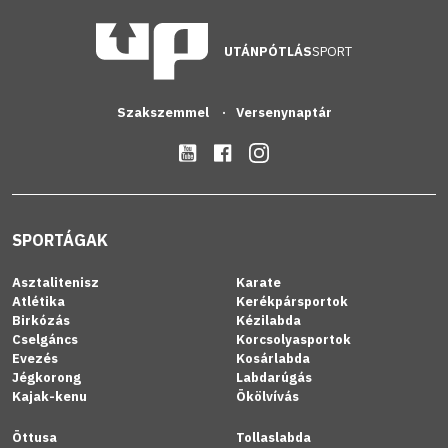
UTÁNPÓTLÁS
SPORT
Szakszemmel
Versenynaptár
SPORTÁGAK
Asztalitenisz
Karate
Atlétika
Kerékpársportok
Birkózás
Kézilabda
Cselgáncs
Korcsolyasportok
Evezés
Kosárlabda
Jégkorong
Labdarúgás
Kajak-kenu
Ökölvívás
Öttusa
Tollaslabda