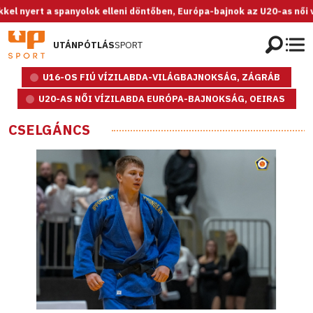
a spanyolok elleni döntőben, Európa-bajnok az U20-as női válogatott
UTÁNPÓTLÁS
SPORT
U16-OS FIÚ VÍZILABDA-VILÁGBAJNOKSÁG, ZÁGRÁB
U20-AS NŐI VÍZILABDA EURÓPA-BAJNOKSÁG, OEIRAS
CSELGÁNCS