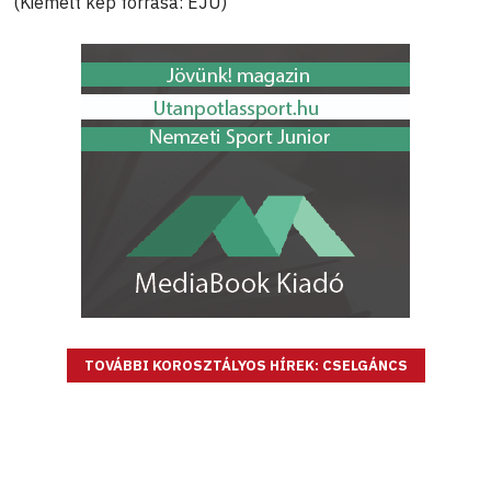
(Kiemelt kép forrása: EJU)
TOVÁBBI KOROSZTÁLYOS HÍREK: CSELGÁNCS