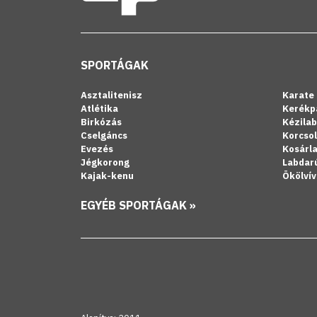
SPORTÁGAK
Asztalitenisz
Karate
Atlétika
Kerékp
Birkózás
Kézila
Cselgáncs
Korcso
Evezés
Kosárl
Jégkorong
Labdar
Kajak-kenu
Ökölvív
EGYÉB SPORTÁGAK »