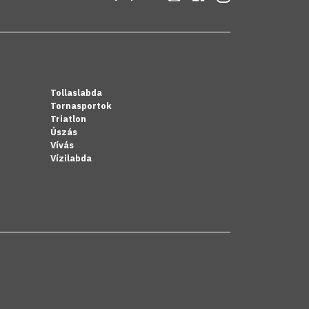
Tollaslabda
Tornasportok
Triatlon
Úszás
Vívás
Vízilabda