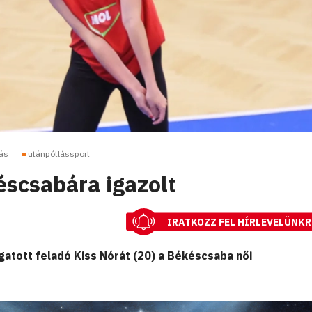
ás
utánpótlássport
éscsabára igazolt
IRATKOZZ FEL HÍRLEVELÜNKR
gatott feladó Kiss Nórát (20) a Békéscsaba női