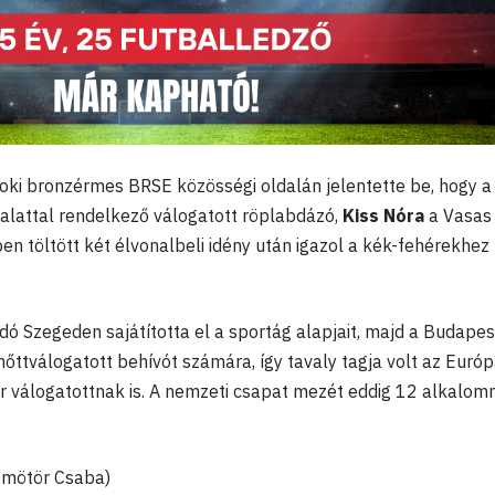
oki bronzérmes BRSE közösségi oldalán jelentette be, hogy a
talattal rendelkező válogatott röplabdázó,
Kiss Nóra
a Vasas
n töltött két élvonalbeli idény után igazol a kék-fehérekhez –
ó Szegeden sajátította el a sportág alapjait, majd a Budape
lnőttválogatott behívót számára, így tavaly tagja volt az Európ
 válogatottnak is. A nemzeti csapat mezét eddig 12 alkalom
Dömötör Csaba)