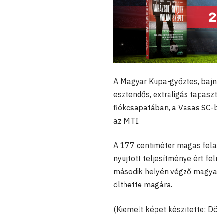
A Magyar Kupa-győztes, bajn
esztendős, extraligás tapasz
fiókcsapatában, a Vasas SC-be
az MTI.
A 177 centiméter magas felad
nyújtott teljesítménye ért fe
második helyén végző magyar
ölthette magára.
(Kiemelt képet készítette: 