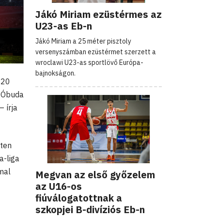
Jákó Miriam ezüstérmes az
U23-as Eb-n
Jákó Miriam a 25 méter pisztoly
versenyszámban ezüstérmet szerzett a
wroclawi U23-as sportlövő Európa-
bajnokságon.
 20
 Óbuda
 írja
sten
a-liga
mal
Megvan az első győzelem
az U16-os
fiúválogatottnak a
szkopjei B-divíziós Eb-n