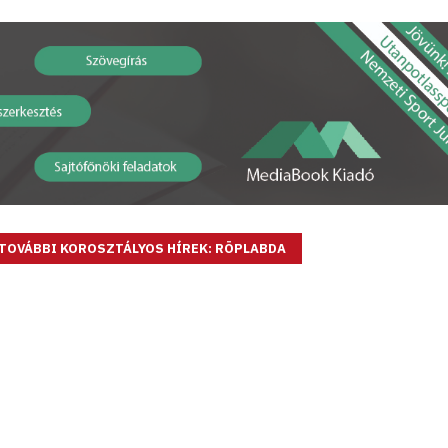
TOVÁBBI KOROSZTÁLYOS HÍREK: RÖPLABDA