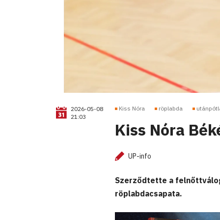
Kiss Nóra
röplabda
utánpótl
2026-05-08
21:03
Kiss Nóra Bék
UP-info
Szerződtette a felnőttválo
röplabdacsapata.