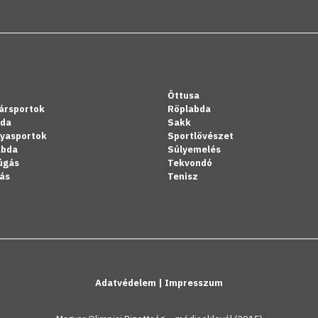
Öttusa
ársportok
Röplabda
bda
Sakk
lyasportok
Sportlövészet
abda
Súlyemelés
úgás
Tekvondó
ás
Tenisz
Adatvédelem
|
Impresszum