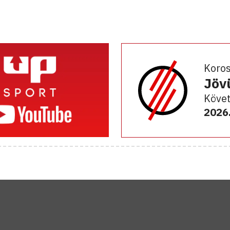
Koro
Jöv
Követ
2026.