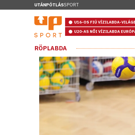
UTÁNPÓTLÁS
SPORT
U16-OS FIÚ VÍZILABDA-VILÁ
U20-AS NŐI VÍZILABDA EURÓ
RÖPLABDA