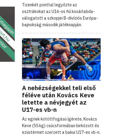
Tizenkét ponttal legyőzte az
osztrákokat az U16-os fiú kosárlabda-
válogatott a szkopjei B-divíziós Európa-
bajnokság második játéknapján.
A nehézségekkel teli első
féléve után Kovács Keve
letette a névjegyét az
U17-es vb-n
Az egriek kötöttfogású ígérete, Kovács
Keve (55 kg) csúcsformában birkózott és
ezüstérmet szerzett a bakui U17-es vb-n.