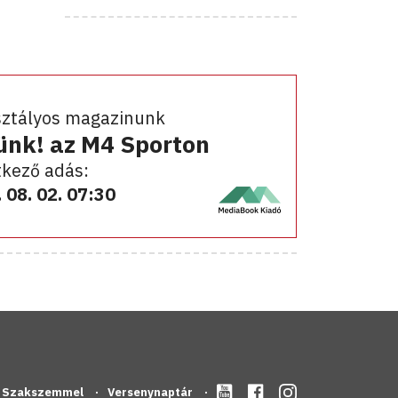
sztályos magazinunk
ünk! az M4 Sporton
kező adás:
 08. 02. 07:30
Szakszemmel
Versenynaptár