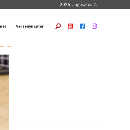
2026. augusztus 7.
mel
Versenynaptár