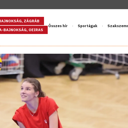
GBAJNOKSÁG, ZÁGRÁB
Összes hír
Sportágak
Szakszem
PA-BAJNOKSÁG, OEIRAS