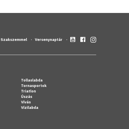
Szakszemmel
Versenynaptár
Tollaslabda
Tornasportok
Triatlon
Úszás
Vívás
Vízilabda