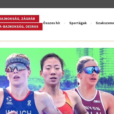
GBAJNOKSÁG, ZÁGRÁB
Összes hír
Sportágak
Szakszem
PA-BAJNOKSÁG, OEIRAS