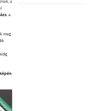
znak, a
l
lázs
, a
ik meg
dik
a
edig
óképén