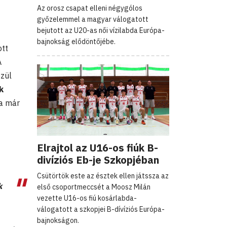
Az orosz csapat elleni négygólos
győzelemmel a magyar válogatott
bejutott az U20-as női vízilabda Európa-
bajnokság elődöntőjébe.
ott
A
özül
k
a már
Elrajtol az U16-os fiúk B-
divíziós Eb-je Szkopjéban
Csütörtök este az észtek ellen játssza az
k
első csoportmeccsét a Moosz Milán
vezette U16-os fiú kosárlabda-
válogatott a szkopjei B-dívíziós Európa-
bajnokságon.