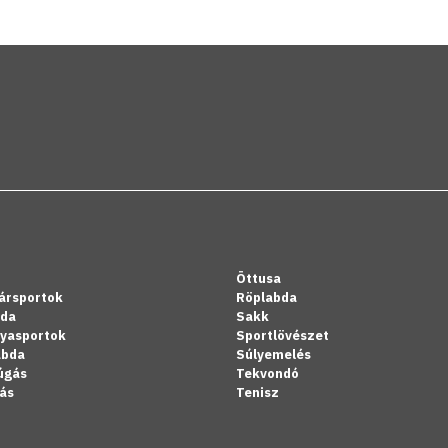
Öttusa
ársportok
Röplabda
bda
Sakk
lyasportok
Sportlövészet
abda
Súlyemelés
úgás
Tekvondó
ás
Tenisz