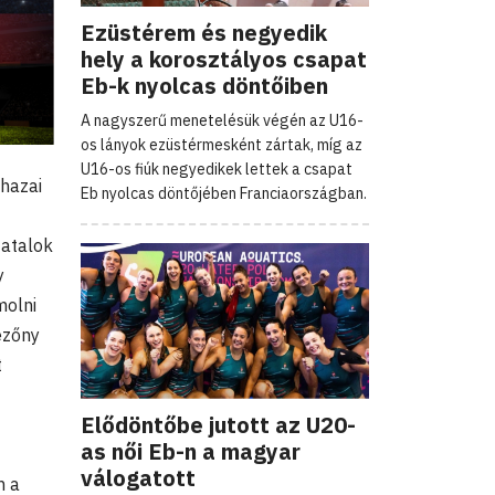
Ezüstérem és negyedik
hely a korosztályos csapat
Eb-k nyolcas döntőiben
A nagyszerű menetelésük végén az U16-
os lányok ezüstérmesként zártak, míg az
U16-os fiúk negyedikek lettek a csapat
hazai
Eb nyolcas döntőjében Franciaországban.
iatalok
y
molni
ezőny
t
Elődöntőbe jutott az U20-
as női Eb-n a magyar
válogatott
n a