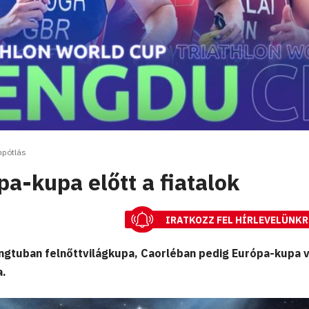
npótlás
pa-kupa előtt a fiatalok
IRATKOZZ FEL HÍRLEVELÜNKR
gtuban felnőttvilágkupa, Caorléban pedig Európa-kupa v
a.