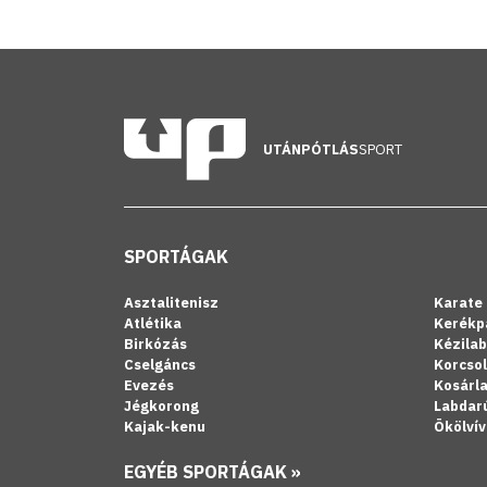
UTÁNPÓTLÁS
SPORT
SPORTÁGAK
Asztalitenisz
Karate
Atlétika
Kerékp
Birkózás
Kézila
Cselgáncs
Korcso
Evezés
Kosárl
Jégkorong
Labdar
Kajak-kenu
Ökölvív
EGYÉB SPORTÁGAK »