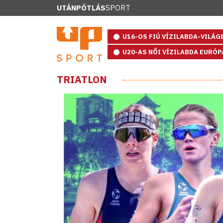
UTÁNPÓTLÁS
SPORT
U16-OS FIÚ VÍZILABDA-VILÁ
U20-AS NŐI VÍZILABDA EURÓ
TRIATLON