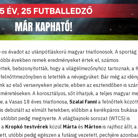
os évadot az utánpótláskorú magyar triatlonosok. A sportág 
utóbbi években remek eredményeket értek el, számos
tek, bebizonyították, hogy a világélmezőnyhöz tartoznak, a f
felnőttmezőnyben is letették a névjegyüket. Bár még az idén
unk az első versenyeken jelezte, ebben az esztendőben is szá
méretéseken. A korosztályos, sőt írhatjuk, a teljes magyar m
, a Vasas 18 éves triatlonosa,
Szalai Fanni
a felnőttek közöt
is debütált az elmúlt hetekben, előbbin a kerékpáros bukása
, utóbbit pedig megnyerte. A világbajnoki sorozat (WTCS) is
n a
Kropkó testvérek
közül
Márta
és
Márton
is rajthoz állt, a
lett, utóbbi pedig egészen a futásig vezetett, pechjére azonba