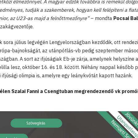
etközi élmezőnnyel. A magyar edzők továbbra is remekül dolgo
redményes, tudják a szakemberek, hogyan kell felépíteni a fiata
junior, az U23-as majd a felnőttmezőnyre”
– mondta
Pocsai Ba
szakágvezetője.
k sora július legvégén Lengyelországban kezdődik, ott rendez
urópa-bajnokságát, az utánpótlás-vb pedig szeptember máso
ágban. A sort az ifjúságiak Eb-je zárja, amelynek helyszíne 
illa lesz, október 16. és 18. között. Néhány nappal később p
ifjúsági olimpia is, amelyre egy leánykvótát kapott hazánk.
zélen Szalai Fanni a Csengtuban megrendezendő vk prom