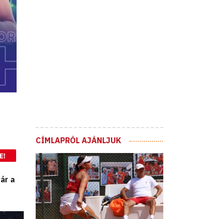
CÍMLAPRÓL AJÁNLJUK
E!
ár a