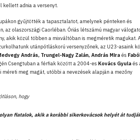
l kellett adnia a versenyt.
upákon gyűjtötték a tapasztalatot, amelynek pénteken és
n, az olaszországi Caorléban. Óriás létszámú magyar válogat
 lány, akik közül többen a mixváltóban is megméretik magukat. 
 szurkolhatunk utánpótláskorú versenyzőnek, az U23-asaink k
Medvegy András, Trungel-Nagy Zalán, András Mira
és
Fabó
égén Csengtuban a férfiak között a 2004-es
Kovács Gyula
és 
ni méreti meg magát, utóbbi a nevezések alapján a mezőny
ótláson, hogy
lyan fiatalok, akik a korábbi sikerkovácsok helyét át tudjá