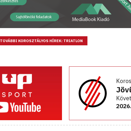
TOVÁBBI KOROSZTÁLYOS HÍREK: TRIATLON
Koro
Jöv
Követ
2026.