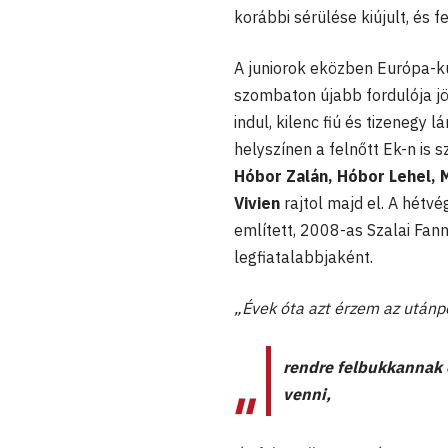
korábbi sérülése kiújult, és fe
A juniorok eközben Európa-k
szombaton újabb fordulója jö
indul, kilenc fiú és tizenegy
helyszínen a felnőtt Ek-n is
Hóbor Zalán, Hóbor Lehel, 
Vivien
rajtol majd el. A hétv
említett, 2008-as Szalai Fan
legfiatalabbjaként.
„Évek óta azt érzem az utánp
rendre felbukkannak o
venni,