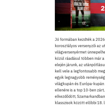
Jó formában kezdték a 2026-
korosztályos versenyzői az 
világversenyérmet ünnepelhet
közül ráadásul többen már a 
elején járunk, az utánpótlás
kell vele a legfontosabb meg
egyik legnagyobb reménysége
világkupán és Európa-kupán 
ellenére is a top 10-ben zárt
elkezdődött, Szamarkandba
klasszisok között előbbi 18. 