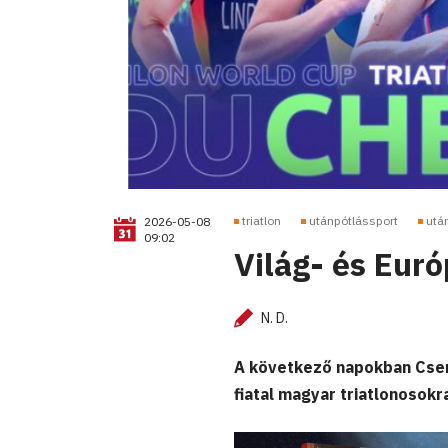
triatlon
utánpótlássport
utá
2026-05-08
09:02
Világ- és Euró
N. D.
A következő napokban Csen
fiatal magyar triatlonosokr