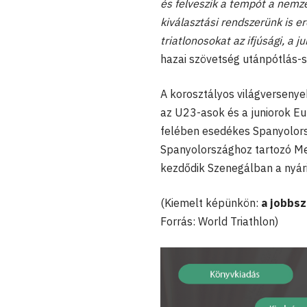
és felveszik a tempót a nemz
kiválasztási rendszerünk is e
triatlonosokat az ifjúsági, a 
hazai szövetség utánpótlás-
A korosztályos világversenye
az U23-asok és a juniorok E
felében esedékes Spanyolorsz
Spanyolországhoz tartozó Mel
kezdődik Szenegálban a nyári 
(Kiemelt képünkön:
a jobbs
Forrás: World Triathlon)