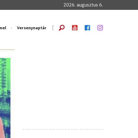
2026. augusztus 6.
mel
Versenynaptár