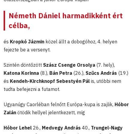
Németh Dániel
harmadikként ért
célba,
és
Kropkó Jázmin
közel állt a dobogóhoz, 4. helyen
fejezte be a versenyt.
Szintén döntőzött
Szász Csenge Orsolya
(7. hely),
Katona Korinna
(8.),
Bán Petra
(26.),
Szűcs András
(19.)
és
Kendeh-Kirchknopf Sebestyén Pál
is, utóbbi nem
tudta befejezni a futamot.
Ugyanúgy Caorléban felnőtt Európa-kupa is zajlik,
Hóbor
Zalán
ötödik hellyel jelentkezett, míg
Hóbor Lehel
26.,
Medvegy András
40.,
Trungel-Nagy