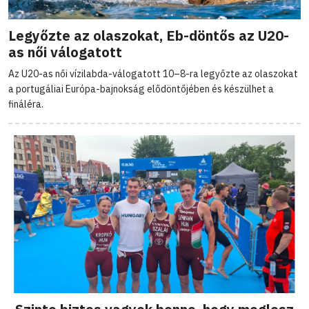
Legyőzte az olaszokat, Eb-döntős az U20-
as női válogatott
Az U20-as női vízilabda-válogatott 10–8-ra legyőzte az olaszokat
a portugáliai Európa-bajnokság elődöntőjében és készülhet a
fináléra.