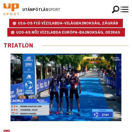
UTÁNPÓTLÁS
SPORT
U16-OS FIÚ VÍZILABDA-VILÁGBAJNOKSÁG, ZÁGRÁB
U20-AS NŐI VÍZILABDA EURÓPA-BAJNOKSÁG, OEIRAS
TRIATLON