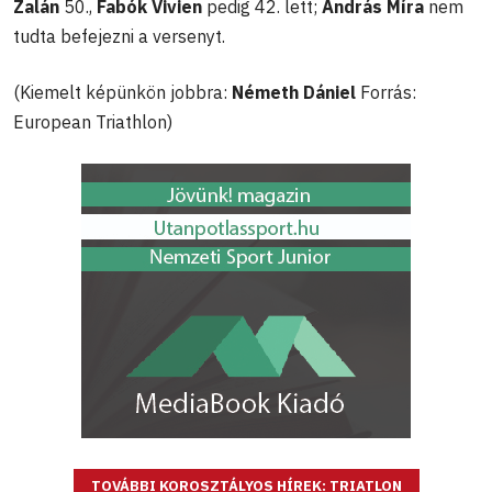
Zalán
50.,
Fabók Vivien
pedig 42. lett;
András Míra
nem
tudta befejezni a versenyt.
(Kiemelt képünkön jobbra:
Németh Dániel
Forrás:
European Triathlon)
TOVÁBBI KOROSZTÁLYOS HÍREK: TRIATLON