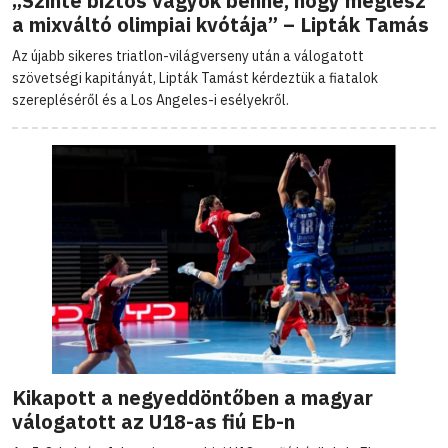
„Szinte biztos vagyok benne, hogy meglesz
a mixváltó olimpiai kvótája” – Lipták Tamás
Az újabb sikeres triatlon-világverseny után a válogatott
szövetségi kapitányát, Lipták Tamást kérdeztük a fiatalok
szerepléséről és a Los Angeles-i esélyekről.
Kikapott a negyeddöntőben a magyar
válogatott az U18-as fiú Eb-n