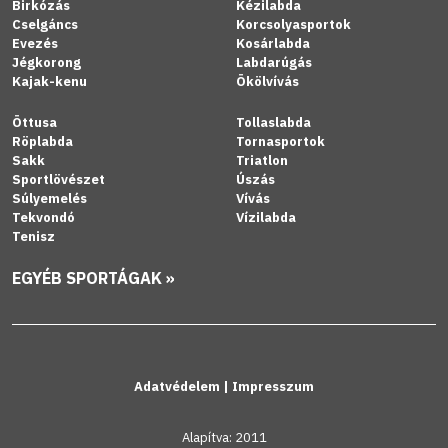
Birkózás
Kézilabda
Cselgáncs
Korcsolyasportok
Evezés
Kosárlabda
Jégkorong
Labdarúgás
Kajak-kenu
Ökölvívás
Öttusa
Tollaslabda
Röplabda
Tornasportok
Sakk
Triatlon
Sportlövészet
Úszás
Súlyemelés
Vívás
Tekvondó
Vízilabda
Tenisz
EGYÉB SPORTÁGAK »
Adatvédelem
|
Impresszum
Alapítva: 2011