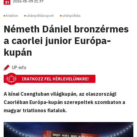
2026-05-09 21:37
triatlon
utánpótlássport
utánpótlás
Németh Dániel bronzérmes
a caorlei junior Európa-
kupán
UP-info
IRATKOZZ FEL HÍRLEVELÜNKRE!
A kínai Csengtuban világkupán, az olaszországi
Caorléban Európa-kupán szerepeltek szombaton a
magyar triatlonos fiatalok.