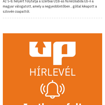
Az 5-8. helyért folytatja a szerbiai U18-as fiú kézilabda Eb-n a
magyar válogatott, amely a negyeddöntőben .. góllal kikapott a
szlovén csapattól.