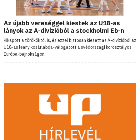
Az újabb vereséggel kiestek az U18-as
lányok az A-divízióból a stockholmi Eb-n
Kikapott a törököktől is, és ezzel biztosan kiesett az A-divízióból az
U18-as leány kosárlabda-válogatott a svédországi korosztályos
Európa-bajnokságon.