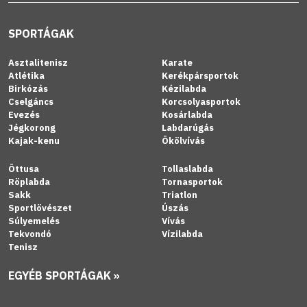
SPORTÁGAK
Asztalitenisz
Karate
Atlétika
Kerékpársportok
Birkózás
Kézilabda
Cselgáncs
Korcsolyasportok
Evezés
Kosárlabda
Jégkorong
Labdarúgás
Kajak-kenu
Ökölvívás
Öttusa
Tollaslabda
Röplabda
Tornasportok
Sakk
Triatlon
Sportlövészet
Úszás
Súlyemelés
Vívás
Tekvondó
Vízilabda
Tenisz
EGYÉB SPORTÁGAK »