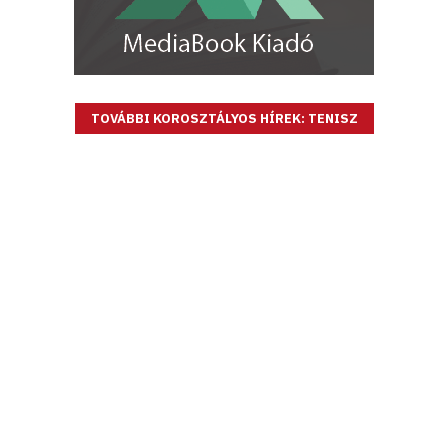
TOVÁBBI KOROSZTÁLYOS HÍREK: TENISZ