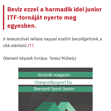
Beviz ezzel a harmadik idei junior
ITF-tornáját nyerte meg
egyesben.
A teniszezővel néhány nappal ezelőtt beszélgettünk, a
cikk elérhető
ITT
.
(Kiemelt képünk forrása: Tenisz Műhely)