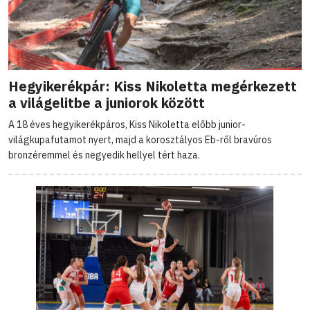
Hegyikerékpár: Kiss Nikoletta megérkezett
a világelitbe a juniorok között
A 18 éves hegyikerékpáros, Kiss Nikoletta előbb junior-
világkupafutamot nyert, majd a korosztályos Eb-ről bravúros
bronzéremmel és negyedik hellyel tért haza.