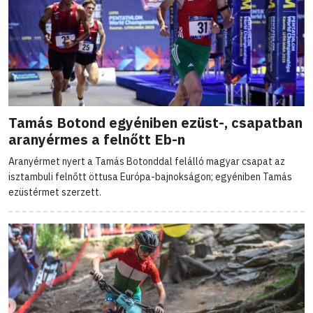
Tamás Botond egyéniben ezüst-, csapatban
aranyérmes a felnőtt Eb-n
Aranyérmet nyert a Tamás Botonddal felálló magyar csapat az
isztambuli felnőtt öttusa Európa-bajnokságon; egyéniben Tamás
ezüstérmet szerzett.