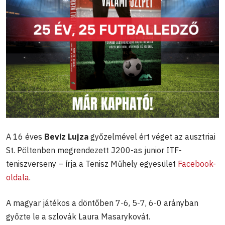
A 16 éves
Beviz Lujza
győzelmével ért véget az ausztriai
St. Pöltenben megrendezett J200-as junior ITF-
teniszverseny – írja a Tenisz Műhely egyesület
Facebook-
oldala
.
A magyar játékos a döntőben 7-6, 5-7, 6-0 arányban
győzte le a szlovák Laura Masarykovát.