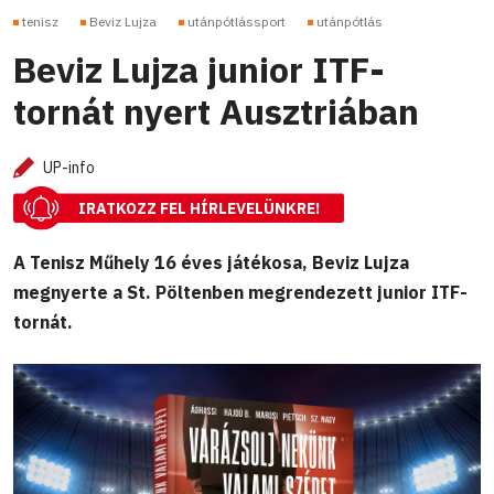
tenisz
Beviz Lujza
utánpótlássport
utánpótlás
Beviz Lujza junior ITF-
tornát nyert Ausztriában
UP-info
IRATKOZZ FEL HÍRLEVELÜNKRE!
A Tenisz Műhely 16 éves játékosa, Beviz Lujza
megnyerte a St. Pöltenben megrendezett junior ITF-
tornát.