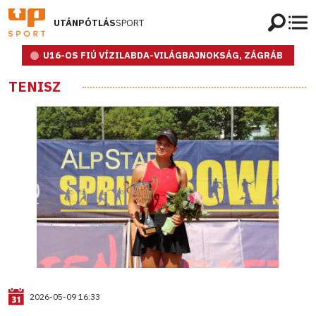
UTÁNPÓTLÁS
SPORT
U16-OS FIÚ VÍZILABDA-VILÁGBAJNOKSÁG, ZÁGRÁB
TENISZ
2026-05-09 16:33