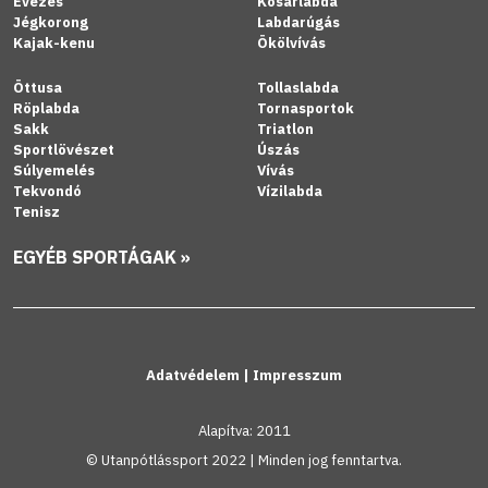
Evezés
Kosárlabda
Jégkorong
Labdarúgás
Kajak-kenu
Ökölvívás
Öttusa
Tollaslabda
Röplabda
Tornasportok
Sakk
Triatlon
Sportlövészet
Úszás
Súlyemelés
Vívás
Tekvondó
Vízilabda
Tenisz
EGYÉB SPORTÁGAK »
Adatvédelem
|
Impresszum
Alapítva: 2011
© Utanpótlássport 2022 | Minden jog fenntartva.