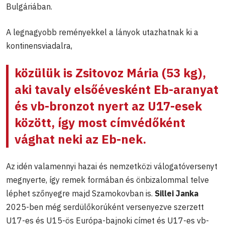
Bulgáriában.
A legnagyobb reményekkel a lányok utazhatnak ki a
kontinensviadalra,
közülük is
Zsitovoz Mária
(53 kg),
aki tavaly elsőévesként Eb-aranyat
és vb-bronzot nyert az U17-esek
között, így most címvédőként
vághat neki az Eb-nek.
Az idén valamennyi hazai és nemzetközi válogatóversenyt
megnyerte, így remek formában és önbizalommal telve
léphet szőnyegre majd Szamokovban is.
Sillei Janka
2025-ben még serdülőkorúként versenyezve szerzett
U17-es és U15-ös Európa-bajnoki címet és U17-es vb-