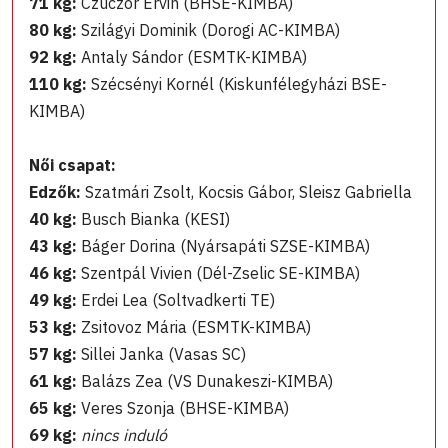
71 kg:
Czuczor Ervin (BHSE-KIMBA)
80 kg:
Szilágyi Dominik (Dorogi AC-KIMBA)
92 kg:
Antaly Sándor (ESMTK-KIMBA)
110 kg:
Szécsényi Kornél (Kiskunfélegyházi BSE-
KIMBA)
Női csapat:
Edzők:
Szatmári Zsolt, Kocsis Gábor, Sleisz Gabriella
40 kg:
Busch Bianka (KESI)
43 kg:
Báger Dorina (Nyársapáti SZSE-KIMBA)
46 kg:
Szentpál Vivien (Dél-Zselic SE-KIMBA)
49 kg:
Erdei Lea (Soltvadkerti TE)
53 kg:
Zsitovoz Mária (ESMTK-KIMBA)
57 kg:
Sillei Janka (Vasas SC)
61 kg:
Balázs Zea (VS Dunakeszi-KIMBA)
65 kg:
Veres Szonja (BHSE-KIMBA)
69 kg:
nincs induló