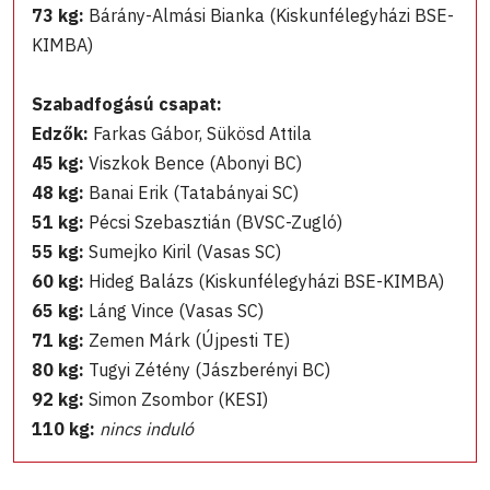
73 kg:
Bárány-Almási Bianka (Kiskunfélegyházi BSE-
KIMBA)
Szabadfogású csapat:
Edzők:
Farkas Gábor, Sükösd Attila
45 kg:
Viszkok Bence (Abonyi BC)
48 kg:
Banai Erik (Tatabányai SC)
51 kg:
Pécsi Szebasztián (BVSC-Zugló)
55 kg:
Sumejko Kiril (Vasas SC)
60 kg:
Hideg Balázs (Kiskunfélegyházi BSE-KIMBA)
65 kg:
Láng Vince (Vasas SC)
71 kg:
Zemen Márk (Újpesti TE)
80 kg:
Tugyi Zétény (Jászberényi BC)
92 kg:
Simon Zsombor (KESI)
110 kg:
nincs induló