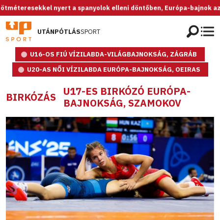
kel nyert a spanyolok elleni döntőben, Európa-bajnok az U20-as női 
UTÁNPÓTLÁS
SPORT
U16-OS FIÚ VÍZILABDA-VILÁGBAJNOKSÁG, ZÁGRÁB
U20-AS NŐI VÍZILABDA EURÓPA-BAJNOKSÁG, OEIRAS
U17-ES BIRKÓZÓ EURÓPA-
BIRKÓZÁS
BAJNOKSÁG, SZAMOKOV