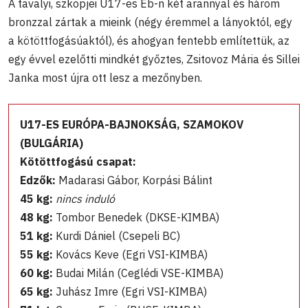
A tavalyi, szkopjei U17-es Eb-n két arannyal és három
bronzzal zártak a mieink (négy éremmel a lányoktól, egy
a kötöttfogásúaktól), és ahogyan fentebb említettük, az
egy évvel ezelőtti mindkét győztes, Zsitovoz Mária és Sillei
Janka most újra ott lesz a mezőnyben.
U17-ES EURÓPA-BAJNOKSÁG, SZAMOKOV
(BULGÁRIA)
Kötöttfogású csapat:
Edzők:
Madarasi Gábor, Korpási Bálint
45 kg:
nincs induló
48 kg:
Tombor Benedek (DKSE-KIMBA)
51 kg:
Kurdi Dániel (Csepeli BC)
55 kg:
Kovács Keve (Egri VSI-KIMBA)
60 kg:
Budai Milán (Ceglédi VSE-KIMBA)
65 kg:
Juhász Imre (Egri VSI-KIMBA)