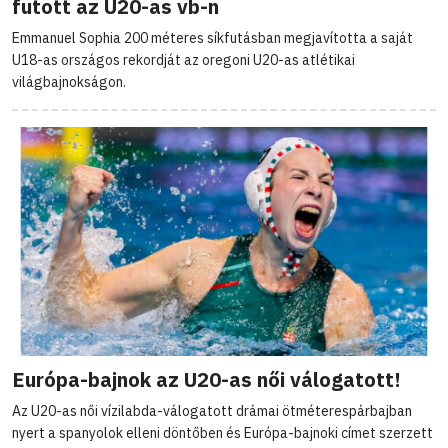
futott az U20-as vb-n
Emmanuel Sophia 200 méteres síkfutásban megjavította a saját
U18-as országos rekordját az oregoni U20-as atlétikai
világbajnokságon.
Európa-bajnok az U20-as női válogatott!
Az U20-as női vízilabda-válogatott drámai ötméterespárbajban
nyert a spanyolok elleni döntőben és Európa-bajnoki címet szerzett