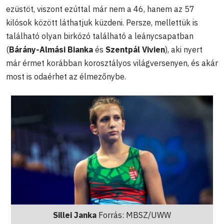
ezüstöt, viszont ezúttal már nem a 46, hanem az 57
kilósok között láthatjuk küzdeni. Persze, mellettük is
található olyan birkózó található a leánycsapatban
(
Bárány-Almási Bianka
és
Szentpál Vivien
), aki nyert
már érmet korábban korosztályos világversenyen, és akár
most is odaérhet az élmezőnybe.
Sillei Janka
Forrás: MBSZ/UWW