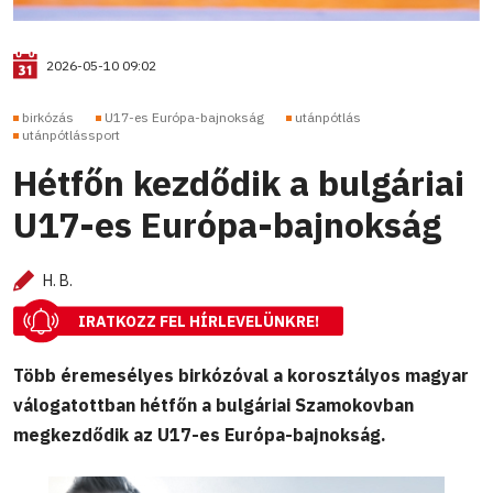
2026-05-10 09:02
birkózás
U17-es Európa-bajnokság
utánpótlás
utánpótlássport
Hétfőn kezdődik a bulgáriai
U17-es Európa-bajnokság
H. B.
IRATKOZZ FEL HÍRLEVELÜNKRE!
Több éremesélyes birkózóval a korosztályos magyar
válogatottban hétfőn a bulgáriai Szamokovban
megkezdődik az U17-es Európa-bajnokság.