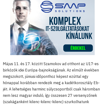
Május 11. és 17. között Szamokov ad otthont az U17-es
birkózók idei Európa-bajnokságának. Az elmúlt években
megszokott, júniusi időponthoz képest ezúttal egy
hónappal korábban rendezik meg a kadétkorosztály Eb-
jét. A lehetséges harminc súlycsoportból csak háromban
nem lesz magyar induló, így összesen 27 versenyzőnek
(szakáganként kilenc-kilenc-kilenc) szurkolhatunk