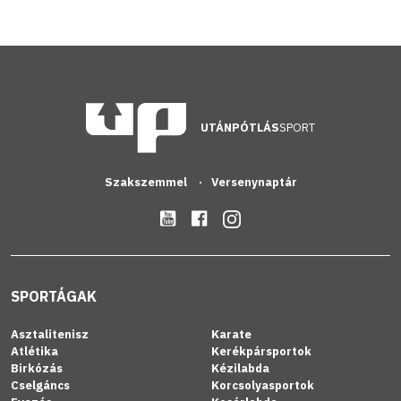
UTÁNPÓTLÁS
SPORT
Szakszemmel
Versenynaptár
SPORTÁGAK
Asztalitenisz
Karate
Atlétika
Kerékpársportok
Birkózás
Kézilabda
Cselgáncs
Korcsolyasportok