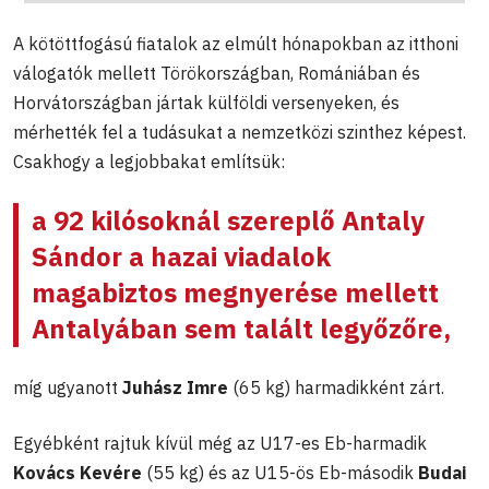
A kötöttfogású fiatalok az elmúlt hónapokban az itthoni
válogatók mellett Törökországban, Romániában és
Horvátországban jártak külföldi versenyeken, és
mérhették fel a tudásukat a nemzetközi szinthez képest.
Csakhogy a legjobbakat említsük:
a 92 kilósoknál szereplő
Antaly
Sándor
a hazai viadalok
magabiztos megnyerése mellett
Antalyában sem talált legyőzőre,
míg ugyanott
Juhász Imre
(65 kg) harmadikként zárt.
Egyébként rajtuk kívül még az U17-es Eb-harmadik
Kovács Kevére
(55 kg) és az U15-ös Eb-második
Budai