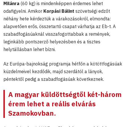
Milánra
(60 kg) is mindenképpen érdemes lehet
odafigyelni. Amikor
Korpási Bálint
szövetségi edzőt
néhány hete kérdeztük a várakozásokról, elmondta:
alapvetően erős, összetartó csapat várhatja az Eb-t. A
szabadfogásúaknál visszafogottabbak a remények,
leginkább pontszerző helyezésben és a tisztes
helytállásban lehet bízni.
Az Európa-bajnokság programja hétfőn a kötöttfogásúak
küzdelmeivel kezdődik, majd szerdától a lányok,
péntektől pedig a szabadfogásúak következnek.
A magyar küldöttségtől két-három
érem lehet a reális elvárás
Szamokovban.