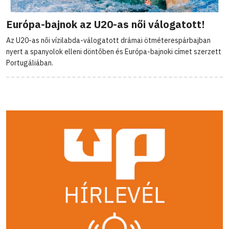
Európa-bajnok az U20-as női válogatott!
Az U20-as női vízilabda-válogatott drámai ötméterespárbajban
nyert a spanyolok elleni döntőben és Európa-bajnoki címet szerzett
Portugáliában.