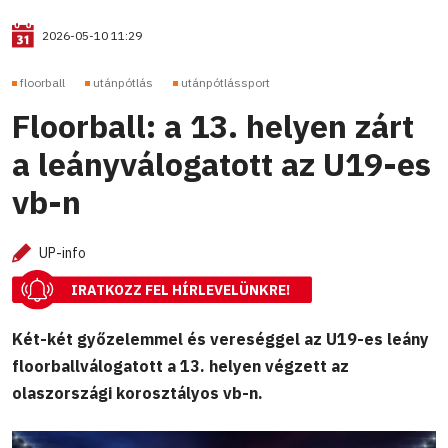
2026-05-10 11:29
floorball
utánpótlás
utánpótlássport
Floorball: a 13. helyen zárt
a leányválogatott az U19-es
vb-n
UP-info
IRATKOZZ FEL HÍRLEVELÜNKRE!
Két-két győzelemmel és vereséggel az U19-es leány
floorballválogatott a 13. helyen végzett az
olaszországi korosztályos vb-n.