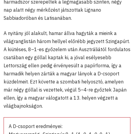
harmadszor szerepeltek a legmagasabb szinten, négy
nap alatt négy mérkőzést játszottak Lignano
Sabbiadoróban és Latisanában.
A nyitány jól alakult, hamar állva hagyták a mieink a
világranglistán három hellyel előrébb jegyzett Szingapúrt.
A kiütéses, 8–1-es győzelem után Ausztráliától fordulatos
csatában egy góllal kaptak ki, a jóval esélyesebb
Lettország ellen pedig érvényesült a papírforma, így a
harmadik helyen zárták a magyar lányok a D-csoport
küzdelmeit. Ezt követte a szombati helyosztó, amelyen
már négy góllal is vezettek, végül 5–4-re győztek Japán
ellen, így a magyar válogatott a 13. helyen végzett a
világbajnokságon.
A D-csoport eredményei: