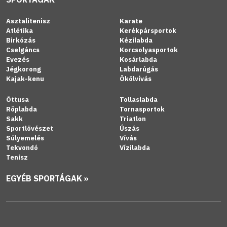
Asztalitenisz
Karate
Atlétika
Kerékpársportok
Birkózás
Kézilabda
Cselgáncs
Korcsolyasportok
Evezés
Kosárlabda
Jégkorong
Labdarúgás
Kajak-kenu
Ökölvívás
Öttusa
Tollaslabda
Röplabda
Tornasportok
Sakk
Triatlon
Sportlövészet
Úszás
Súlyemelés
Vívás
Tekvondó
Vízilabda
Tenisz
EGYÉB SPORTÁGAK »