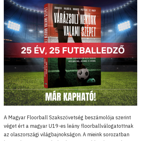
A Magyar Floorball Szakszövetség beszámolója szerint
véget ért a magyar U19-es leány floorballválogatottnak
az olaszországi világbajnokságon. A mieink sorozatban