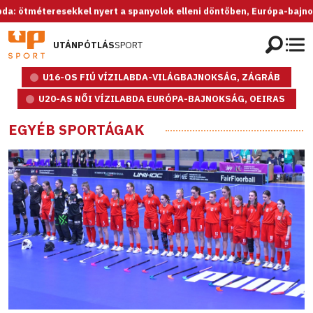
teresekkel nyert a spanyolok elleni döntőben, Európa-bajnok az U20-
UTÁNPÓTLÁS
SPORT
U16-OS FIÚ VÍZILABDA-VILÁGBAJNOKSÁG, ZÁGRÁB
U20-AS NŐI VÍZILABDA EURÓPA-BAJNOKSÁG, OEIRAS
EGYÉB SPORTÁGAK