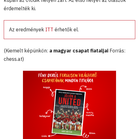
kupán az ötödik helyen zárt. Az első helyet az olaszok
érdemelték ki.
Az eredmények
ITT
érhetők el.
(Kiemelt képünkön:
a magyar csapat fiataljai
Forrás:
chess.at)