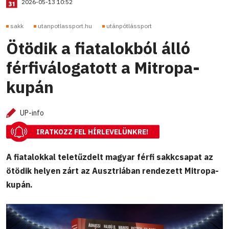
2026-05-13 10:52
sakk
utanpotlassport.hu
utánpótlássport
Ötödik a fiatalokból álló
férfiválogatott a Mitropa-
kupán
UP-info
IRATKOZZ FEL HÍRLEVELÜNKRE!
A fiatalokkal teletűzdelt magyar férfi sakkcsapat az
ötödik helyen zárt az Ausztriában rendezett Mitropa-
kupán.