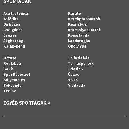
SPORTÁGAK
Asztalitenisz
Karate
Atlétika
Kerékpársportok
Birkózás
Kézilabda
Cselgáncs
Korcsolyasportok
Evezés
Kosárlabda
Jégkorong
Labdarúgás
Kajak-kenu
Ökölvívás
Öttusa
Tollaslabda
Röplabda
Tornasportok
Sakk
Triatlon
Sportlövészet
Úszás
Súlyemelés
Vívás
Tekvondó
Vízilabda
Tenisz
EGYÉB SPORTÁGAK »