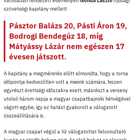
városában rendezett eseményen
Gonda László
ifjúsági
szövetségi kapitány mellett
Pásztor Balázs 20, Pásti Áron 19,
Bodrogi Bendegúz 18, míg
Mátyássy Lázár nem egészen 17
évesen játszott.
A kapitány a megméretés előtt elmondta, hogy a torna
időpontja kedvezőtlen volt a mieink számára, hiszen
egyrészt érettségi időszakra esett, másrészt a verseny
utolsó három napja a magyar csapatbajnoki hétvégével
vágott egybe, így ez hatást gyakorolt a válogatott
összeállítására is.
A magyar csapat végül a tíz válogatottat felvonultató