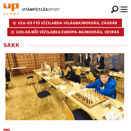
UTÁNPÓTLÁS
SPORT
U16-OS FIÚ VÍZILABDA-VILÁGBAJNOKSÁG, ZÁGRÁB
U20-AS NŐI VÍZILABDA EURÓPA-BAJNOKSÁG, OEIRAS
SAKK