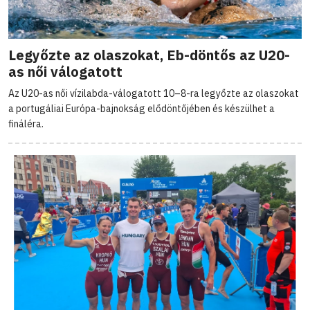
Legyőzte az olaszokat, Eb-döntős az U20-
as női válogatott
Az U20-as női vízilabda-válogatott 10–8-ra legyőzte az olaszokat
a portugáliai Európa-bajnokság elődöntőjében és készülhet a
fináléra.