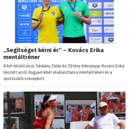
„Segítséget kérni ér” – Kovács Erika
mentáltréner
A két kitűnő úszó, Sárkány Zalán és Zétény édesanyja, Kovács Erika
beszélt arról, hogyan lehet elválasztani a mentáltréneri és a
sportszülői szerepkört.