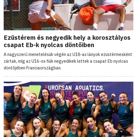
Ezüstérem és negyedik hely a korosztályos
csapat Eb-k nyolcas döntőiben
A nagyszerű menetelésük végén az U18-as lányok ezüstérmesként
zártak, míg az U16-os fiúk negyedikek lettek a csapat Eb nyolcas
döntőjében Franciaországban.