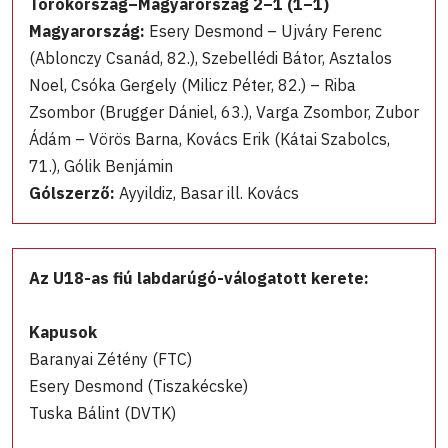
Törökország–Magyarország 2–1 (1–1)
Magyarország:
Esery Desmond – Ujváry Ferenc
(Ablonczy Csanád, 82.), Szebellédi Bátor, Asztalos
Noel, Csóka Gergely (Milicz Péter, 82.) – Riba
Zsombor (Brugger Dániel, 63.), Varga Zsombor, Zubor
Ádám – Vörös Barna, Kovács Erik (Kátai Szabolcs,
71.), Gólik Benjámin
Gólszerző:
Ayyildiz, Basar ill. Kovács
Az U18-as fiú labdarúgó-válogatott kerete:
Kapusok
Baranyai Zétény (FTC)
Esery Desmond (Tiszakécske)
Tuska Bálint (DVTK)