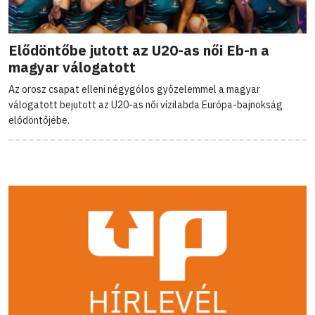
Elődöntőbe jutott az U20-as női Eb-n a
magyar válogatott
Az orosz csapat elleni négygólos győzelemmel a magyar
válogatott bejutott az U20-as női vízilabda Európa-bajnokság
elődöntőjébe.