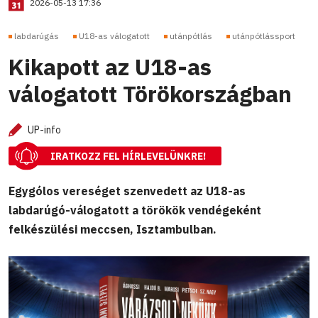
2026-05-13 17:36
labdarúgás
U18-as válogatott
utánpótlás
utánpótlássport
Kikapott az U18-as
válogatott Törökországban
UP-info
IRATKOZZ FEL HÍRLEVELÜNKRE!
Egygólos vereséget szenvedett az U18-as
labdarúgó-válogatott a törökök vendégeként
felkészülési meccsen, Isztambulban.