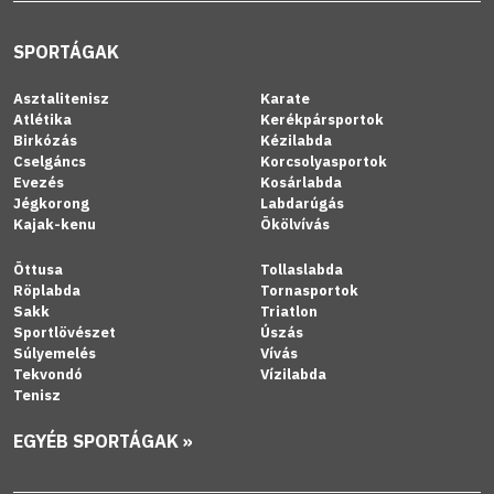
SPORTÁGAK
Asztalitenisz
Karate
Atlétika
Kerékpársportok
Birkózás
Kézilabda
Cselgáncs
Korcsolyasportok
Evezés
Kosárlabda
Jégkorong
Labdarúgás
Kajak-kenu
Ökölvívás
Öttusa
Tollaslabda
Röplabda
Tornasportok
Sakk
Triatlon
Sportlövészet
Úszás
Súlyemelés
Vívás
Tekvondó
Vízilabda
Tenisz
EGYÉB SPORTÁGAK »