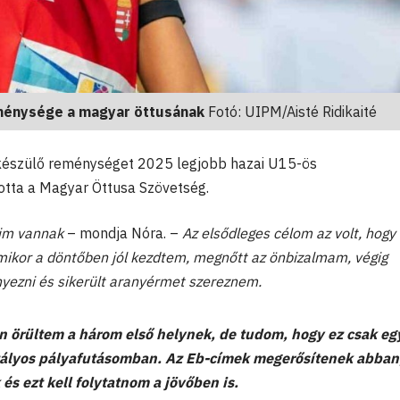
ménysége a magyar öttusának
Fotó: UIPM/Aisté Ridikaité
készülő reménységet 2025 legjobb hazai U15-ös
otta a Magyar Öttusa Szövetség.
eim vannak
– mondja Nóra. –
Az elsődleges célom az volt, hogy
mikor a döntőben jól kezdtem, megnőtt az önbizalmam, végig
yezni és sikerült aranyérmet szereznem.
 örültem a három első helynek, de
tudom, hogy ez csak eg
ztályos pályafutásomban.
Az Eb-címek megerősítenek abban
 és ezt kell folytatnom a jövőben is.