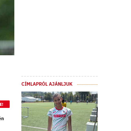
CÍMLAPRÓL AJÁNLJUK
E!
én