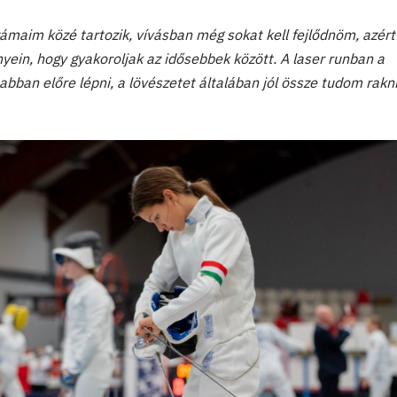
ámaim közé tartozik, vívásban még sokat kell fejlődnöm, azért 
yein, hogy gyakoroljak az idősebbek között. A laser runban a
bban előre lépni, a lövészetet általában jól össze tudom rakn