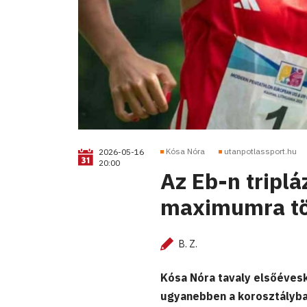
Kósa Nóra
utanpotlassport.hu
2026-05-16
20:00
Az Eb-n triplá
maximumra tö
B. Z.
Kósa Nóra tavaly elsőévesk
ugyanebben a korosztályba