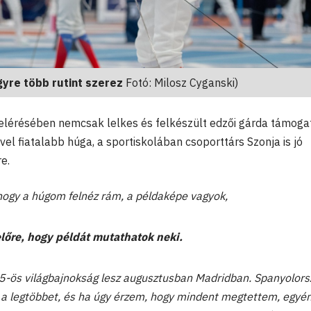
gyre több rutint szerez
Fotó: Milosz Cyganski)
 elérésében nemcsak lelkes és felkészült edzői gárda támogat
el fiatalabb húga, a sportiskolában csoporttárs Szonja is jó
e.
 hogy a húgom felnéz rám, a példaképe vagyok,
lőre, hogy példát mutathatok neki.
15-ös világbajnokság lesz augusztusban Madridban. Spanyolor
a legtöbbet, és ha úgy érzem, hogy mindent megtettem, egyén