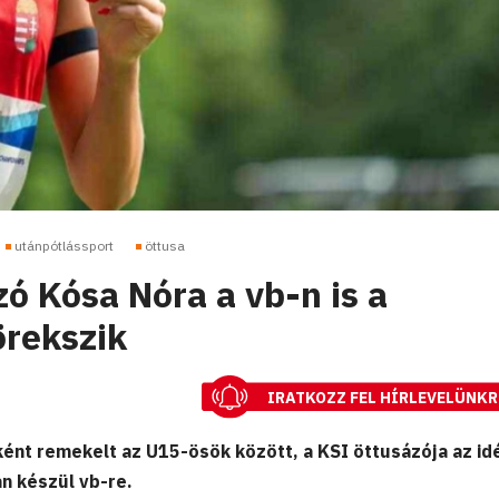
utánpótlássport
öttusa
zó Kósa Nóra a vb-n is a
rekszik
IRATKOZZ FEL HÍRLEVELÜNKR
ént remekelt az U15-ösök között, a KSI öttusázója az id
n készül vb-re.