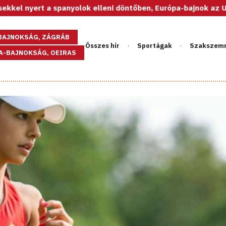
k elleni döntőben, Európa-bajnok az U20-as női válogatott!
GBAJNOKSÁG, ZÁGRÁB
Összes hír
Sportágak
Szakszem
PA-BAJNOKSÁG, OEIRAS