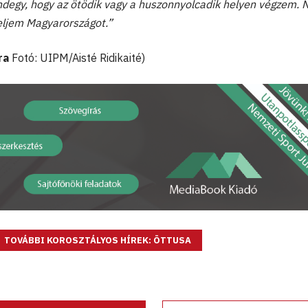
ndegy, hogy az ötödik vagy a huszonnyolcadik helyen végzem. 
eljem Magyarországot.”
ra
Fotó: UIPM/Aisté Ridikaité)
TOVÁBBI KOROSZTÁLYOS HÍREK: ÖTTUSA