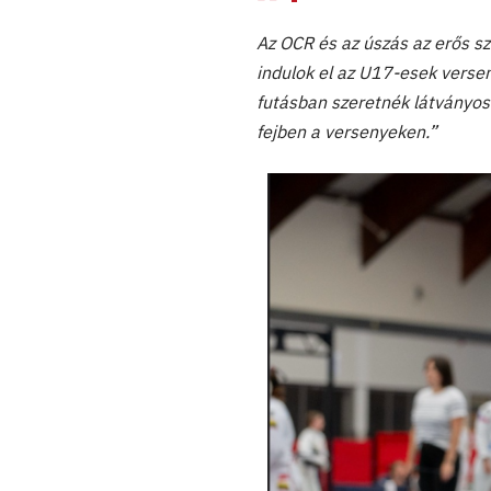
Az OCR és az úszás az erős sz
indulok el az U17-esek versen
futásban szeretnék látványosa
fejben a versenyeken.”