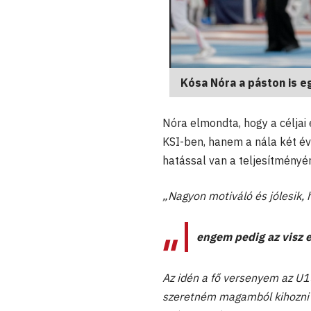
Kósa Nóra a páston is e
Nóra elmondta, hogy a céljai
KSI-ben, hanem a nála két évv
hatással van a teljesítményér
„
Nagyon motiváló és jólesik,
engem pedig az visz e
Az idén a fő versenyem az U
szeretném magamból kihozni 