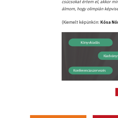
csúcsokat értem el, akkor mi
álmom, hogy olimpián képvis
(Kiemelt képünkön:
Kósa Nó