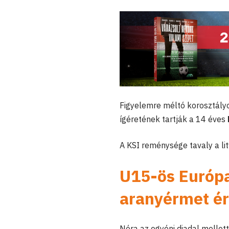
Figyelemre méltó korosztály
ígéretének tartják a 14 éves
A KSI reménysége tavaly a li
U15-ös Európ
aranyérmet ér
Nóra az egyéni diadal mellet