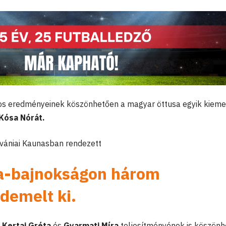
os eredményeinek köszönhetően a magyar öttusa egyik kiem
Kósa Nórát.
tvániai Kaunasban rendezett
a-bajnokságon három
demelt ki.
t
Kertai Gréta
és
Gyarmati Míra
teljesítményének is köszön