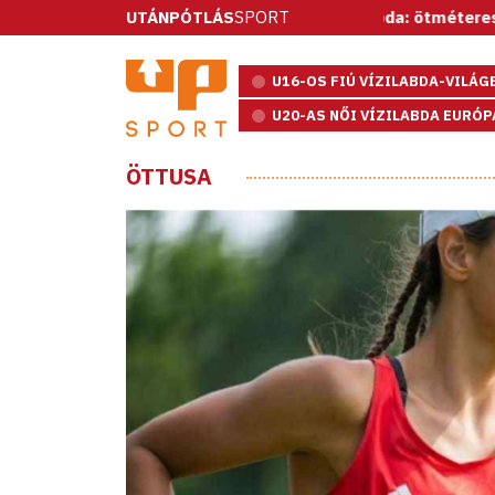
UTÁNPÓTLÁS
Vízilabda: ötméteresekkel nyert a spanyolo
SPORT
U16-OS FIÚ VÍZILABDA-VILÁ
U20-AS NŐI VÍZILABDA EURÓ
ÖTTUSA