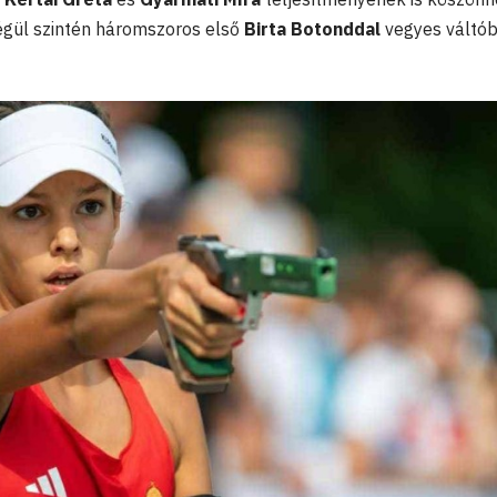
végül szintén háromszoros első
Birta Botonddal
vegyes váltó