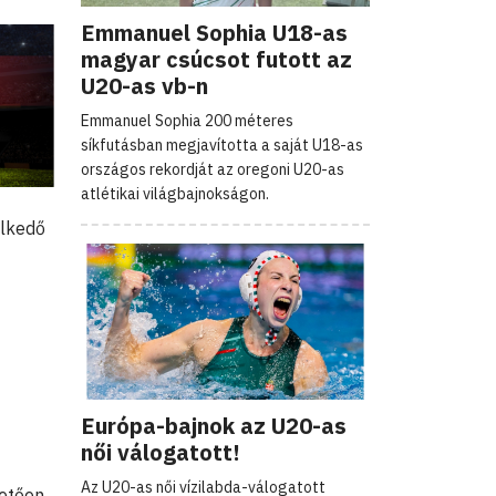
Emmanuel Sophia U18-as
magyar csúcsot futott az
U20-as vb-n
Emmanuel Sophia 200 méteres
síkfutásban megjavította a saját U18-as
országos rekordját az oregoni U20-as
atlétikai világbajnokságon.
elkedő
Európa-bajnok az U20-as
női válogatott!
Az U20-as női vízilabda-válogatott
hetően