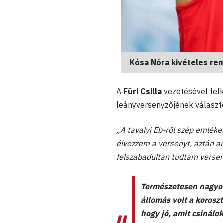
Kósa Nóra kivételes re
A
Füri Csilla
vezetésével fel
leányversenyzőjének választ
„A tavalyi Eb-ről szép emlék
élvezzem a versenyt, aztán a
felszabadultan tudtam versen
Természetesen nagyon
állomás volt a koros
hogy jó, amit csinálok