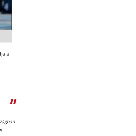
ja a
szágban
i