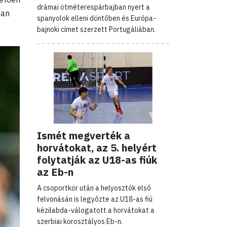
drámai ötméterespárbajban nyert a
ban
spanyolok elleni döntőben és Európa-
bajnoki címet szerzett Portugáliában.
Ismét megverték a
horvátokat, az 5. helyért
folytatják az U18-as fiúk
az Eb-n
A csoportkör után a helyosztók első
felvonásán is legyőzte az U18-as fiú
kézilabda-válogatott a horvátokat a
szerbiai korosztályos Eb-n.