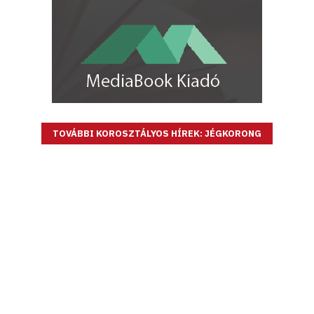
TOVÁBBI KOROSZTÁLYOS HÍREK: JÉGKORONG