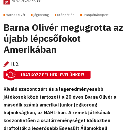
2026-05-16 19:00
Barna Olivér
jégkorong
utánpótlás
utánpótlássport
Barna Olivér megugrotta az
újabb lépcsőfokot
Amerikában
H. B.
IRATKOZZ FEL HÍRLEVELÜNKRE!
Kiváló szezont zárt és a legeredményesebb
játékosok közé tartozott a 20 éves Barna Olivér a
második számú amerikai junior jégkorong-
bajnokságban, az NAHL-ban. A remek játékának
köszönhetően a csatárreménységet időközben
draftolták a legerősebb Egyesült Államokbeli