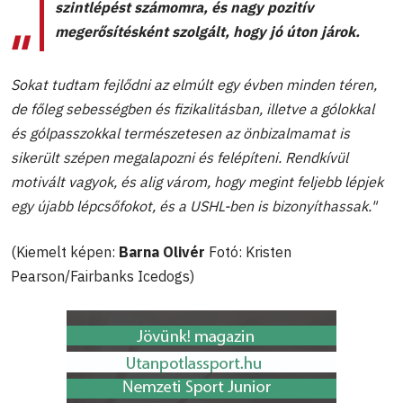
szintlépést számomra, és nagy pozitív
megerősítésként szolgált, hogy jó úton járok.
Sokat tudtam fejlődni az elmúlt egy évben minden téren,
de főleg sebességben és fizikalitásban, illetve a gólokkal
és gólpasszokkal természetesen az önbizalmamat is
sikerült szépen megalapozni és felépíteni. Rendkívül
motivált vagyok, és alig várom, hogy megint feljebb lépjek
egy újabb lépcsőfokot, és a USHL-ben is bizonyíthassak."
(Kiemelt képen:
Barna Olivér
Fotó: Kristen
Pearson/Fairbanks Icedogs)