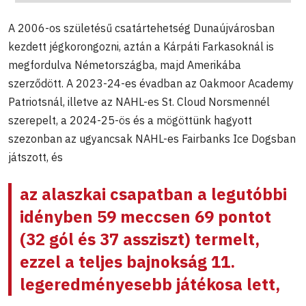
A 2006-os születésű csatártehetség Dunaújvárosban
kezdett jégkorongozni, aztán a Kárpáti Farkasoknál is
megfordulva Németországba, majd Amerikába
szerződött. A 2023-24-es évadban az Oakmoor Academy
Patriotsnál, illetve az NAHL-es St. Cloud Norsmennél
szerepelt, a 2024-25-ös és a mögöttünk hagyott
szezonban az ugyancsak NAHL-es Fairbanks Ice Dogsban
játszott, és
az alaszkai csapatban a legutóbbi
idényben 59 meccsen 69 pontot
(32 gól és 37 assziszt) termelt,
ezzel a teljes bajnokság 11.
legeredményesebb játékosa lett,