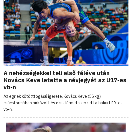
A nehézségekkel teli első féléve után
Kovács Keve letette a névjegyét az U17-es
vb-n
Az egriek kötöttfogású ígérete, Kovács Keve (55 kg)
csúcsformában birkózott és ezüstérmet szerzett a bakui U17-es
vb-n.