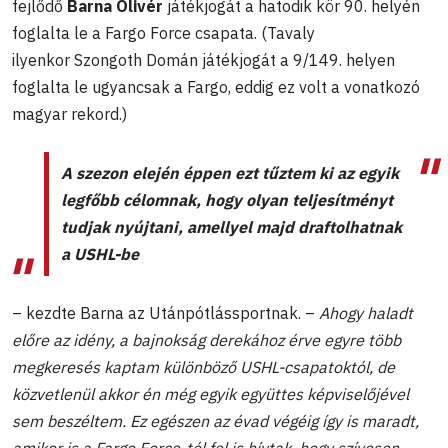
fejlődő
Barna Olivér
játékjogát a hatodik kör 90. helyén
foglalta le a Fargo Force csapata. (Tavaly
ilyenkor
Szongoth Domán játékjogát a 9/149. helyen
foglalta le ugyancsak a Fargo, eddig ez volt a vonatkozó
magyar rekord.)
A szezon elején éppen ezt tűztem ki az egyik
legfőbb célomnak, hogy olyan teljesítményt
tudjak nyújtani, amellyel majd draftolhatnak
a USHL-be
– kezdte Barna az Utánpótlássportnak. –
Ahogy haladt
előre az idény, a bajnokság derekához érve egyre több
megkeresés kaptam különböző USHL-csapatoktól, de
közvetlenül akkor én még egyik együttes képviselőjével
sem beszéltem. Ez egészen az évad végéig így is maradt,
amikor is a Fargo Force-tól fel is hívtak, hogy szívesen