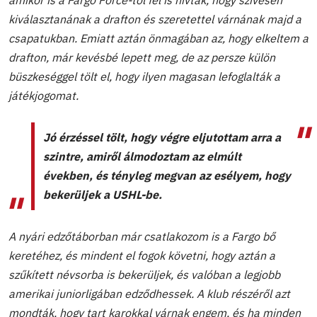
kiválasztanának a drafton és szeretettel várnának majd a
csapatukban. Emiatt aztán önmagában az, hogy elkeltem a
drafton, már kevésbé lepett meg, de az persze külön
büszkeséggel tölt el, hogy ilyen magasan lefoglalták a
játékjogomat.
Jó érzéssel tölt, hogy végre eljutottam arra a
szintre, amiről álmodoztam az elmúlt
években, és tényleg megvan az esélyem, hogy
bekerüljek a USHL-be.
A nyári edzőtáborban már csatlakozom is a Fargo bő
keretéhez, és mindent el fogok követni, hogy aztán a
szűkített névsorba is bekerüljek, és valóban a legjobb
amerikai juniorligában edződhessek. A klub részéről azt
mondták, hogy tart karokkal várnak engem, és ha minden