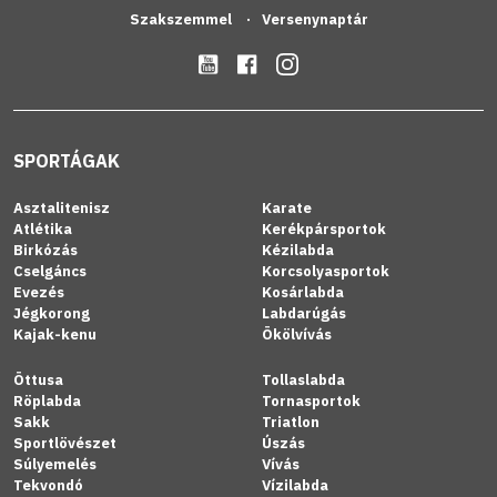
Szakszemmel
Versenynaptár
SPORTÁGAK
Asztalitenisz
Karate
Atlétika
Kerékpársportok
Birkózás
Kézilabda
Cselgáncs
Korcsolyasportok
Evezés
Kosárlabda
Jégkorong
Labdarúgás
Kajak-kenu
Ökölvívás
Öttusa
Tollaslabda
Röplabda
Tornasportok
Sakk
Triatlon
Sportlövészet
Úszás
Súlyemelés
Vívás
Tekvondó
Vízilabda