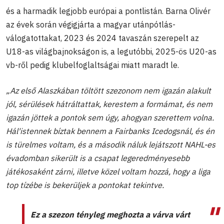
és a harmadik legjobb európai a pontlistán. Barna Olivér
az évek során végigjárta a magyar utánpótlás-
válogatottakat, 2023 és 2024 tavaszán szerepelt az
U18-as világbajnokságon is, a legutóbbi, 2025-ös U20-as
vb-ről pedig klubelfoglaltságai miatt maradt le.
„Az első Alaszkában töltött szezonom nem igazán alakult
jól, sérülések hátráltattak, kerestem a formámat, és nem
igazán jöttek a pontok sem úgy, ahogyan szerettem volna.
Hál'istennek bíztak bennem a Fairbanks Icedogsnál, és én
is türelmes voltam, és a második náluk lejátszott NAHL-es
évadomban sikerült is a csapat legeredményesebb
játékosaként zárni, illetve közel voltam hozzá, hogy a liga
top tízébe is bekerüljek a pontokat tekintve.
Ez a szezon tényleg meghozta a várva várt