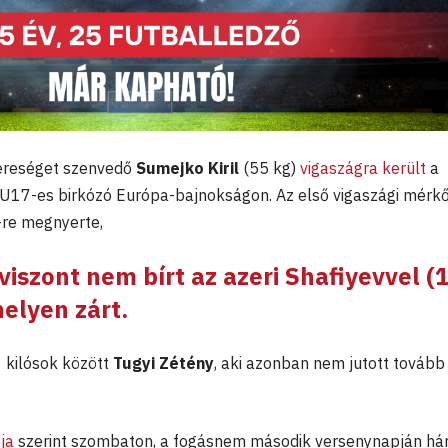
ereséget szenvedő
Sumejko Kiril
(55 kg)
vigaszágra került
a
 U17-es birkózó Európa-bajnokságon. Az első vigaszági mérk
-re megnyerte,
iszont nem bírt az azeri Shafiyevvel (
helyen zárt.
0 kilósok között
Tugyi Zétény
, aki azonban nem jutott tovább
ja
szerint szombaton, a fogásnem második versenynapján h