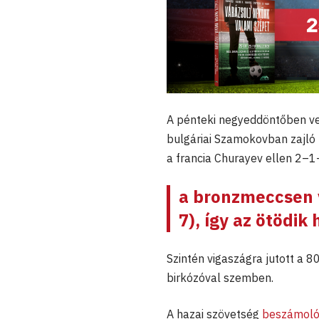
A pénteki negyeddöntőben v
bulgáriai Szamokovban zajló
a francia Churayev ellen 2–1
a bronzmeccsen v
7), így az ötödik 
Szintén vigaszágra jutott a 8
birkózóval szemben.
A hazai szövetség
beszámoló