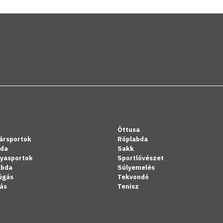
Öttusa
ársportok
Röplabda
bda
Sakk
lyasportok
Sportlövészet
abda
Súlyemelés
úgás
Tekvondó
ás
Tenisz