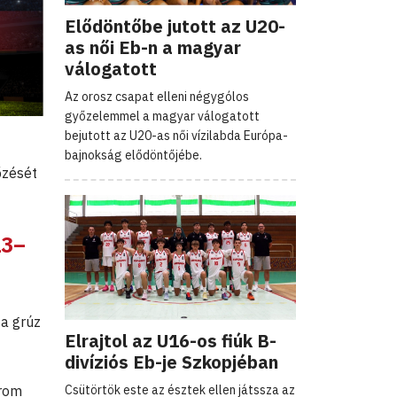
Elődöntőbe jutott az U20-
as női Eb-n a magyar
válogatott
Az orosz csapat elleni négygólos
győzelemmel a magyar válogatott
bejutott az U20-as női vízilabda Európa-
bajnokság elődöntőjébe.
őzését
13–
 a grúz
Elrajtol az U16-os fiúk B-
divíziós Eb-je Szkopjéban
Csütörtök este az észtek ellen játssza az
árom