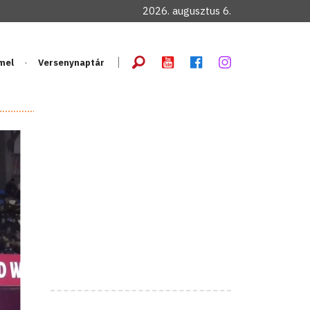
2026. augusztus 6.
mel
Versenynaptár