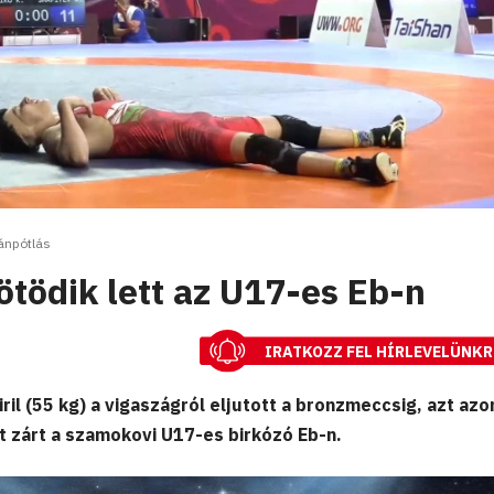
ánpótlás
ötödik lett az U17-es Eb-n
IRATKOZZ FEL HÍRLEVELÜNKR
il (55 kg) a vigaszágról eljutott a bronzmeccsig, azt az
nt zárt a szamokovi U17-es birkózó Eb-n.