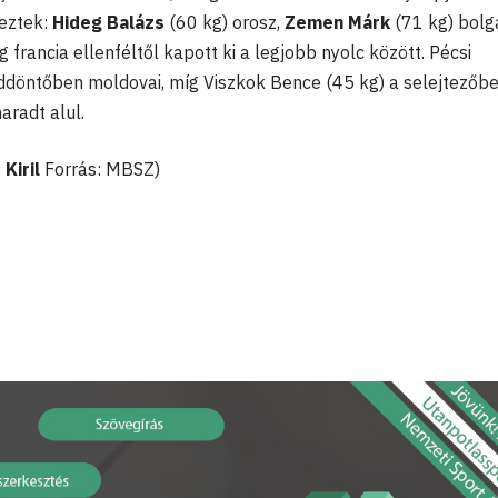
eztek:
Hideg Balázs
(60 kg) orosz,
Zemen Márk
(71 kg) bolgá
 francia ellenféltől kapott ki a legjobb nyolc között. Pécsi
ddöntőben moldovai, míg Viszkok Bence (45 kg) a selejtezőb
radt alul.
Kiril
Forrás: MBSZ)