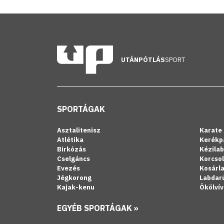
UTÁNPÓTLÁS
SPORT
SPORTÁGAK
Asztalitenisz
Karate
Atlétika
Kerékp
Birkózás
Kézila
Cselgáncs
Korcso
Evezés
Kosárl
Jégkorong
Labdar
Kajak-kenu
Ökölvív
EGYÉB SPORTÁGAK »