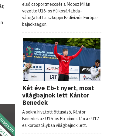
első csoportmeccsét a Moosz Milán
r,
vezette U16-os fiú kosárlabda-
válogatott a szkopjei B-dívíziós Európa-
en
bajnokságon.
Két éve Eb-t nyert, most
világbajnok lett Kántor
Benedek
A sokra hivatott öttusázó, Kántor
Benedek az U15-ös Eb-címe után az U17-
es korosztályban világbajnok lett.