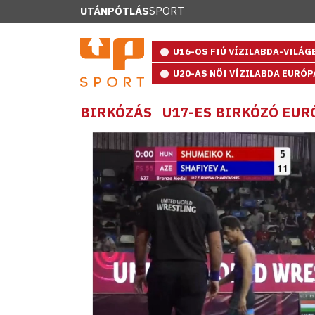
UTÁNPÓTLÁS
SPORT
U16-OS FIÚ VÍZILABDA-VILÁ
U20-AS NŐI VÍZILABDA EURÓ
BIRKÓZÁS
U17-ES BIRKÓZÓ EU