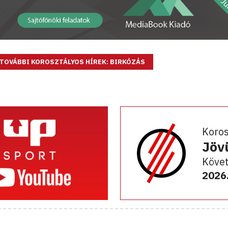
TOVÁBBI KOROSZTÁLYOS HÍREK: BIRKÓZÁS
Koro
Jöv
Követ
2026.