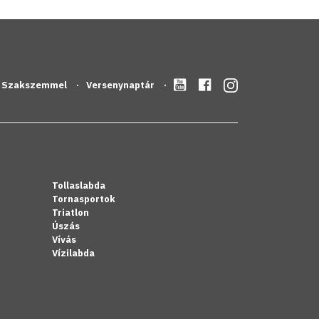
Szakszemmel
Versenynaptár
Tollaslabda
Tornasportok
Triatlon
Úszás
Vívás
Vízilabda