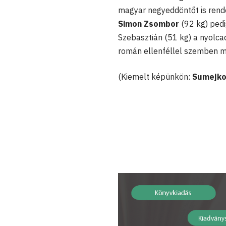
magyar negyeddöntőt is rend
Simon Zsombor
(92 kg) pedig
Szebasztián (51 kg) a nyolca
román ellenféllel szemben ma
(Kiemelt képünkön:
Sumejko 