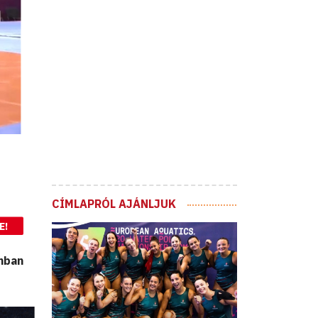
CÍMLAPRÓL AJÁNLJUK
E!
onban