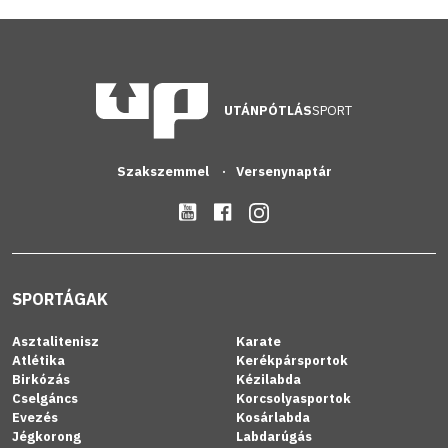
UTÁNPÓTLÁS
SPORT
Szakszemmel
Versenynaptár
SPORTÁGAK
Asztalitenisz
Karate
Atlétika
Kerékpársportok
Birkózás
Kézilabda
Cselgáncs
Korcsolyasportok
Evezés
Kosárlabda
Jégkorong
Labdarúgás