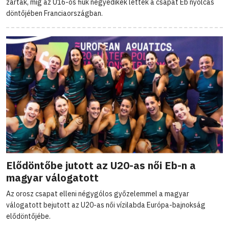
zártak, míg az U16-os fiúk negyedikek lettek a csapat Eb nyolcas
döntőjében Franciaországban.
Elődöntőbe jutott az U20-as női Eb-n a
magyar válogatott
Az orosz csapat elleni négygólos győzelemmel a magyar
válogatott bejutott az U20-as női vízilabda Európa-bajnokság
elődöntőjébe.