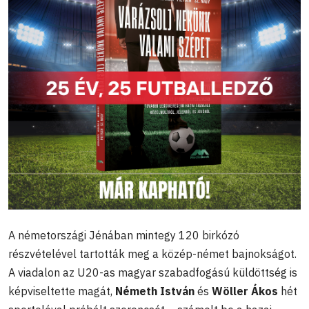
A németországi Jénában mintegy 120 birkózó
részvételével tartották meg a közép-német bajnokságot.
A viadalon az U20-as magyar szabadfogású küldöttség is
képviseltette magát,
Németh István
és
Wöller Ákos
hét