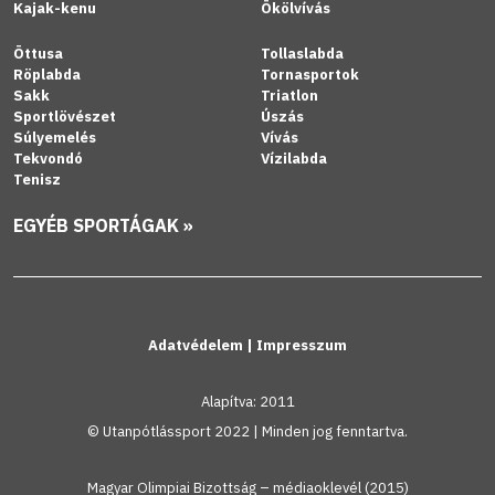
Kajak-kenu
Ökölvívás
Öttusa
Tollaslabda
Röplabda
Tornasportok
Sakk
Triatlon
Sportlövészet
Úszás
Súlyemelés
Vívás
Tekvondó
Vízilabda
Tenisz
EGYÉB SPORTÁGAK »
Adatvédelem
|
Impresszum
Alapítva: 2011
© Utanpótlássport 2022 | Minden jog fenntartva.
Magyar Olimpiai Bizottság – médiaoklevél (2015)