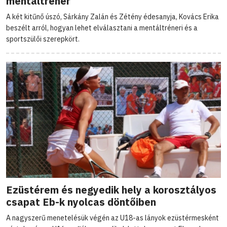
mentáltréner
A két kitűnő úszó, Sárkány Zalán és Zétény édesanyja, Kovács Erika
beszélt arról, hogyan lehet elválasztani a mentáltréneri és a
sportszülői szerepkört.
Ezüstérem és negyedik hely a korosztályos
csapat Eb-k nyolcas döntőiben
A nagyszerű menetelésük végén az U18-as lányok ezüstérmesként