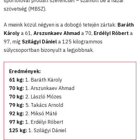
sportolóval próbált szerencsét – számolt be a hazai
szövetség (MBSZ).
A mieink közül négyen is a dobogó tetején zártak:
Baráth
Károly
a 61,
Arszunkaev Ahmad
a 70,
Erdélyi Róbert
a
97, míg
Szilágyi Dániel
a 125 kilogrammos
súlycsoportban bizonyult a legjobbnak.
Eredmények:
61 kg:
1. Baráth Károly
70 kg:
1. Arszunkaev Ahmad
70 kg:
2. László Mózes
79 kg:
5. Takács Arnold
92 kg:
2. Miksó Máté
97 kg:
1. Erdélyi Róbert
125 kg:
1. Szilágyi Dániel