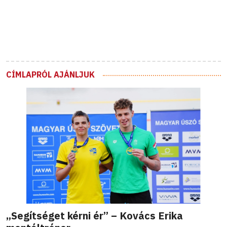
CÍMLAPRÓL AJÁNLJUK
„Segítséget kérni ér” – Kovács Erika