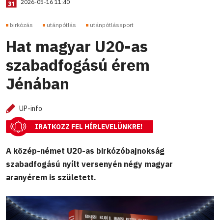
2026-05-16 11:40
birkózás
utánpótlás
utánpótlássport
Hat magyar U20-as
szabadfogású érem
Jénában
UP-info
IRATKOZZ FEL HÍRLEVELÜNKRE!
A közép-német U20-as birkózóbajnokság
szabadfogású nyílt versenyén négy magyar
aranyérem is született.