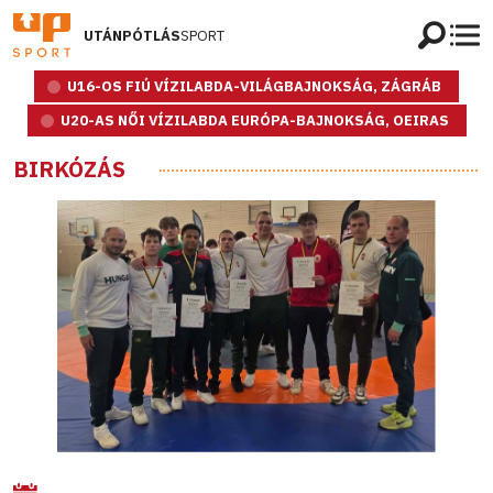
UTÁNPÓTLÁS
SPORT
U16-OS FIÚ VÍZILABDA-VILÁGBAJNOKSÁG, ZÁGRÁB
U20-AS NŐI VÍZILABDA EURÓPA-BAJNOKSÁG, OEIRAS
BIRKÓZÁS