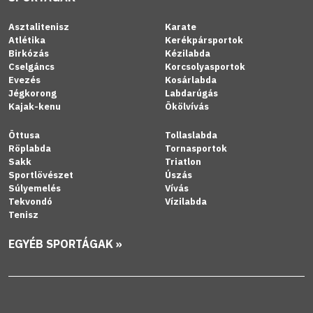
Asztalitenisz
Karate
Atlétika
Kerékpársportok
Birkózás
Kézilabda
Cselgáncs
Korcsolyasportok
Evezés
Kosárlabda
Jégkorong
Labdarúgás
Kajak-kenu
Ökölvívás
Öttusa
Tollaslabda
Röplabda
Tornasportok
Sakk
Triatlon
Sportlövészet
Úszás
Súlyemelés
Vívás
Tekvondó
Vízilabda
Tenisz
EGYÉB SPORTÁGAK »