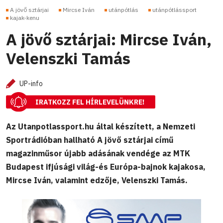
A jövő sztárjai
Mircse Iván
utánpótlás
utánpótlássport
kajak-kenu
A jövő sztárjai: Mircse Iván,
Velenszki Tamás
UP-info
IRATKOZZ FEL HÍRLEVELÜNKRE!
Az Utanpotlassport.hu által készített, a Nemzeti
Sportrádióban hallható A jövő sztárjai című
magazinműsor újabb adásának vendége az MTK
Budapest ifjúsági világ-és Európa-bajnok kajakosa,
Mircse Iván, valamint edzője, Velenszki Tamás.