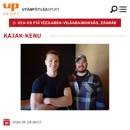
UTÁNPÓTLÁS
SPORT
U16-OS FIÚ VÍZILABDA-VILÁGBAJNOKSÁG, ZÁGRÁB
KAJAK-KENU
2026-05-18 08:57