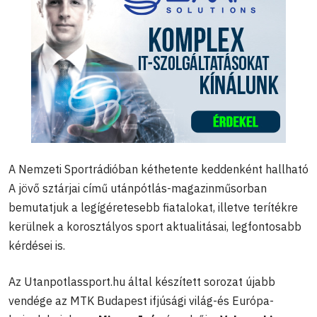
A Nemzeti Sportrádióban kéthetente keddenként hallható
A jövő sztárjai című utánpótlás-magazinműsorban
bemutatjuk a legígéretesebb fiatalokat, illetve terítékre
kerülnek a korosztályos sport aktualitásai, legfontosabb
kérdései is.
Az Utanpotlassport.hu által készített sorozat újabb
vendége az MTK Budapest ifjúsági világ-és Európa-