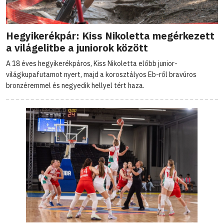
Hegyikerékpár: Kiss Nikoletta megérkezett
a világelitbe a juniorok között
A 18 éves hegyikerékpáros, Kiss Nikoletta előbb junior-
világkupafutamot nyert, majd a korosztályos Eb-ről bravúros
bronzéremmel és negyedik hellyel tért haza.