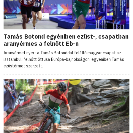
Tamás Botond egyéniben ezüst-, csapatban
aranyérmes a felnőtt Eb-n
Aranyérmet nyert a Tamás Botonddal felálló magyar csapat az
isztambuli felnőtt öttusa Európa-bajnokságon; egyéniben Tamás
ezüstérmet szerzett.