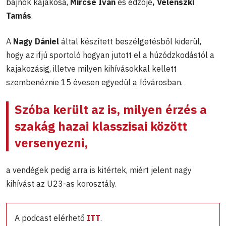
bajnok kajakosa,
Mircse Iván
és edzője
, Velenszki
Tamás
.
A
Nagy Dániel
által készített beszélgetésből kiderül,
hogy az ifjú sportoló hogyan jutott el a húzódzkodástól a
kajakozásig, illetve milyen kihívásokkal kellett
szembenéznie 15 évesen egyedül a fővárosban.
Szóba került az is, milyen érzés a
szakág hazai klasszisai között
versenyezni,
a vendégek pedig arra is kitértek, miért jelent nagy
kihívást az U23-as korosztály.
A podcast elérhető
ITT
.