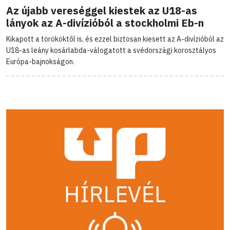
Az újabb vereséggel kiestek az U18-as
lányok az A-divízióból a stockholmi Eb-n
Kikapott a törököktől is, és ezzel biztosan kiesett az A-divízióból az
U18-as leány kosárlabda-válogatott a svédországi korosztályos
Európa-bajnokságon.