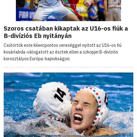
Szoros csatában kikaptak az U16-os fiúk a
B-divíziós Eb nyitányán
Csütörtök este kilencpontos vereséggel nyitott az U16-os fiú
kosárlabda-válogatott az észtek ellen a szkopjei B-divíziós
korosztályos Európa-bajnokságon.