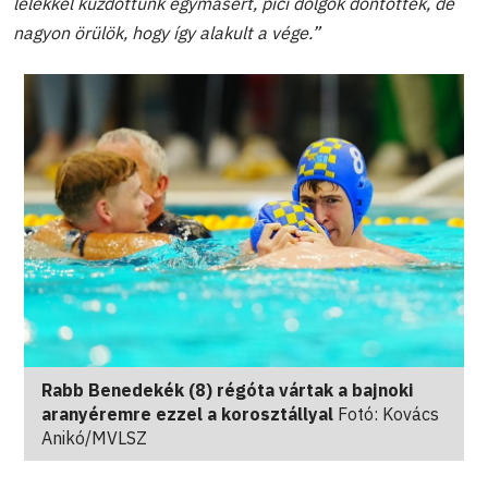
lélekkel küzdöttünk egymásért, pici dolgok döntöttek, de
nagyon örülök, hogy így alakult a vége.”
Rabb Benedekék (8) régóta vártak a bajnoki
aranyéremre ezzel a korosztállyal
Fotó: Kovács
Anikó/MVLSZ