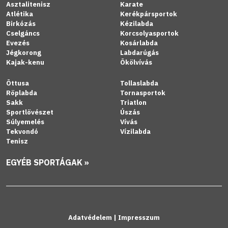
Asztalitenisz
Karate
Atlétika
Kerékpársportok
Birkózás
Kézilabda
Cselgáncs
Korcsolyasportok
Evezés
Kosárlabda
Jégkorong
Labdarúgás
Kajak-kenu
Ökölvívás
Öttusa
Tollaslabda
Röplabda
Tornasportok
Sakk
Triatlon
Sportlövészet
Úszás
Súlyemelés
Vívás
Tekvondó
Vízilabda
Tenisz
EGYÉB SPORTÁGAK »
Adatvédelem
|
Impresszum