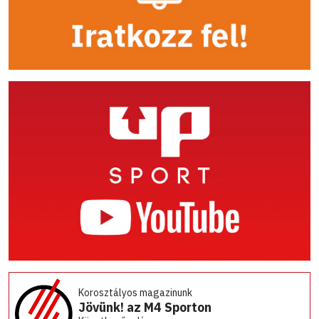
Korosztályos magazinunk
Jövünk! az M4 Sporton