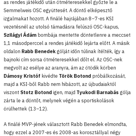
as rendes játékidő után ötméteresekkel győzte le a
Semmelweis OSC együttesét. A döntő elképesztő
izgalmakat hozott. A finálé hajrájában 8–7-es KSI
vezetésnél az utolsó támadásra felúszó OSC-kapus,
Szilágyi Ádám
bombája mentette döntetlenre a meccset
1,1 másodperccel a rendes játékidő lejárta előtt. A másik
oldalon
Rabb Benedek
gólját időn túlinak ítélték, így a
bajnoki cím sorsa ötméteresekkel dőlt el. Az OSC-nek
megvolt az esélye az aranyra, ám az ötödik körben
Dámosy Kristóf
kivédte
Török Botond
próbálkozását,
majd a KSI-ből Rabb nem hibázott, az újbudaiaktól
viszont
Stotz Botond
igen, majd
Tyukodi Barnabás
gólja
zárta le a döntőt, melynek végén a sportiskolások
örülhettek (13–12).
A finálé MVP-jének választott Rabb Benedek elmondta,
hogy ezzel a 2007-es és 2008-as korosztállyal négy