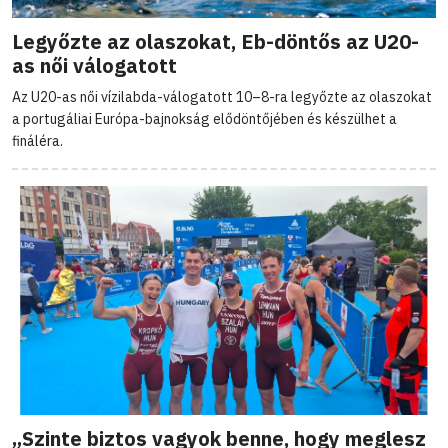
Legyőzte az olaszokat, Eb-döntős az U20-
as női válogatott
Az U20-as női vízilabda-válogatott 10–8-ra legyőzte az olaszokat
a portugáliai Európa-bajnokság elődöntőjében és készülhet a
fináléra.
„Szinte biztos vagyok benne, hogy meglesz