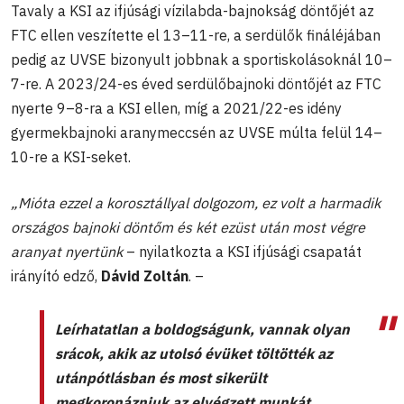
Tavaly a KSI az ifjúsági vízilabda-bajnokság döntőjét az
FTC ellen veszítette el 13–11-re, a serdülők fináléjában
pedig az UVSE bizonyult jobbnak a sportiskolásoknál 10–
7-re. A 2023/24-es éved serdülőbajnoki döntőjét az FTC
nyerte 9–8-ra a KSI ellen, míg a 2021/22-es idény
gyermekbajnoki aranymeccsén az UVSE múlta felül 14–
10-re a KSI-seket.
„Mióta ezzel a korosztállyal dolgozom, ez volt a harmadik
országos bajnoki döntőm és két ezüst után most végre
aranyat nyertünk
– nyilatkozta a KSI ifjúsági csapatát
irányító edző,
Dávid Zoltán
. –
Leírhatatlan a boldogságunk, vannak olyan
srácok, akik az utolsó évüket töltötték az
utánpótlásban és most sikerült
megkoronázniuk az elvégzett munkát,