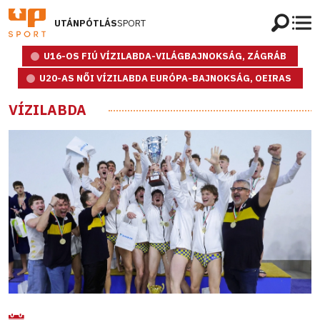
UTÁNPÓTLÁS
SPORT
U16-OS FIÚ VÍZILABDA-VILÁGBAJNOKSÁG, ZÁGRÁB
U20-AS NŐI VÍZILABDA EURÓPA-BAJNOKSÁG, OEIRAS
VÍZILABDA