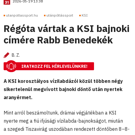
2026-05-19 13:38
utanpotlassport.hu
utánpótlássport
KSI
Régóta vártak a KSI bajnoki
címére Rabb Benedekék
B. Z.
IRATKOZZ FEL HÍRLEVELÜNKRE!
A KSI korosztályos vízilabdázói közül többen négy
sikertelenül megvívott bajnoki döntő után nyertek
aranyérmet.
Mint arról beszámoltunk, drámai végjátékban a KSI
nyerte meg a fiú ifjúsági vízilabda-bajnokságot, miután
a szegedi Tiszavirág uszodában rendezett döntőben 8–8-