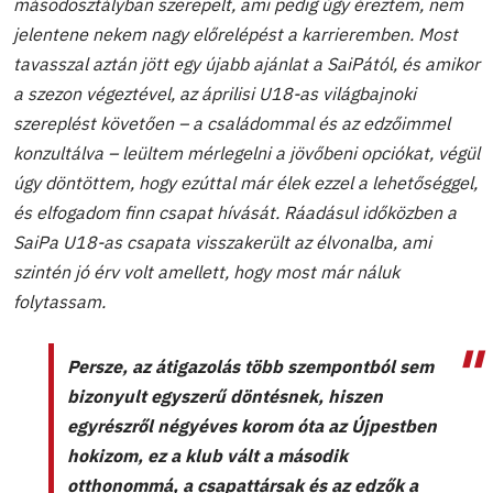
másodosztályban szerepelt, ami pedig úgy éreztem, nem
jelentene nekem nagy előrelépést a karrieremben. Most
tavasszal aztán jött egy újabb ajánlat a SaiPától, és amikor
a szezon végeztével, az áprilisi U18-as világbajnoki
szereplést követően – a családommal és az edzőimmel
konzultálva – leültem mérlegelni a jövőbeni opciókat, végül
úgy döntöttem, hogy ezúttal már élek ezzel a lehetőséggel,
és elfogadom finn csapat hívását. Ráadásul időközben a
SaiPa U18-as csapata visszakerült az élvonalba, ami
szintén jó érv volt amellett, hogy most már náluk
folytassam.
Persze, az átigazolás több szempontból sem
bizonyult egyszerű döntésnek, hiszen
egyrészről négyéves korom óta az Újpestben
hokizom, ez a klub vált a második
otthonommá, a csapattársak és az edzők a