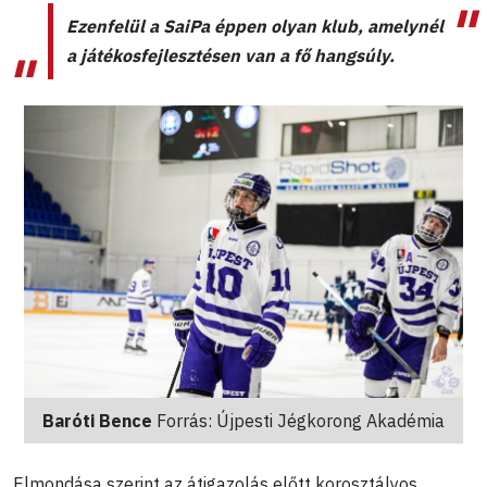
Ezenfelül a SaiPa éppen olyan klub, amelynél
a játékosfejlesztésen van a fő hangsúly.
Baróti Bence
Forrás: Újpesti Jégkorong Akadémia
Elmondása szerint az átigazolás előtt korosztályos