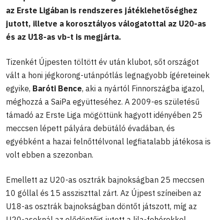
az Erste Ligában is rendszeres játéklehetőséghez
jutott, illetve a korosztályos válogatottal az U20-as
és az U18-as vb-t is megjárta.
Tizenkét Újpesten töltött év után klubot, sőt országot
vált a honi jégkorong-utánpótlás legnagyobb ígéreteinek
egyike,
Baróti Bence
, aki a nyártól Finnországba igazol,
méghozzá a SaiPa együtteséhez. A 2009-es születésű
támadó az Erste Liga mögöttünk hagyott idényében 25
meccsen lépett pályára debütáló évadában, és
egyébként a hazai felnőttélvonal legfiatalabb játékosa is
volt ebben a szezonban.
Emellett az U20-as osztrák bajnokságban 25 meccsen
10 góllal és 15 assziszttal zárt. Az Újpest színeiben az
U18-as osztrák bajnokságban döntőt játszott, míg az
U20-asoknál az elődöntőig jutott a lila-fehérekkel.