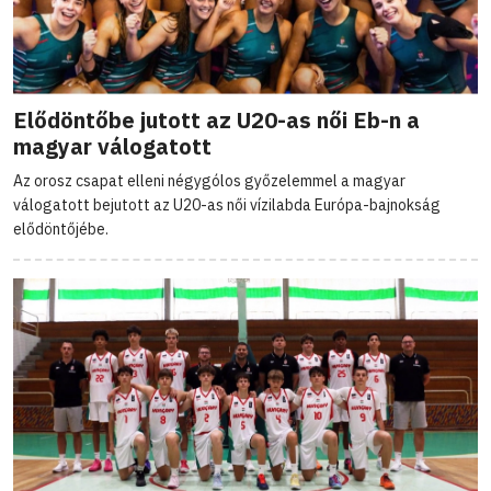
Elődöntőbe jutott az U20-as női Eb-n a
magyar válogatott
Az orosz csapat elleni négygólos győzelemmel a magyar
válogatott bejutott az U20-as női vízilabda Európa-bajnokság
elődöntőjébe.