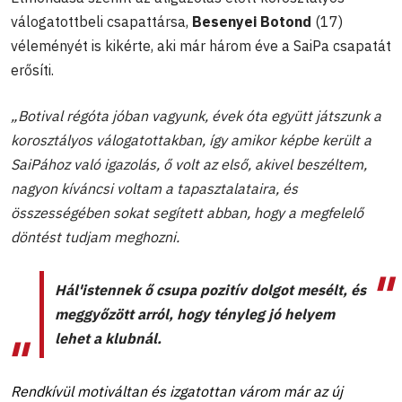
válogatottbeli csapattársa,
Besenyei Botond
(17)
véleményét is kikérte, aki már három éve a SaiPa csapatát
erősíti.
„Botival régóta jóban vagyunk, évek óta együtt játszunk a
korosztályos válogatottakban, így amikor képbe került a
SaiPához való igazolás, ő volt az első, akivel beszéltem,
nagyon kíváncsi voltam a tapasztalataira, és
összességében sokat segített abban, hogy a megfelelő
döntést tudjam meghozni.
Hál'istennek ő csupa pozitív dolgot mesélt, és
meggyőzött arról, hogy tényleg jó helyem
lehet a klubnál.
Rendkívül motiváltan és izgatottan várom már az új