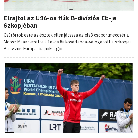
Elrajtol az U16-os fiúk B-divíziós Eb-je
Szkopjéban
Csütörtök este az észtek ellen játssza az első csoportmeccsét a
Moosz Milán vezette U16-os fiú kosárlabda-válogatott a szkopjei
B-dívíziós Európa-bajnokságon.