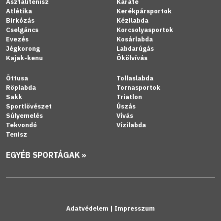
Asztalitenisz
Karate
Atlétika
Kerékpársportok
Birkózás
Kézilabda
Cselgáncs
Korcsolyasportok
Evezés
Kosárlabda
Jégkorong
Labdarúgás
Kajak-kenu
Ökölvívás
Öttusa
Tollaslabda
Röplabda
Tornasportok
Sakk
Triatlon
Sportlövészet
Úszás
Súlyemelés
Vívás
Tekvondó
Vízilabda
Tenisz
EGYÉB SPORTÁGAK »
Adatvédelem
|
Impresszum