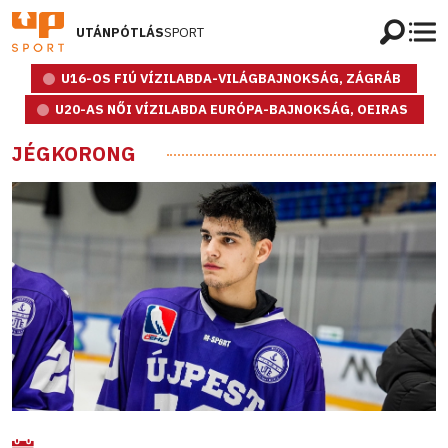
UTÁNPÓTLÁS
SPORT
U16-OS FIÚ VÍZILABDA-VILÁGBAJNOKSÁG, ZÁGRÁB
U20-AS NŐI VÍZILABDA EURÓPA-BAJNOKSÁG, OEIRAS
JÉGKORONG