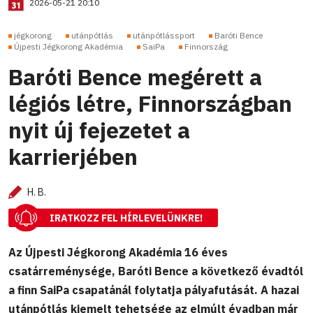
2026-05-21 20:10
jégkorong
utánpótlás
utánpótlássport
Baróti Bence
Újpesti Jégkorong Akadémia
SaiPa
Finnország
Baróti Bence megérett a
légiós létre, Finnországban
nyit új fejezetet a
karrierjében
H. B.
IRATKOZZ FEL HÍRLEVELÜNKRE!
Az Újpesti Jégkorong Akadémia 16 éves
csatárreménysége, Baróti Bence a következő évadtól
a finn SaiPa csapatánál folytatja pályafutását. A hazai
utánpótlás kiemelt tehetsége az elmúlt évadban már