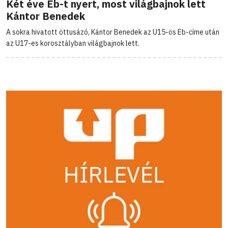
Két éve Eb-t nyert, most világbajnok lett
Kántor Benedek
A sokra hivatott öttusázó, Kántor Benedek az U15-ös Eb-címe után
az U17-es korosztályban világbajnok lett.