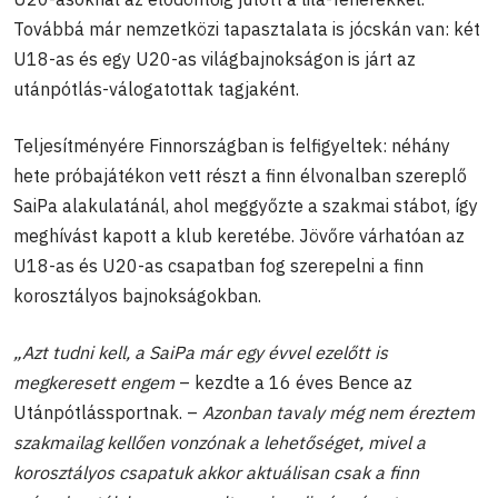
Továbbá már nemzetközi tapasztalata is jócskán van: két
U18-as és egy U20-as világbajnokságon is járt az
utánpótlás-válogatottak tagjaként.
Teljesítményére Finnországban is felfigyeltek: néhány
hete próbajátékon vett részt a finn élvonalban szereplő
SaiPa alakulatánál, ahol meggyőzte a szakmai stábot, így
meghívást kapott a klub keretébe. Jövőre várhatóan az
U18-as és U20-as csapatban fog szerepelni a finn
korosztályos bajnokságokban.
„Azt tudni kell, a SaiPa már egy évvel ezelőtt is
megkeresett engem
– kezdte a 16 éves Bence az
Utánpótlássportnak. –
Azonban tavaly még nem éreztem
szakmailag kellően vonzónak a lehetőséget, mivel a
korosztályos csapatuk akkor aktuálisan csak a finn