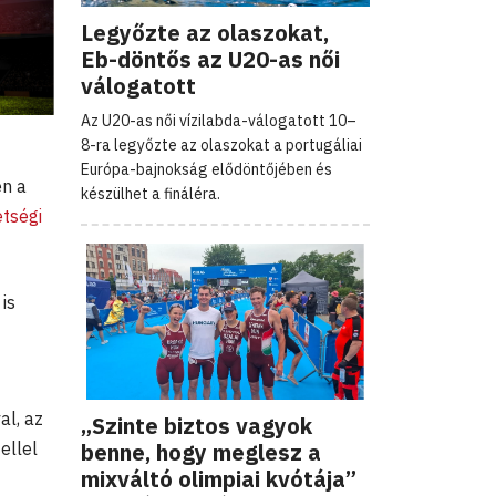
Legyőzte az olaszokat,
Eb-döntős az U20-as női
válogatott
Az U20-as női vízilabda-válogatott 10–
8-ra legyőzte az olaszokat a portugáliai
Európa-bajnokság elődöntőjében és
en a
készülhet a fináléra.
etségi
is
al, az
„Szinte biztos vagyok
benne, hogy meglesz a
ellel
mixváltó olimpiai kvótája”