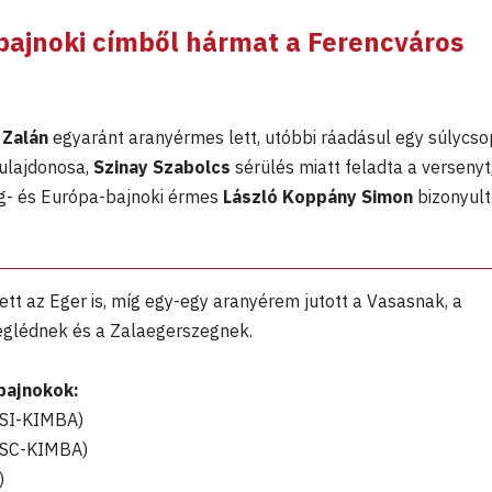
 bajnoki címből hármat a Ferencváros
Zalán
egyaránt aranyérmes lett, utóbbi ráadásul egy súlycso
tulajdonosa,
Szinay Szabolcs
sérülés miatt feladta a versenyt
g- és Európa-bajnoki érmes
László Koppány Simon
bizonyult
ett az Eger is, míg egy-egy aranyérem jutott a Vasasnak, a
eglédnek és a Zalaegerszegnek.
bajnokok:
VSI-KIMBA)
 SC-KIMBA)
)