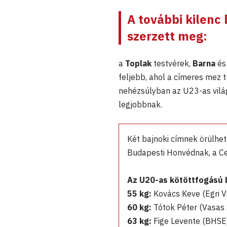
A további kilenc
szerzett meg:
a
Toplak
testvérek,
Barna
és
feljebb, ahol a címeres mez 
nehézsúlyban az U23-as vilá
legjobbnak.
Két bajnoki címnek örülhet
Budapesti Honvédnak, a C
Az U20-as kötöttfogású 
55 kg:
Kovács Keve (Egri 
60 kg:
Tótok Péter (Vasas
63 kg:
Fige Levente (BHSE