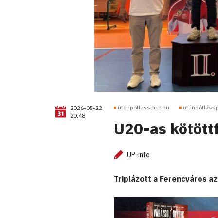
utanpotlassport.hu
utánpótlássp
2026-05-22
20:48
U20-as kötött
UP-info
Triplázott a Ferencváros a