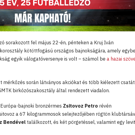
zó sorakozott fel május 22-én, pénteken a Kruj Iván
korosztály kötöttfogású országos bajnokságára, amely egyb
okság egyik válogatóversenye is volt – számol be
a hazai szöv
t mérkőzés során látványos akciókat és több kiélezett csatát 
SMTK birkózószakosztály által rendezett viadalon.
s Európa-bajnoki bronzérmes
Zsitovoz Petro
révén
itovoz a 67 kilogrammosok selejtezőjében rögtön klubtársáv
z Bendével
találkozott, és két pörgetéssel, valamint egy levit