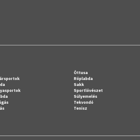
Öttusa
ársportok
Röplabda
bda
Sakk
lyasportok
Sportlövészet
abda
Súlyemelés
úgás
Tekvondó
ás
Tenisz