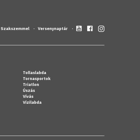
Szakszemmel
Versenynaptár
Tollaslabda
Tornasportok
Triatlon
Úszás
Vívás
Vízilabda