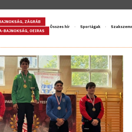
GBAJNOKSÁG, ZÁGRÁB
Összes hír
Sportágak
Szakszem
PA-BAJNOKSÁG, OEIRAS