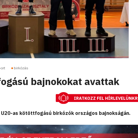
ort
birkózás
fogású bajnokokat avattak
IRATKOZZ FEL HÍRLEVELÜNKR
z U20-as kötöttfogású birkózók országos bajnokságán.