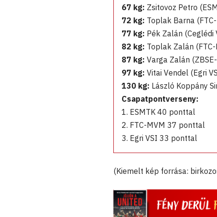
67 kg:
Zsitovoz Petro (E
72 kg:
Toplak Barna (FT
77 kg:
Pék Zalán (Ceglédi
82 kg:
Toplak Zalán (FT
87 kg:
Varga Zalán (ZBSE
97 kg:
Vitai Vendel (Egri 
130 kg:
László Koppány 
Csapatpontverseny:
1. ESMTK 40 ponttal
2. FTC-MVM 37 ponttal
3. Egri VSI 33 ponttal
(Kiemelt kép forrása: birkozo