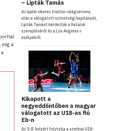
– Lipták Tamás
Az újabb sikeres triatlon-világverseny
után a válogatott szövetségi kapitányát,
Lipták Tamást kérdeztük a fiatalok
szerepléséről és a Los Angeles-i
porttal
esélyekről.
, míg a
 a
Kikapott a
negyeddöntőben a magyar
válogatott az U18-as fiú
Eb-n
Az 5-8. helyért folytatja a szerbiai U18-