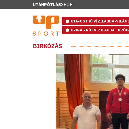
UTÁNPÓTLÁS
SPORT
U16-OS FIÚ VÍZILABDA-VILÁ
U20-AS NŐI VÍZILABDA EURÓ
BIRKÓZÁS