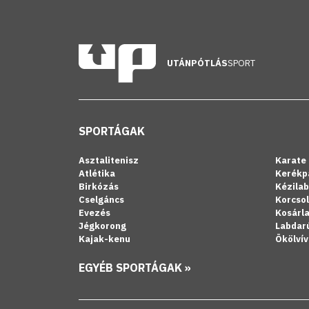
UTÁNPÓTLÁS
SPORT
SPORTÁGAK
Asztalitenisz
Karate
Atlétika
Kerékp
Birkózás
Kézila
Cselgáncs
Korcso
Evezés
Kosárl
Jégkorong
Labdar
Kajak-kenu
Ökölvív
EGYÉB SPORTÁGAK »