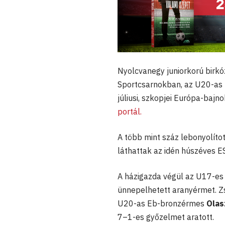
Nyolcvanegy juniorkorú birkó
Sportcsarnokban, az U20-as 
júliusi, szkopjei Európa-bajn
portál.
A több mint száz lebonyolítot
láthattak az idén húszéves E
A házigazda végül az U17-e
ünnepelhetett aranyérmet. Zs
U20-as Eb-bronzérmes
Olas
7–1-es győzelmet aratott.