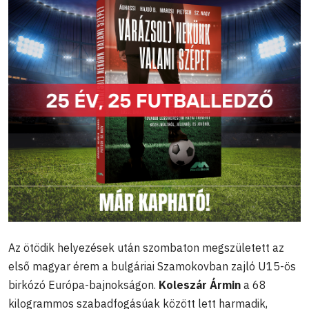
Az ötödik helyezések után szombaton megszületett az
első magyar érem a bulgáriai Szamokovban zajló U15-ös
birkózó Európa-bajnokságon.
Koleszár Ármin
a 68
kilogrammos szabadfogásúak között lett harmadik,