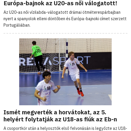
Európa-bajnok az U20-as női válogatott!
Az U20-as női vízilabda-válogatott drámai ötméterespárbajban
nyert a spanyolok elleni döntőben és Európa-bajnoki címet szerzett
Portugáliában.
Ismét megverték a horvátokat, az 5.
helyért folytatják az U18-as fiúk az Eb-n
A csoportkör után a helyosztók első felvonásán is legyőzte az U18-