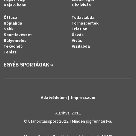
Kajak-kenu
Ökölvívás
Öttusa
Tollaslabda
Röplabda
Tornasportok
Sakk
Triatlon
Sportlövészet
Úszás
Súlyemelés
Vívás
Tekvondó
Vízilabda
Tenisz
EGYÉB SPORTÁGAK »
Adatvédelem
|
Impresszum
Alapítva: 2011
© Utanpótlássport 2022 | Minden jog fenntartva.