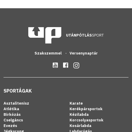
UTÁNPÓTLÁS
SPORT
Szakszemmel
Versenynaptár
SPORTÁGAK
Asztalitenisz
Karate
Atlétika
Kerékpársportok
Birkózás
Kézilabda
Cselgáncs
Korcsolyasportok
Evezés
Kosárlabda
Jégkorong
Labdarúgás