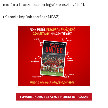
miután a bronzmeccsen legyőzte észt riválisát.
(Kiemelt képünk forrása: MBSZ)
TOVÁBBI KOROSZTÁLYOS HÍREK: BIRKÓZÁS