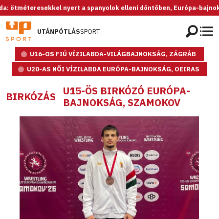
éteresekkel nyert a spanyolok elleni döntőben, Európa-bajnok az U20-
UTÁNPÓTLÁS
SPORT
U16-OS FIÚ VÍZILABDA-VILÁGBAJNOKSÁG, ZÁGRÁB
U20-AS NŐI VÍZILABDA EURÓPA-BAJNOKSÁG, OEIRAS
U15-ÖS BIRKÓZÓ EURÓPA-
BIRKÓZÁS
BAJNOKSÁG, SZAMOKOV