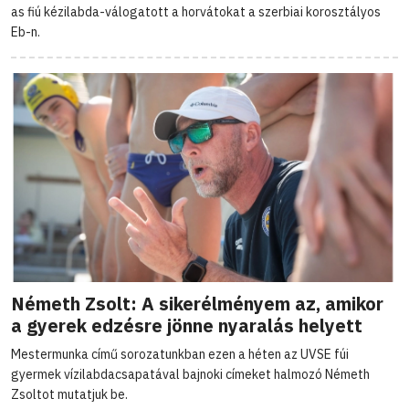
as fiú kézilabda-válogatott a horvátokat a szerbiai korosztályos
Eb-n.
Németh Zsolt: A sikerélményem az, amikor
a gyerek edzésre jönne nyaralás helyett
Mestermunka című sorozatunkban ezen a héten az UVSE fúi
gyermek vízilabdacsapatával bajnoki címeket halmozó Németh
Zsoltot mutatjuk be.