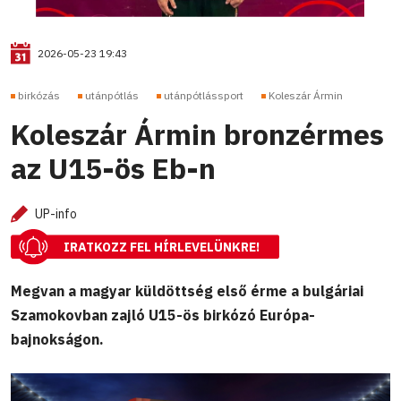
2026-05-23 19:43
birkózás
utánpótlás
utánpótlássport
Koleszár Ármin
Koleszár Ármin bronzérmes
az U15-ös Eb-n
UP-info
IRATKOZZ FEL HÍRLEVELÜNKRE!
Megvan a magyar küldöttség első érme a bulgáriai
Szamokovban zajló U15-ös birkózó Európa-
bajnokságon.