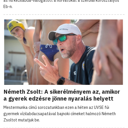
as fiú kézilabda-válogatott a horvátokat a szerbiai korosztályos
Eb-n.
Németh Zsolt: A sikerélményem az, amikor
a gyerek edzésre jönne nyaralás helyett
Mestermunka című sorozatunkban ezen a héten az UVSE fúi
gyermek vízilabdacsapatával bajnoki címeket halmozó Németh
Zsoltot mutatjuk be.