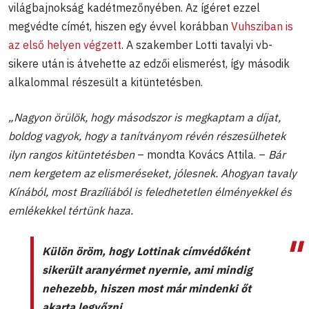
világbajnokság kadétmezőnyében. Az ígéret ezzel
megvédte címét, hiszen egy évvel korábban
Vuhsziban is
az első helyen végzett
. A szakember Lotti tavalyi vb-
sikere után is átvehette az edzői elismerést, így második
alkalommal részesült a kitüntetésben.
„Nagyon örülök, hogy másodszor is megkaptam a díjat,
boldog vagyok, hogy a tanítványom révén részesülhetek
ilyn rangos kitüntetésben
– mondta Kovács Attila. –
Bár
nem kergetem az elismeréseket, jólesnek. Ahogyan tavaly
Kínából, most Brazíliából is feledhetetlen élményekkel és
emlékekkel tértünk haza.
Külön öröm, hogy Lottinak címvédőként
sikerült aranyérmet nyernie, ami mindig
nehezebb, hiszen most már mindenki őt
akarta legyőzni.