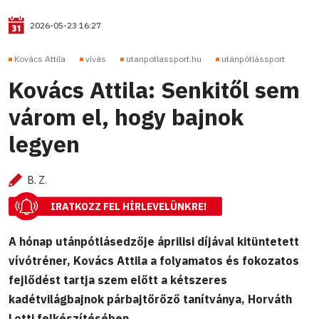
2026-05-23 16:27
Kovács Attila
vívás
utanpotlassport.hu
utánpótlássport
Kovács Attila: Senkitől sem
várom el, hogy bajnok
legyen
B. Z.
IRATKOZZ FEL HÍRLEVELÜNKRE!
A hónap utánpótlásedzője áprilisi díjával kitüntetett
vívótréner, Kovács Attila a folyamatos és fokozatos
fejlődést tartja szem előtt a kétszeres
kadétvilágbajnok párbajtőrőző tanítványa, Horváth
Lotti felkészítésében.