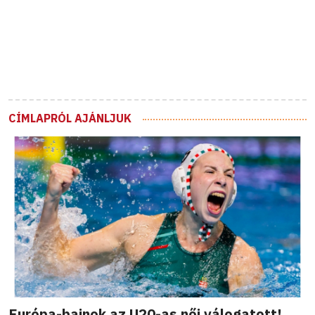
CÍMLAPRÓL AJÁNLJUK
Európa-bajnok az U20-as női válogatott!