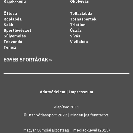
Kajak-kenu
Ökölvívás
Öttusa
Tollaslabda
Röplabda
Tornasportok
Sakk
Triatlon
Sportlövészet
Úszás
Súlyemelés
Vívás
Tekvondó
Vízilabda
Tenisz
EGYÉB SPORTÁGAK »
Adatvédelem
|
Impresszum
Alapítva: 2011
© Utanpótlássport 2022 | Minden jog fenntartva.
Magyar Olimpiai Bizottság – médiaoklevél (2015)