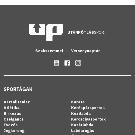
UTÁNPÓTLÁS
SPORT
Szakszemmel
Versenynaptár
SPORTÁGAK
Asztalitenisz
Karate
Atlétika
Kerékpársportok
Birkózás
Kézilabda
Cselgáncs
Korcsolyasportok
Evezés
Kosárlabda
Jégkorong
Labdarúgás