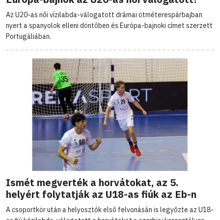
Az U20-as női vízilabda-válogatott drámai ötméterespárbajban
nyert a spanyolok elleni döntőben és Európa-bajnoki címet szerzett
Portugáliában.
Ismét megverték a horvátokat, az 5.
helyért folytatják az U18-as fiúk az Eb-n
A csoportkör után a helyosztók első felvonásán is legyőzte az U18-