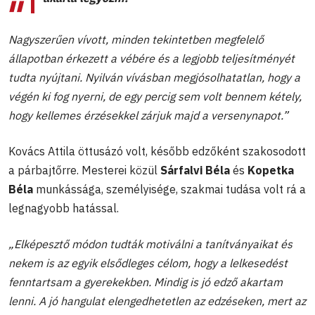
Nagyszerűen vívott, minden tekintetben megfelelő
állapotban érkezett a vébére és a legjobb teljesítményét
tudta nyújtani. Nyilván vívásban megjósolhatatlan, hogy a
végén ki fog nyerni, de egy percig sem volt bennem kétely,
hogy kellemes érzésekkel zárjuk majd a versenynapot.”
Kovács Attila öttusázó volt, később edzőként szakosodott
a párbajtőrre. Mesterei közül
Sárfalvi Béla
és
Kopetka
Béla
munkássága, személyisége, szakmai tudása volt rá a
legnagyobb hatással.
„Elképesztő módon tudták motiválni a tanítványaikat és
nekem is az egyik elsődleges célom, hogy a lelkesedést
fenntartsam a gyerekekben. Mindig is jó edző akartam
lenni. A jó hangulat elengedhetetlen az edzéseken, mert az