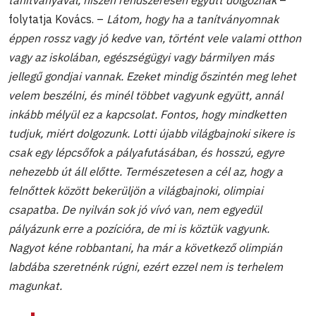
tanítványával, hiszen rendszeresen együtt dolgoznak
–
folytatja Kovács. –
Látom, hogy ha a tanítványomnak
éppen rossz vagy jó kedve van, történt vele valami otthon
vagy az iskolában, egészségügyi vagy bármilyen más
jellegű gondjai vannak. Ezeket mindig őszintén meg lehet
velem beszélni, és minél többet vagyunk együtt, annál
inkább mélyül ez a kapcsolat. Fontos, hogy mindketten
tudjuk, miért dolgozunk. Lotti újabb világbajnoki sikere is
csak egy lépcsőfok a pályafutásában, és hosszú, egyre
nehezebb út áll előtte. Természetesen a cél az, hogy a
felnőttek között bekerüljön a világbajnoki, olimpiai
csapatba. De nyilván sok jó vívó van, nem egyedül
pályázunk erre a pozícióra, de mi is köztük vagyunk.
Nagyot kéne robbantani, ha már a következő olimpián
labdába szeretnénk rúgni, ezért ezzel nem is terhelem
magunkat.