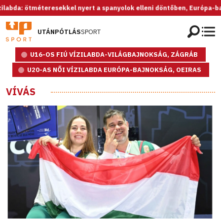
méteresekkel nyert a spanyolok elleni döntőben, Európa-bajnok az U2
UTÁNPÓTLÁS
SPORT
U16-OS FIÚ VÍZILABDA-VILÁGBAJNOKSÁG, ZÁGRÁB
U20-AS NŐI VÍZILABDA EURÓPA-BAJNOKSÁG, OEIRAS
VÍVÁS