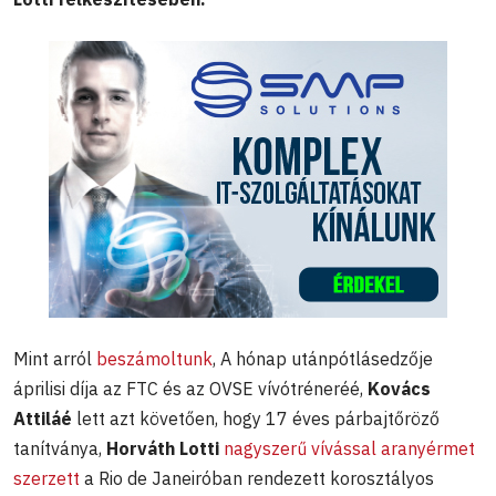
Mint arról
beszámoltunk
, A hónap utánpótlásedzője
áprilisi díja az FTC és az OVSE vívótréneréé,
Kovács
Attiláé
lett azt követően, hogy 17 éves párbajtőröző
tanítványa,
Horváth Lotti
nagyszerű vívással aranyérmet
szerzett
a Rio de Janeiróban rendezett korosztályos