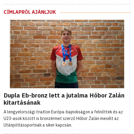
CÍMLAPRÓL AJÁNLJUK
Dupla Eb-bronz lett a jutalma Hóbor Zalán
kitartásának
A lengyelországi triatlon Európa-bajnokságon a felnőttek és az
U23-asok között is bronzérmet szerző Hóbor Zalán mesélt az
Utánpótlássportnak a siker kapcsán.