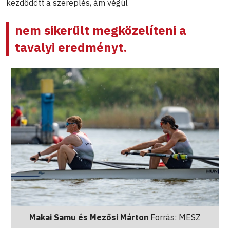
kezdődött a szereplés, ám végül
nem sikerült megközelíteni a
tavalyi eredményt.
Makai Samu és Mezősi Márton
Forrás: MESZ