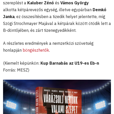
szereplést a
Kaluber Zénó
és
Vámos György
alkotta kétpárevezős egység, illetve egypárban
Demkó
Janka
, ez összesítésben a tizedik helyet jelentette, míg
Szögi Strochmayer Majával a kétpárak között ötödik lett a
B-döntőjében, és zárt tizenegyedikként.
A részletes eredmények a nemzetközi szövetség
honlapján
böngészhetők
.
(Kiemelt képünkön:
Kup Barnabás az U19-es Eb-n
Forrás: MESZ)