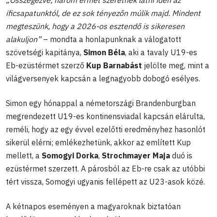
ificsapatunktól, de ez sok tényezőn múlik majd. Mindent
megteszünk, hogy a 2026-os esztendő is sikeresen
alakuljon”
– mondta a honlapunknak a válogatott
szövetségi kapitánya,
Simon Béla
, aki a tavaly U19-es
Eb-ezüstérmet szerző
Kup Barnabást
jelölte meg, mint a
világversenyek kapcsán a legnagyobb dobogó esélyes.
Simon egy hónappal a németországi Brandenburgban
megrendezett U19-es kontinensviadal kapcsán elárulta,
reméli, hogy az egy évvel ezelőtti eredményhez hasonlót
sikerül elérni; emlékezhetünk, akkor az említett Kup
mellett, a
Somogyi Dorka
,
Strochmayer Maja
duó is
ezüstérmet szerzett. A párosból az Eb-re csak az utóbbi
tért vissza, Somogyi ugyanis fellépett az U23-asok közé.
A kétnapos eseményen a magyaroknak biztatóan