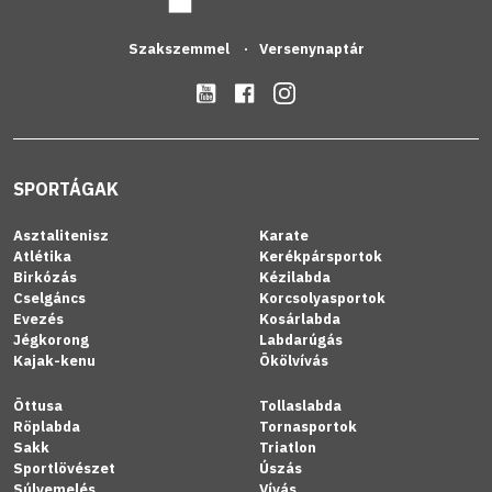
Szakszemmel
Versenynaptár
SPORTÁGAK
Asztalitenisz
Karate
Atlétika
Kerékpársportok
Birkózás
Kézilabda
Cselgáncs
Korcsolyasportok
Evezés
Kosárlabda
Jégkorong
Labdarúgás
Kajak-kenu
Ökölvívás
Öttusa
Tollaslabda
Röplabda
Tornasportok
Sakk
Triatlon
Sportlövészet
Úszás
Súlyemelés
Vívás