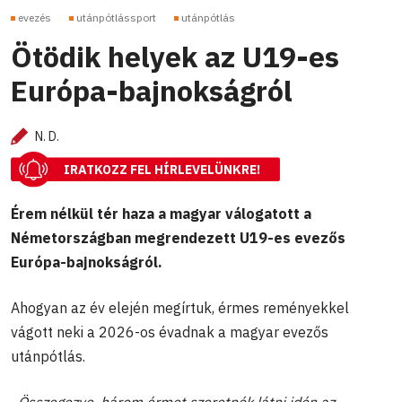
evezés
utánpótlássport
utánpótlás
Ötödik helyek az U19-es
Európa-bajnokságról
N. D.
IRATKOZZ FEL HÍRLEVELÜNKRE!
Érem nélkül tér haza a magyar válogatott a
Németországban megrendezett U19-es evezős
Európa-bajnokságról.
Ahogyan az év elején megírtuk, érmes reményekkel
vágott neki a 2026-os évadnak a magyar evezős
utánpótlás.
„Összegezve, három érmet szeretnék látni idén az