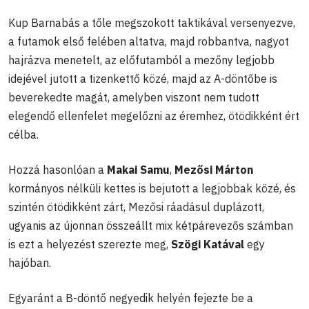
Kup Barnabás a tőle megszokott taktikával versenyezve,
a futamok első felében altatva, majd robbantva, nagyot
hajrázva menetelt, az előfutamból a mezőny legjobb
idejével jutott a tizenkettő közé, majd az A-döntőbe is
beverekedte magát, amelyben viszont nem tudott
elegendő ellenfelet megelőzni az éremhez, ötödikként ért
célba.
Hozzá hasonlóan a
Makai Samu
,
Mezősi Márton
kormányos nélküli kettes is bejutott a legjobbak közé, és
szintén ötödikként zárt, Mezősi ráadásul duplázott,
ugyanis az újonnan összeállt mix kétpárevezős számban
is ezt a helyezést szerezte meg,
Szögi Katával
egy
hajóban.
Egyaránt a B-döntő negyedik helyén fejezte be a