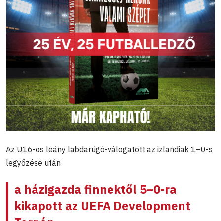
Az U16-os leány labdarúgó-válogatott az izlandiak 1–0-s
legyőzése után
a házigazda finnektől 5–0-ra
kikapott az UEFA Development