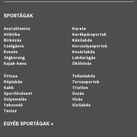
SPORTÁGAK
Asztalitenisz
Karate
Atlétika
Kerékpársportok
Birkózás
Kézilabda
Cselgáncs
Korcsolyasportok
Evezés
Kosárlabda
Jégkorong
Labdarúgás
Kajak-kenu
Ökölvívás
Öttusa
Tollaslabda
Röplabda
Tornasportok
Sakk
Triatlon
Sportlövészet
Úszás
Súlyemelés
Vívás
Tekvondó
Vízilabda
Tenisz
EGYÉB SPORTÁGAK »