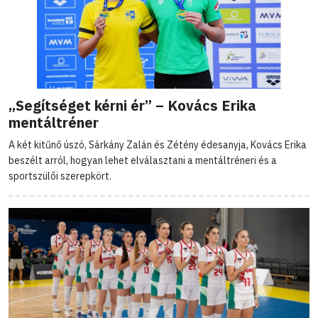
„Segítséget kérni ér” – Kovács Erika
mentáltréner
A két kitűnő úszó, Sárkány Zalán és Zétény édesanyja, Kovács Erika
beszélt arról, hogyan lehet elválasztani a mentáltréneri és a
sportszülői szerepkört.