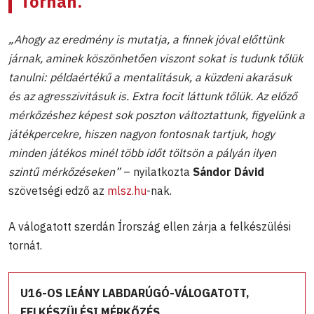
Tornán.
„Ahogy az eredmény is mutatja, a finnek jóval előttünk
járnak, aminek köszönhetően viszont sokat is tudunk tőlük
tanulni: példaértékű a mentalitásuk, a küzdeni akarásuk
és az agresszivitásuk is. Extra focit láttunk tőlük. Az előző
mérkőzéshez képest sok poszton változtattunk, figyelünk a
játékpercekre, hiszen nagyon fontosnak tartjuk, hogy
minden játékos minél több időt töltsön a pályán ilyen
szintű mérkőzéseken”
– nyilatkozta
Sándor Dávid
szövetségi edző az
mlsz.hu
-nak.
A válogatott szerdán Írország ellen zárja a felkészülési
tornát.
U16-OS LEÁNY LABDARÚGÓ-VÁLOGATOTT,
FELKÉSZÜLÉSI MÉRKŐZÉS