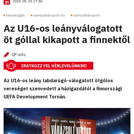
2026-05-25 17:46
labdarúgás
utanpotlassport.hu
utánpótlássport
Az U16-os leányválogatott
öt góllal kikapott a finnektől
UP-info
IRATKOZZ FEL HÍRLEVELÜNKRE!
Az U16-os leány labdarúgó-válogatott ötgólos
vereséget szenvedett a házigazdától a finnországi
UEFA Development Tornán.