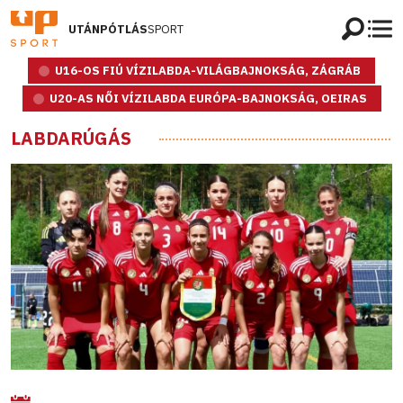
UTÁNPÓTLÁS
SPORT
U16-OS FIÚ VÍZILABDA-VILÁGBAJNOKSÁG, ZÁGRÁB
U20-AS NŐI VÍZILABDA EURÓPA-BAJNOKSÁG, OEIRAS
LABDARÚGÁS