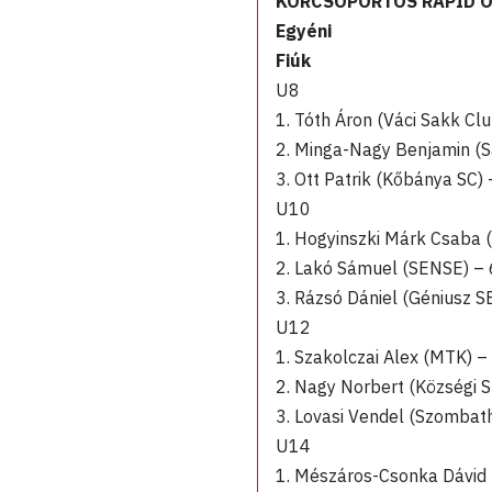
KORCSOPORTOS RAPID 
Egyéni
Fiúk
U8
1. Tóth Áron (Váci Sakk Cl
2. Minga-Nagy Benjamin (S
3. Ott Patrik (Kőbánya SC) 
U10
1. Hogyinszki Márk Csaba 
2. Lakó Sámuel (SENSE) – 
3. Rázsó Dániel (Géniusz S
U12
1. Szakolczai Alex (MTK) –
2. Nagy Norbert (Községi S
3. Lovasi Vendel (Szombath
U14
1. Mészáros-Csonka Dávid 