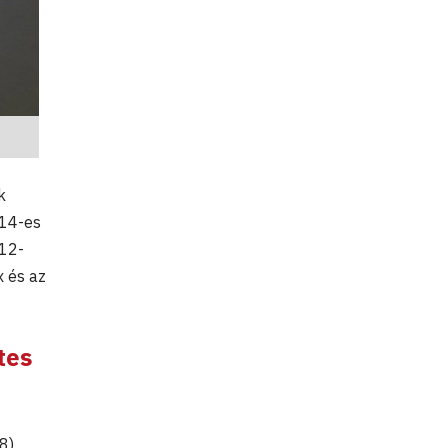
k
U14-es
U12-
x és az
tes
8)