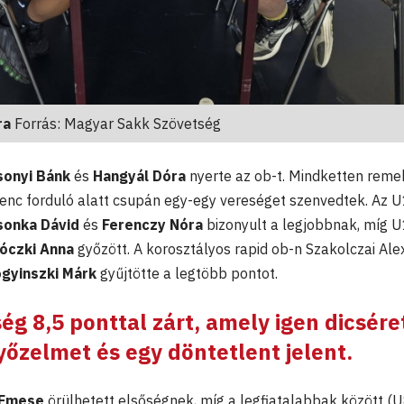
ra
Forrás: Magyar Sakk Szövetség
sonyi Bánk
és
Hangyál Dóra
nyerte az ob-t. Mindketten reme
kilenc forduló alatt csupán egy-egy vereséget szenvedtek. Az 
onka Dávid
és
Ferenczy Nóra
bizonyult a legjobbnak, míg 
óczki Anna
győzött. A korosztályos rapid ob-n Szakolczai Ale
gyinszki Márk
gyűjtötte a legtöbb pontot.
g 8,5 ponttal zárt, amely igen dicsére
yőzelmet és egy döntetlent jelent.
 Emese
örülhetett elsőségnek, míg a legfiatalabbak között (U