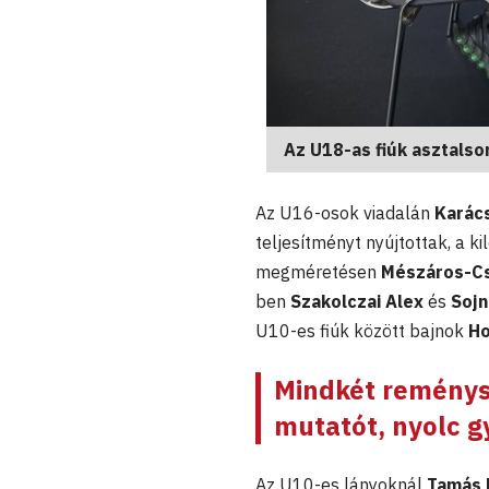
Az U18-as fiúk asztalso
Az U16-osok viadalán
Karác
teljesítményt nyújtottak, a 
megméretésen
Mészáros-Cs
ben
Szakolczai Alex
és
Sojn
U10-es fiúk között bajnok
Ho
Mindkét reménysé
mutatót, nyolc g
Az U10-es lányoknál
Tamás