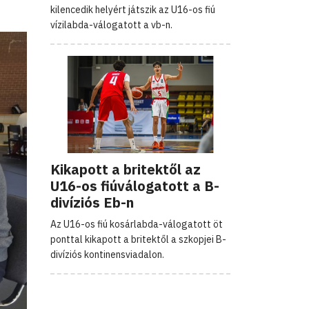
kilencedik helyért játszik az U16-os fiú
vízilabda-válogatott a vb-n.
Kikapott a britektől az
U16-os fiúválogatott a B-
divíziós Eb-n
Az U16-os fiú kosárlabda-válogatott öt
ponttal kikapott a britektől a szkopjei B-
divíziós kontinensviadalon.