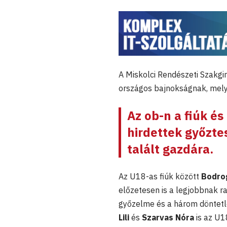
A Miskolci Rendészeti Szakgi
országos bajnokságnak, melyen
Az ob-n a fiúk és
hirdettek győztes
talált gazdára.
Az U18-as fiúk között
Bodro
előzetesen is a legjobbnak ra
győzelme és a három döntetle
Lili
és
Szarvas Nóra
is az U18