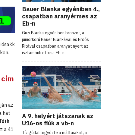
Bauer Blanka egyéniben 4.,
csapatban aranyérmes az
Eb-n
Guzi Blanka egyéniben bronzot, a
juniorkorú Bauer Blankával és Erdős
pidsakk
Ritával csapatban aranyat nyert az
ákon.
isztambuli öttusa Eb-n.
 cím
ján az
a hat
A 9. helyért játszanak az
Tóth
U16-os fiúk a vb-n
tt a 41
Tíz góllal legyőzte a máltaiakat, a