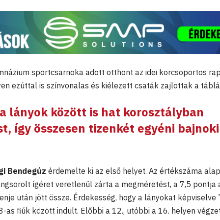
mnázium sportcsarnoka adott otthont az idei korcsoportos ra
 ezúttal is színvonalas és kiélezett csaták zajlottak a tábl
 a lányok között is hat korosztályban
t, így összesen tizenkét egyéni bajnoki
gi Bendegúz
érdemelte ki az első helyet. Az értékszáma alap
ngsorolt ígéret veretlenül zárta a megméretést, a 7,5 pontja 
nje után jött össze. Érdekesség, hogy a lányokat képviselve
-as fiúk között indult. Előbbi a 12., utóbbi a 16. helyen végze