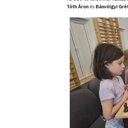
Tóth Áron
és
Bánvölgyi Gré