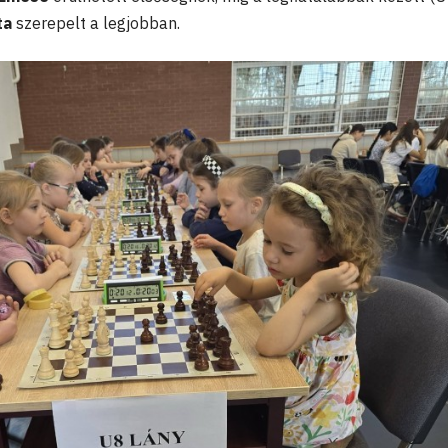
ta
szerepelt a legjobban.