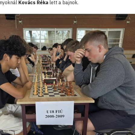
ányoknál
Kovács Réka
lett a bajnok.