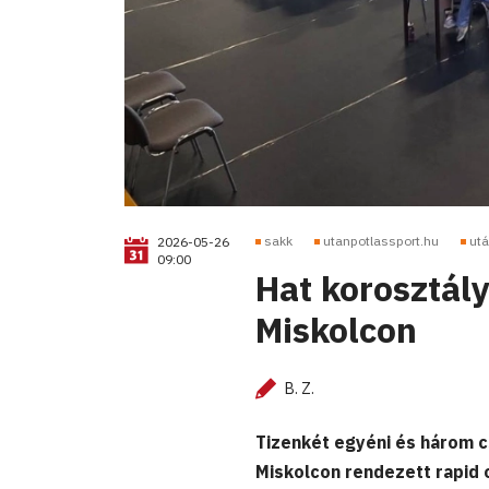
sakk
utanpotlassport.hu
utá
2026-05-26
09:00
Hat korosztál
Miskolcon
B. Z.
Tizenkét egyéni és három c
Miskolcon rendezett rapid 