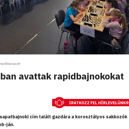
npótlássport
yban avattak rapidbajnokokat
IRATKOZZ FEL HÍRLEVELÜNKR
sapatbajnoki cím talált gazdára a korosztályos sakkozók
ob-ján.