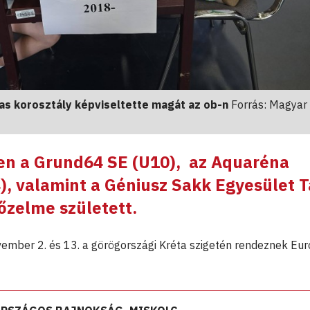
as korosztály képviseltette magát az ob-n
Forrás: Magyar
en a Grund64 SE (U10), az Aquaréna
, valamint a Géniusz Sakk Egyesület T
őzelme született.
ember 2. és 13. a görögországi Kréta szigetén rendeznek Eu