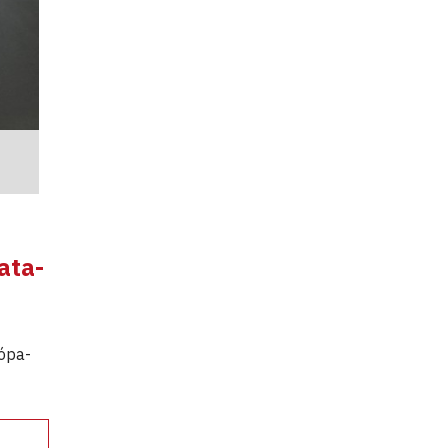
ata-
rópa-