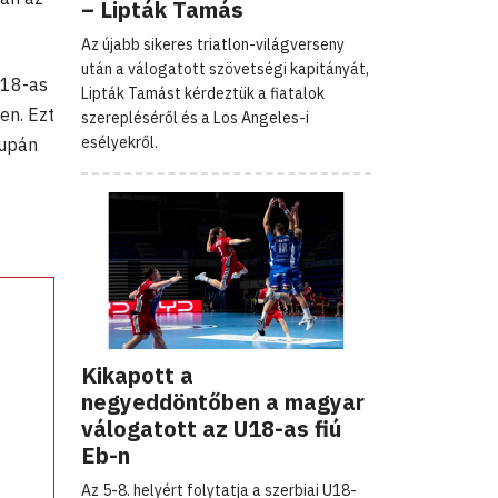
– Lipták Tamás
Az újabb sikeres triatlon-világverseny
után a válogatott szövetségi kapitányát,
U18-as
Lipták Tamást kérdeztük a fiatalok
en. Ezt
szerepléséről és a Los Angeles-i
esélyekről.
kupán
Kikapott a
negyeddöntőben a magyar
válogatott az U18-as fiú
Eb-n
Az 5-8. helyért folytatja a szerbiai U18-