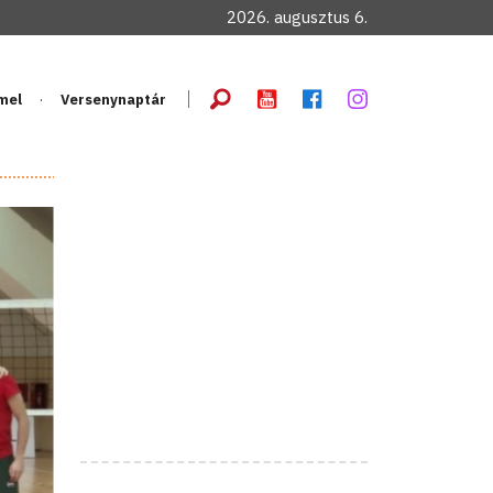
2026. augusztus 6.
mel
Versenynaptár