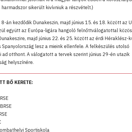
harmadszor sikerült kivívniuk a részvételt.)
s 8-án kezdődik Dunakeszin, majd június 15. és 18. között az 
l együtt az Európa-ligára hangoló felnőttválogatottal közös
Dunakeszire, majd június 22. és 25. között az érdi Héraklész-
s Spanyolország lesz a mieink ellenfele. A felkészülés utolsó
d otthont. A válogatott a tervek szerint június 29-én utazik
ság helyszínére.
T BŐ KERETE:
BRSE
, BRSE
BRSE
C
ombathelyi Sportiskola