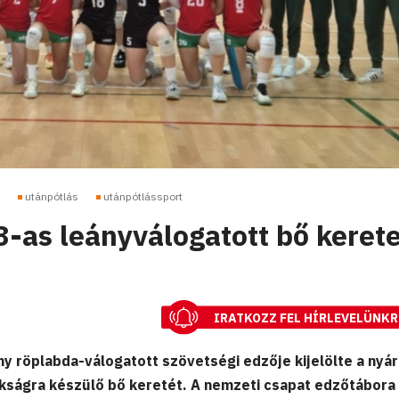
utánpótlás
utánpótlássport
-as leányválogatott bő kerete
IRATKOZZ FEL HÍRLEVELÜNKR
y röplabda-válogatott szövetségi edzője kijelölte a nyár
kságra készülő bő keretét. A nemzeti csapat edzőtábora 