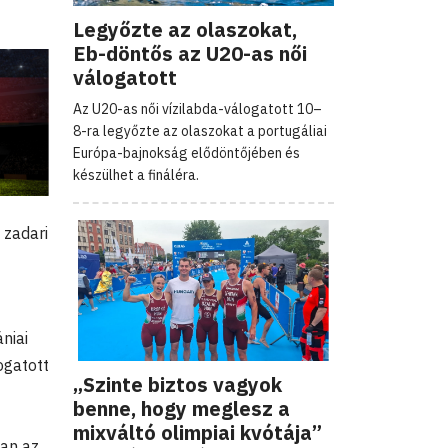
Legyőzte az olaszokat,
Eb-döntős az U20-as női
válogatott
Az U20-as női vízilabda-válogatott 10–
8-ra legyőzte az olaszokat a portugáliai
Európa-bajnokság elődöntőjében és
készülhet a fináléra.
 zadari
niai
ogatott
„Szinte biztos vagyok
benne, hogy meglesz a
mixváltó olimpiai kvótája”
ban az