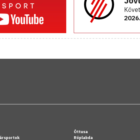
Jöv
Követ
2026.
Öttusa
ársportok
Röplabda