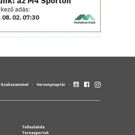
ünk! az M4 Sporton
kező adás:
 08. 02. 07:30
Szakszemmel
Versenynaptár
Tollaslabda
Tornasportok