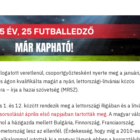
ogatott veretlenül, csoportgyőztesként nyerte meg a januári,
 ágon kvalifikálta magát a nyári, lettországi-litvániai közös
 – írja a hazai szövetség (MRSZ).
 1. és 12. között rendezik meg a lettországi Rigában és a litvá
sorsolását április első napjaiban tartották meg
. A magyar vál
ahol a házigazda mellett Bulgária, Finnország, Franciaország,
metország lesz az ellenfél. (Érdekesség, hogy míg a 2010-es
alkalommal jutottak ki a magyar lányok ebben a korosztály