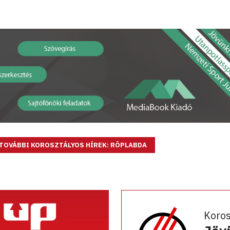
TOVÁBBI KOROSZTÁLYOS HÍREK: RÖPLABDA
Koro