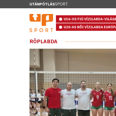
UTÁNPÓTLÁS
SPORT
U16-OS FIÚ VÍZILABDA-VILÁ
U20-AS NŐI VÍZILABDA EURÓ
RÖPLABDA