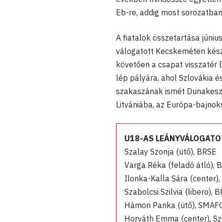
Eb-re, addig most sorozatban 
A fiatalok összetartása júniu
válogatott Kecskeméten készü
követően a csapat visszatér 
lép pályára, ahol Szlovákia é
szakaszának ismét Dunakeszi a
Litvániába, az Európa-bajnok
U18-AS LEÁNYVÁLOGATOT
Szalay Szonja (ütő), BRSE
Varga Réka (feladó átló), 
Ilonka-Kalla Sára (center)
Szabolcsi Szilvia (libero), 
Hámori Panka (ütő), SMAF
Horváth Emma (center), Sz