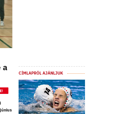
 a
CÍMLAPRÓL AJÁNLJUK
E!
i
június