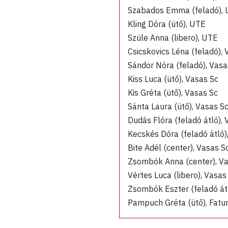
Szabados Emma (feladó),
Kling Dóra (ütő), UTE
Szüle Anna (libero), UTE
Csicskovics Léna (feladó), 
Sándor Nóra (feladó), Vasa
Kiss Luca (ütő), Vasas Sc
Kis Gréta (ütő), Vasas Sc
Sánta Laura (ütő), Vasas S
Dudás Flóra (feladó átló),
Kecskés Dóra (feladó átló)
Bite Adél (center), Vasas S
Zsombók Anna (center), Va
Vértes Luca (libero), Vasas
Zsombók Eszter (feladó átl
Pampuch Gréta (ütő), Fat