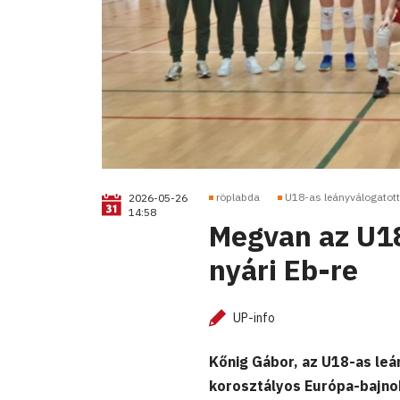
röplabda
U18-as leányválogatott
2026-05-26
14:58
Megvan az U18
nyári Eb-re
UP-info
Kőnig Gábor, az U18-as leán
korosztályos Európa-bajno