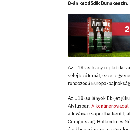
8-án kezdődik Dunakeszin.
Az U18-as leány röplabda-vál
selejtezőtornát, ezzel egyenes
rendezésű Európa-bajnokságra
Az U18-as lányok Eb-jét július
Alytusban.
A kontinensviadal 
a litvániai csoportba került, 
Görögország, Hollandia és Né
években mindössze egyetlen 