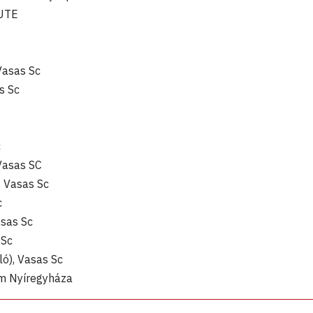
 UTE
Vasas Sc
s Sc
c
 Vasas SC
, Vasas Sc
c
sas Sc
 Sc
ó), Vasas Sc
um Nyíregyháza