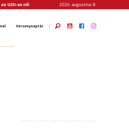
álogatott!
2026. augusztus 8.
mel
Versenynaptár