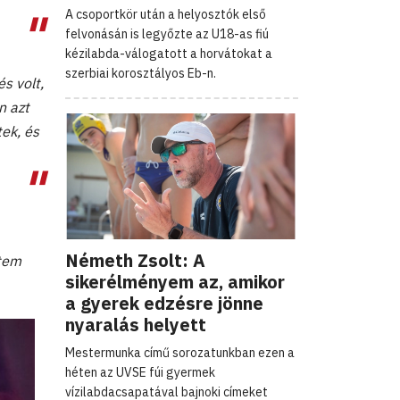
A csoportkör után a helyosztók első
felvonásán is legyőzte az U18-as fiú
kézilabda-válogatott a horvátokat a
szerbiai korosztályos Eb-n.
s volt,
n azt
ek, és
Németh Zsolt: A
etem
sikerélményem az, amikor
a gyerek edzésre jönne
nyaralás helyett
Mestermunka című sorozatunkban ezen a
héten az UVSE fúi gyermek
vízilabdacsapatával bajnoki címeket