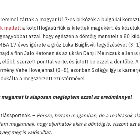
 éremmel zártak a magyar U17-es birkózók a bulgáriai koroszt
k mellett
a kötöttfogású fiúk is kitettek magukért, és közülük 
egnagyobbat azzal, hogy egészen a döntőig menetelt a 80 kil
A 17 éves ígérete a grúz Luka Buiglisvili legyőzésével (3–1
jd a finn Jalo Ketonen és az ukrán Danjil Melnicsuk ellen is 
előbb szerzett ponttal verte, és jutott be ezzel a döntőbe. A
rmény Vahe Hovejannal (0–8), azonban Szilágyi így is karrierj
odukálta a megszerzett ezüstérmével.
át magamat is alaposan megleptem ezzel az eredménnyel
tlássportnak. –
Persze, bíztam magamban, de a realitások al
tam magamnak, hogy eljuthatok akár a döntőig is, viszont azt a
yleg meg is valósulhat.