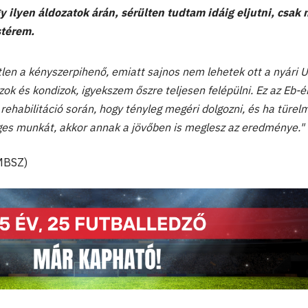
 ilyen áldozatok árán, sérülten tudtam idáig eljutni, csak
stérem.
tlen a kényszerpihenő, emiatt sajnos nem lehetek ott a nyári 
zok és kondizok, igyekszem őszre teljesen felépülni. Ez az Eb-
rehabilitáció során, hogy tényleg megéri dolgozni, és ha türel
es munkát, akkor annak a jövőben is meglesz az eredménye."
MBSZ)