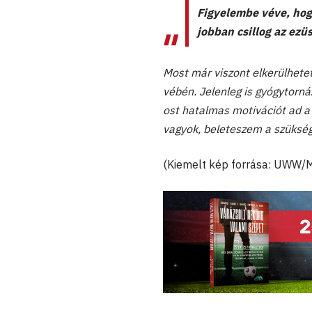
Figyelembe véve, hogy
jobban csillog az ezü
Most már viszont elkerülhete
vébén. Jelenleg is gyógytorná
ost hatalmas motivációt ad a 
vagyok, beleteszem a szükség
(Kiemelt kép forrása: UWW/