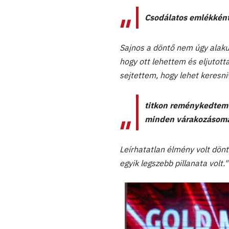
Csodálatos emlékként
Sajnos a döntő nem úgy alaku
hogy ott lehettem és eljutott
sejtettem, hogy lehet keresn
titkon reménykedtem 
minden várakozásomat
Leírhatatlan élmény volt dönt
egyik legszebb pillanata volt."