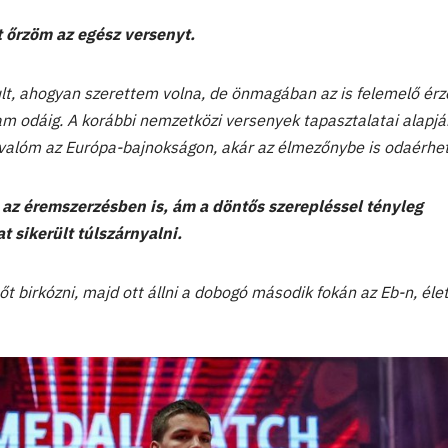
 őrzöm az egész versenyt.
lt, ahogyan szerettem volna, de önmagában az is felemelő érzé
am odáig. A korábbi nemzetközi versenyek tapasztalatai alapjá
ivalóm az Európa-bajnokságon, akár az élmezőnybe is odaérhet
az éremszerzésben is, ám a döntős szerepléssel tényleg
 sikerült túlszárnyalni.
őt birkózni, majd ott állni a dobogó második fokán az Eb-n, él