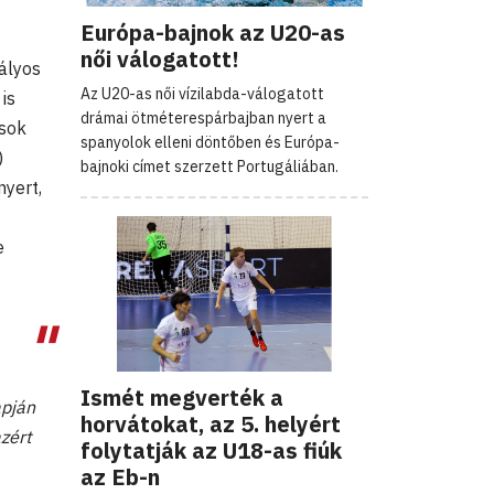
Európa-bajnok az U20-as
női válogatott!
ályos
Az U20-as női vízilabda-válogatott
is
drámai ötméterespárbajban nyert a
ósok
spanyolok elleni döntőben és Európa-
)
bajnoki címet szerzett Portugáliában.
nyert,
e
Ismét megverték a
apján
horvátokat, az 5. helyért
zért
folytatják az U18-as fiúk
az Eb-n