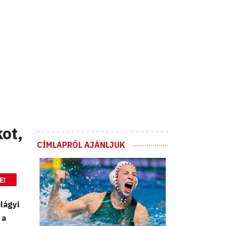
ot,
CÍMLAPRÓL AJÁNLJUK
E!
lágyi
 a