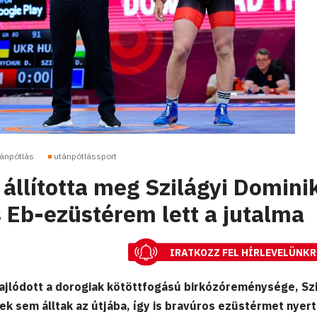
ánpótlás
utánpótlássport
állította meg Szilágyi Dominik
 Eb-ezüstérem lett a jutalma
IRATKOZZ FEL HÍRLEVELÜNKR
ajlódott a dorogiak kötöttfogású birkózóreménysége, Szi
ek sem álltak az útjába, így is bravúros ezüstérmet nyert