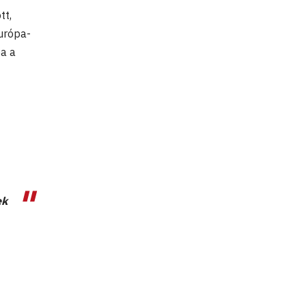
tt,
Európa-
ba a
ek