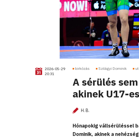
birkózás
Szilágyi Dominik
ut
2026-05-29
20:31
A sérülés sem 
akinek U17-es
H. B.
Hónapokig vállsérüléssel b
Dominik, akinek a nehézség