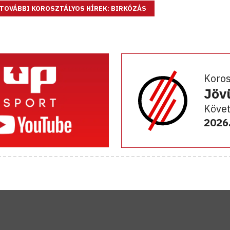
TOVÁBBI KOROSZTÁLYOS HÍREK: BIRKÓZÁS
Koro
Jöv
Követ
2026.