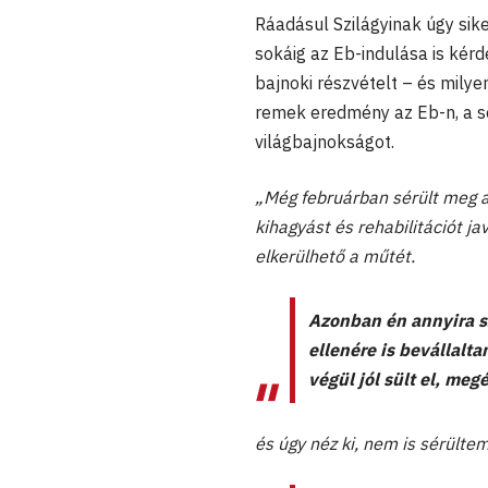
Ráadásul Szilágyinak úgy sike
sokáig az Eb-indulása is kér
bajnoki részvételt – és milyen
remek eredmény az Eb-n, a sér
világbajnokságot.
„Még februárban sérült meg a
kihagyást és rehabilitációt jav
elkerülhető a műtét.
Azonban én annyira s
ellenére is bevállalta
végül jól sült el, meg
és úgy néz ki, nem is sérültem