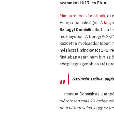
szamokovi U17-es Eb-n.
Mint arról beszámoltunk
, öt
Európa-bajnokságon.
A lányo
Szilágyi Dominik
alkotta a l
mezőnyében. A Dorogi AC-KIMB
kezdett a nyolcaddöntőben, ma
méghozzá mindkettőt 1–1-re, 
fináléban aztán nem bírt az ö
eddigi legnagyobb sikerét pr
Őszintén szólva, saj
– mondta Dominik az Utánpó
előzetesen csak kis esélyt ad
nem hittem volna, hogy ez tén