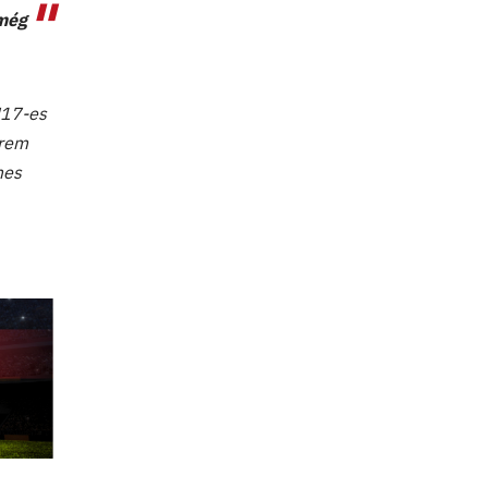
 még
U17-es
érem
mes