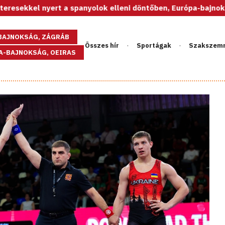
t a spanyolok elleni döntőben, Európa-bajnok az U20-as női v
GBAJNOKSÁG, ZÁGRÁB
Összes hír
Sportágak
Szakszem
PA-BAJNOKSÁG, OEIRAS