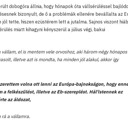
rült dobogóra állnia, hogy hónapok óta vállsérüléssel bajlódo
désesnek bizonyult, de ő a problémák ellenére bevállalta az 
 jól tette, hiszen ezüstérem lett a jutalma. Sajnos viszont hiá
ülés miatt kihagyni kényszerül a július végi, bakui
 vállam, el is mentem vele orvoshoz, aki három-négy hónapos
asolt, illetve azt is mondta, ha minden jól alakul, akkor így
zerettem volna ott lenni az Európa-bajnokságon, hogy enn
m a felkészülést, illetve az Eb-szereplést. Hál'istennek ez
érte az áldozat,
 rá a vállamra.