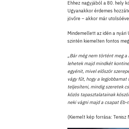
Ehhez nagyjából a 80. hely 
Ugyanakkor érdemes hozzátenni
jövőre – akkor már utolsóéve
Mindemellett az idén a nyári
szintén kiemelten fontos me
„Bár még nem történt meg a hi
lehetek majd mindkét kontine
egyénit, mivel először szere
vágy fűt, hogy a legjobbamat 
teljesíteni, mindig szeretek 
közös tapasztalatainak köszön
neki vágni majd a csapat Eb-n
(Kiemelt kép forrása: Tenisz