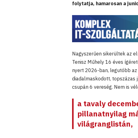
folytatja, hamarosan a juni
Nagyszerűen sikerültek az 
Tenisz Műhely 16 éves ígére
nyert 2026-ban, legutóbb az 
diadalmaskodott, topszázas j
csupán 6 vereség. Nem is vél
a tavaly decemb
pillanatnyilag má
világranglistán,