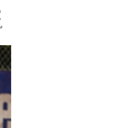
s
e
 a