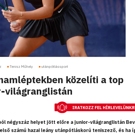
z
Tenisz Műhely
utánpótlássport
hamléptekben közelíti a top
r-világranglistán
IRATKOZZ FEL HÍRLEVELÜNKR
ól négyszáz helyet jött előre a junior-világranglistán Bev
z első számú hazai leány utánpótláskorú teniszező, és ha í