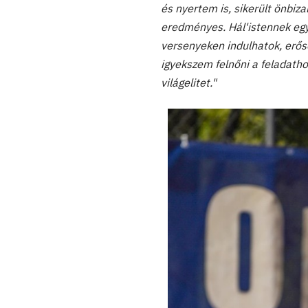
és nyertem is, sikerült önbiz
eredményes. Hál'istennek egy
versenyeken indulhatok, erőse
igyekszem felnőni a feladatho
világelitet."