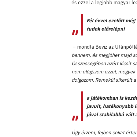
és ezzel a legjobb magyar leá
Fél évvel ezelőtt még
tudok előrelépni
– mondta Beviz az Utánpótl
bennem, és megjöhet majd az 
Összességében azért kicsit sa
nem elégszem ezzel, megyek 
dolgozom. Remekül sikerült a
a játékomban is kezdt
javult, hatékonyabb le
jóval stabilabbá vált 
Úgy érzem, fejben sokat értem