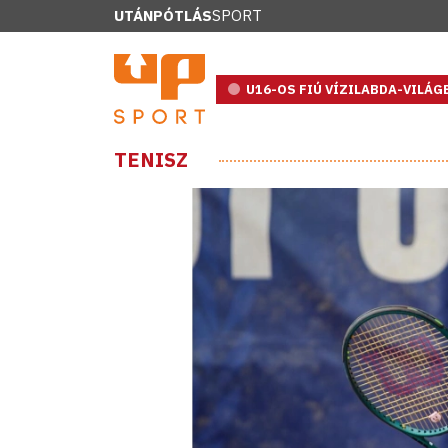
UTÁNPÓTLÁS
SPORT
U16-OS FIÚ VÍZILABDA-VILÁ
TENISZ