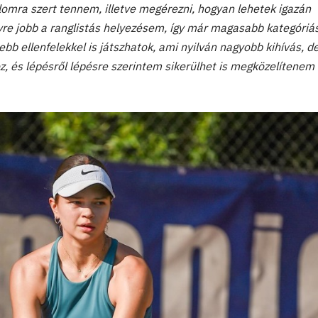
alomra szert tennem, illetve megérezni, hogyan lehetek igazán
re jobb a ranglistás helyezésem, így már magasabb kategóriá
bb ellenfelekkel is játszhatok, ami nyilván nagyobb kihívás, d
z, és lépésről lépésre szerintem sikerülhet is megközelítenem