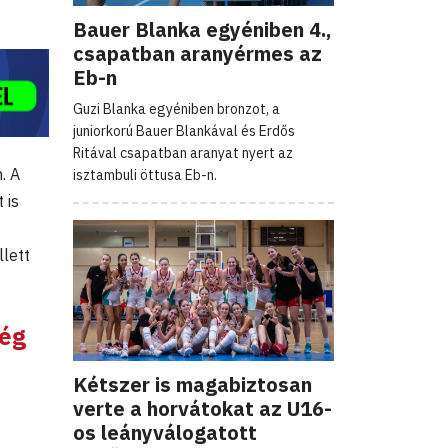
Bauer Blanka egyéniben 4.,
csapatban aranyérmes az
Eb-n
Guzi Blanka egyéniben bronzot, a
juniorkorú Bauer Blankával és Erdős
Ritával csapatban aranyat nyert az
. A
isztambuli öttusa Eb-n.
 is
lett
ség
Kétszer is magabiztosan
verte a horvátokat az U16-
os leányválogatott