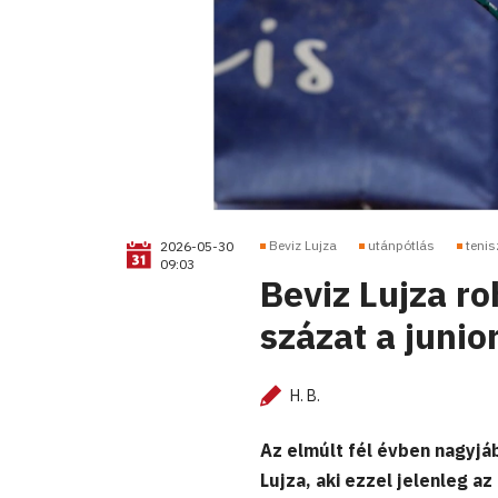
Beviz Lujza
utánpótlás
tenis
2026-05-30
09:03
Beviz Lujza ro
százat a junio
H. B.
Az elmúlt fél évben nagyjáb
Lujza, aki ezzel jelenleg a