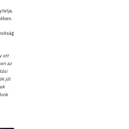
ytatja,
yében.
jnokság
y ott
sen az
tási
k jól
vek
dunk