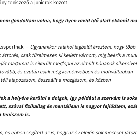
ny teniszező a juniorok között.
 nem gondoltam volna, hogy ilyen rövid idő alatt ekkorát ma
ássportnak. –
Ugyanakkor valahol legbelül éreztem, hogy több
áttörés, csak türelmesen ki kellett várnom, míg beérik a mun
ját magamat is sikerült meglepni az elmúlt hónapok sikereivel
tovább, és ezután csak még keményebben és motiváltabban
 téli alapozásom, összeállt a mozgásom, és közben
ek a helyére kerülni a dolgok, így például a szervám is soka
tt, szóval fizikailag és mentálisan is nagyot fejlődtem, ezál
a teniszem is.
, és ebben segített az is, hogy az év elején sok meccset játs