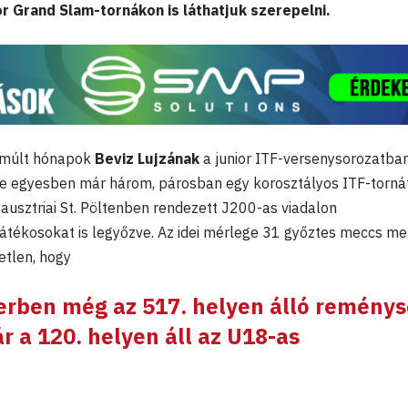
or Grand Slam-tornákon is láthatjuk szerepelni.
elmúlt hónapok
Beviz Lujzának
a junior ITF-versenysorozatban
te egyesben már három, párosban egy korosztályos ITF-tornát
ausztriai St. Pöltenben rendezett J200-as viadalon
átékosokat is legyőzve. Az idei mérlege 31 győztes meccs mel
etlen, hogy
erben még az 517. helyen álló remény
r a 120. helyen áll az U18-as