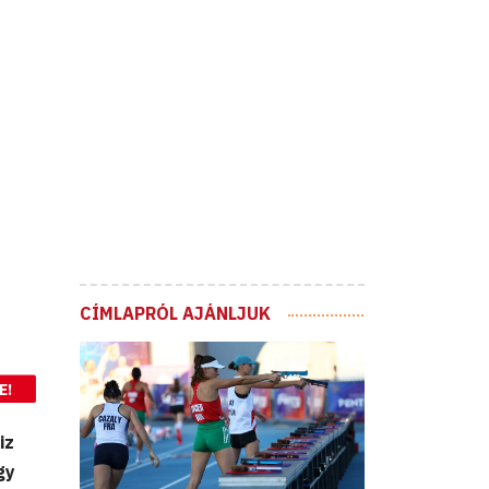
CÍMLAPRÓL AJÁNLJUK
E!
iz
gy