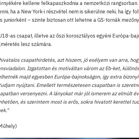
környékére kellene felkapaszkodnia a nemzetközi rangsorban.
, ha a New York-i részvétel nem is sikerülne neki, ha így fol
s juniorként – szinte biztosan ott lehetne a GS-tornák mezőn
 U18-as csapat, illetve az őszi korosztályos egyéni Európa-ba
gméretés lesz számára.
vatalos csapathirdetés, azt hiszem, jó esélyem van arra, hog
nsviadalon. Izgatottan és motiváltan várom az Eb-ket, különö
pelhetnék majd egyesben Európa-bajnokságon, így extra bizonyí
tudjam nyújtani. Emellett természetesen csapatban is szeretné
csapatban versenyezni. A lányokat már jól ismerem az elmúlt é
hetően, és szerintem most is erős, sokra hivatott kerettel tu
ek."
 Műhely)