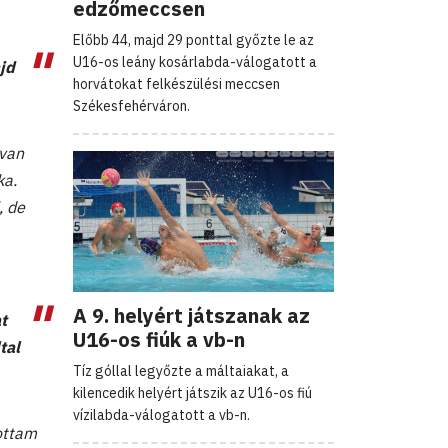
edzőmeccsen
Előbb 44, majd 29 ponttal győzte le az
U16-os leány kosárlabda-válogatott a
jd
horvátokat felkészülési meccsen
Székesfehérváron.
 van
ka.
, de
A 9. helyért játszanak az
t
U16-os fiúk a vb-n
tal
Tíz góllal legyőzte a máltaiakat, a
kilencedik helyért játszik az U16-os fiú
vízilabda-válogatott a vb-n.
zottam