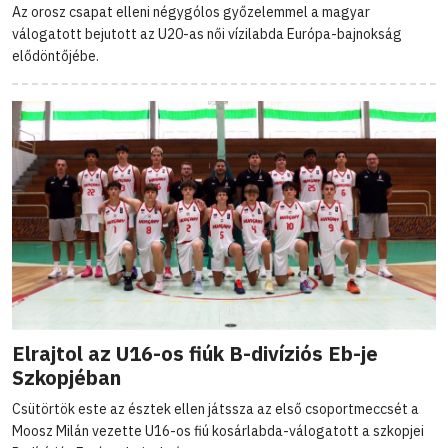
Az orosz csapat elleni négygólos győzelemmel a magyar
válogatott bejutott az U20-as női vízilabda Európa-bajnokság
elődöntőjébe.
Elrajtol az U16-os fiúk B-divíziós Eb-je
Szkopjéban
Csütörtök este az észtek ellen játssza az első csoportmeccsét a
Moosz Milán vezette U16-os fiú kosárlabda-válogatott a szkopjei