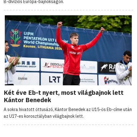
B-dívíziós Európa-bajnokságon.
Két éve Eb-t nyert, most világbajnok lett
Kántor Benedek
A sokra hivatott öttusázó, Kántor Benedek az U15-ös Eb-címe után
az U17-es korosztályban világbajnok lett.