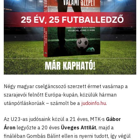
Négy magyar cselgáncsozó szerzett érmet vasárnap a
szarajevói felnőtt Európa-kupán, közülük hárman
utánpótláskorúak – számolt be a
judoinfo.hu
.
Az U23-as judósaink közül a 21 éves, MTK-s
Gábor
Áron
legyőzte a 20 éves
Üveges Attilát
, majd a
fináléban Gombás Bálint ellen is nyerni tudott, így végül