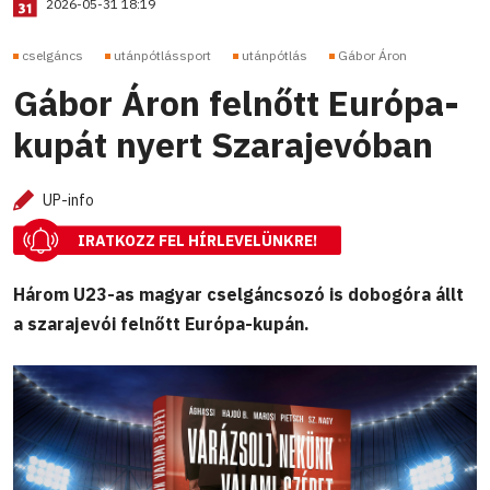
2026-05-31 18:19
cselgáncs
utánpótlássport
utánpótlás
Gábor Áron
Gábor Áron felnőtt Európa-
kupát nyert Szarajevóban
UP-info
IRATKOZZ FEL HÍRLEVELÜNKRE!
Három U23-as magyar cselgáncsozó is dobogóra állt
a szarajevói felnőtt Európa-kupán.