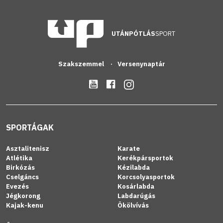
UTÁNPÓTLÁS
SPORT
Szakszemmel
Versenynaptár
SPORTÁGAK
Asztalitenisz
Karate
Atlétika
Kerékpársportok
Birkózás
Kézilabda
Cselgáncs
Korcsolyasportok
Evezés
Kosárlabda
Jégkorong
Labdarúgás
Kajak-kenu
Ökölvívás