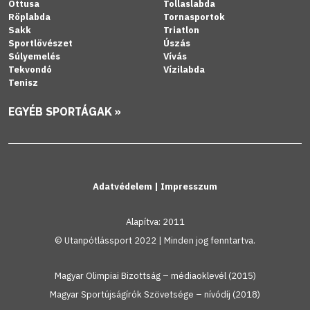
Öttusa
Tollaslabda
Röplabda
Tornasportok
Sakk
Triatlon
Sportlövészet
Úszás
Súlyemelés
Vívás
Tekvondó
Vízilabda
Tenisz
EGYÉB SPORTÁGAK »
Adatvédelem
|
Impresszum
Alapítva: 2011
© Utanpótlássport 2022 | Minden jog fenntartva.
Magyar Olimpiai Bizottság – médiaoklevél (2015)
Magyar Sportújságírók Szövetsége – nívódíj (2018)