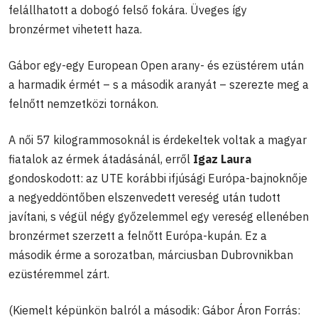
felállhatott a dobogó felső fokára. Üveges így
bronzérmet vihetett haza.
Gábor egy-egy European Open arany- és ezüstérem után
a harmadik érmét – s a második aranyát – szerezte meg a
felnőtt nemzetközi tornákon.
A női 57 kilogrammosoknál is érdekeltek voltak a magyar
fiatalok az érmek átadásánál, erről
Igaz Laura
gondoskodott: az UTE korábbi ifjúsági Európa-bajnoknője
a negyeddöntőben elszenvedett vereség után tudott
javítani, s végül négy győzelemmel egy vereség ellenében
bronzérmet szerzett a felnőtt Európa-kupán. Ez a
második érme a sorozatban, márciusban Dubrovnikban
ezüstéremmel zárt.
(Kiemelt képünkön balról a második: Gábor Áron Forrás: