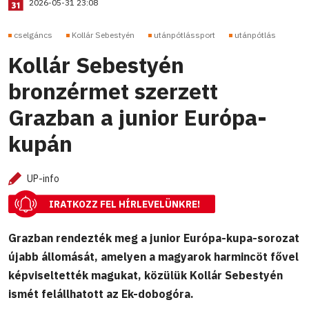
2026-05-31 23:08
cselgáncs
Kollár Sebestyén
utánpótlássport
utánpótlás
Kollár Sebestyén
bronzérmet szerzett
Grazban a junior Európa-
kupán
UP-info
IRATKOZZ FEL HÍRLEVELÜNKRE!
Grazban rendezték meg a junior Európa-kupa-sorozat
újabb állomását, amelyen a magyarok harmincöt fővel
képviseltették magukat, közülük Kollár Sebestyén
ismét felállhatott az Ek-dobogóra.