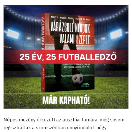
Népes mezőny érkezett az ausztriai tornára, még sosem
regisztráltak a szomszédban ennyi indulót: négy