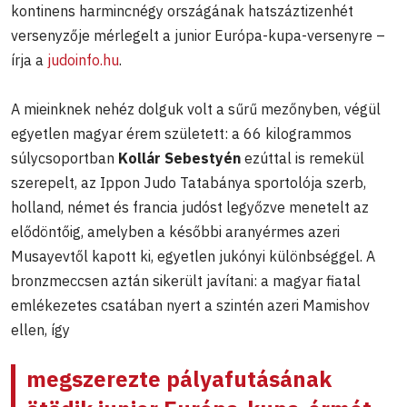
kontinens harmincnégy országának hatszáztizenhét
versenyzője mérlegelt a junior Európa-kupa-versenyre –
írja a
judoinfo.hu
.
A mieinknek nehéz dolguk volt a sűrű mezőnyben, végül
egyetlen magyar érem született: a 66 kilogrammos
súlycsoportban
Kollár Sebestyén
ezúttal is remekül
szerepelt, az Ippon Judo Tatabánya sportolója szerb,
holland, német és francia judóst legyőzve menetelt az
elődöntőig, amelyben a későbbi aranyérmes azeri
Musayevtől kapott ki, egyetlen jukónyi különbséggel. A
bronzmeccsen aztán sikerült javítani: a magyar fiatal
emlékezetes csatában nyert a szintén azeri Mamishov
ellen, így
megszerezte pályafutásának