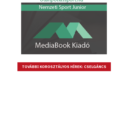
TOVÁBBI KOROSZTÁLYOS HÍREK: CSELGÁNCS