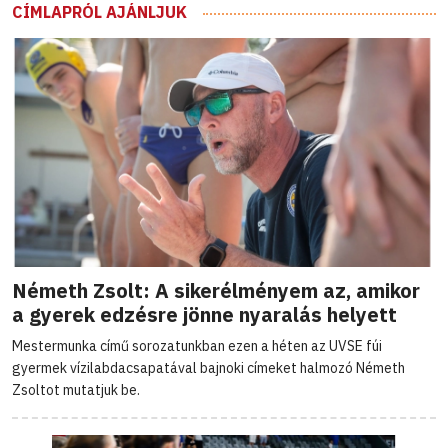
CÍMLAPRÓL AJÁNLJUK
Németh Zsolt: A sikerélményem az, amikor
a gyerek edzésre jönne nyaralás helyett
Mestermunka című sorozatunkban ezen a héten az UVSE fúi
gyermek vízilabdacsapatával bajnoki címeket halmozó Németh
Zsoltot mutatjuk be.