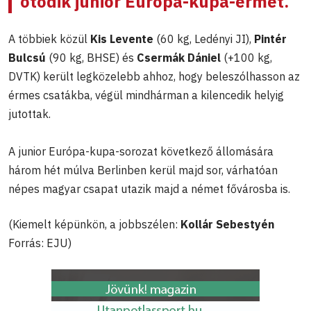
ötödik junior Európa-kupa-érmét.
A többiek közül
Kis Levente
(60 kg, Ledényi JI),
Pintér
Bulcsú
(90 kg, BHSE) és
Csermák Dániel
(+100 kg,
DVTK) került legközelebb ahhoz, hogy beleszólhasson az
érmes csatákba, végül mindhárman a kilencedik helyig
jutottak.
A junior Európa-kupa-sorozat következő állomására
három hét múlva Berlinben kerül majd sor, várhatóan
népes magyar csapat utazik majd a német fővárosba is.
(Kiemelt képünkön, a jobbszélen:
Kollár Sebestyén
Forrás: EJU)