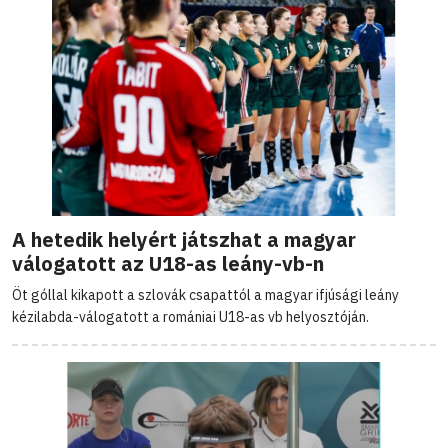
A hetedik helyért játszhat a magyar
válogatott az U18-as leány-vb-n
Öt góllal kikapott a szlovák csapattól a magyar ifjúsági leány
kézilabda-válogatott a romániai U18-as vb helyosztóján.