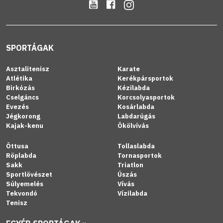
SPORTÁGAK
Asztalitenisz
Karate
Atlétika
Kerékpársportok
Birkózás
Kézilabda
Cselgáncs
Korcsolyasportok
Evezés
Kosárlabda
Jégkorong
Labdarúgás
Kajak-kenu
Ökölvívás
Öttusa
Tollaslabda
Röplabda
Tornasportok
Sakk
Triatlon
Sportlövészet
Úszás
Súlyemelés
Vívás
Tekvondó
Vízilabda
Tenisz