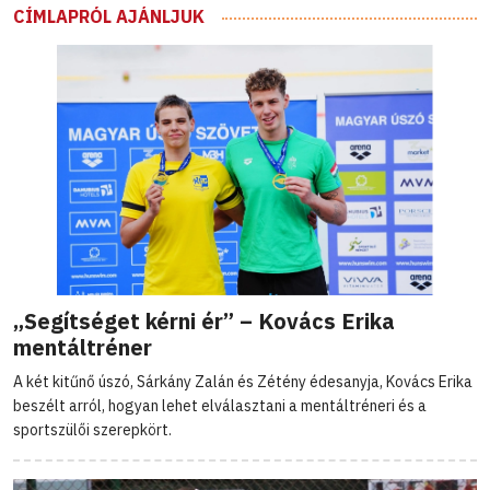
CÍMLAPRÓL AJÁNLJUK
„Segítséget kérni ér” – Kovács Erika
mentáltréner
A két kitűnő úszó, Sárkány Zalán és Zétény édesanyja, Kovács Erika
beszélt arról, hogyan lehet elválasztani a mentáltréneri és a
sportszülői szerepkört.