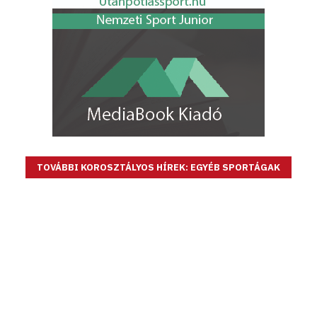
TOVÁBBI KOROSZTÁLYOS HÍREK: EGYÉB SPORTÁGAK