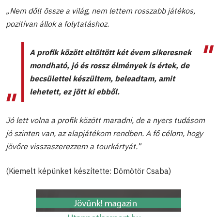
„Nem dőlt össze a világ, nem lettem rosszabb játékos,
pozitívan állok a folytatáshoz.
A profik között eltöltött két évem sikeresnek
mondható, jó és rossz élmények is értek, de
becsülettel készültem, beleadtam, amit
lehetett, ez jött ki ebből.
Jó lett volna a profik között maradni, de a nyers tudásom
jó szinten van, az alapjátékom rendben. A fő célom, hogy
jövőre visszaszerezzem a tourkártyát.
”
(Kiemelt képünket készítette: Dömötör Csaba)