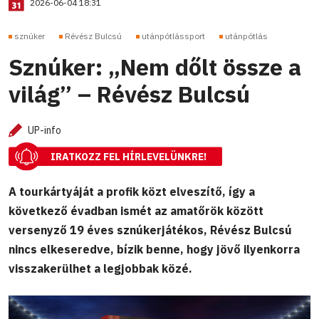
2026-06-04 18:31
sznúker
Révész Bulcsú
utánpótlássport
utánpótlás
Sznúker: „Nem dőlt össze a
világ” – Révész Bulcsú
UP-info
IRATKOZZ FEL HÍRLEVELÜNKRE!
A tourkártyáját a profik közt elveszítő, így a
következő évadban ismét az amatőrök között
versenyző 19 éves sznúkerjátékos, Révész Bulcsú
nincs elkeseredve, bízik benne, hogy jövő ilyenkorra
visszakerülhet a legjobbak közé.