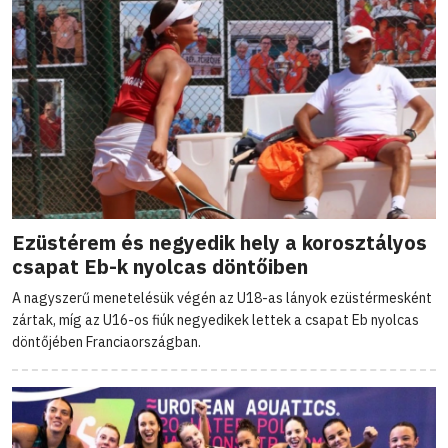
Ezüstérem és negyedik hely a korosztályos
csapat Eb-k nyolcas döntőiben
A nagyszerű menetelésük végén az U18-as lányok ezüstérmesként
zártak, míg az U16-os fiúk negyedikek lettek a csapat Eb nyolcas
döntőjében Franciaországban.