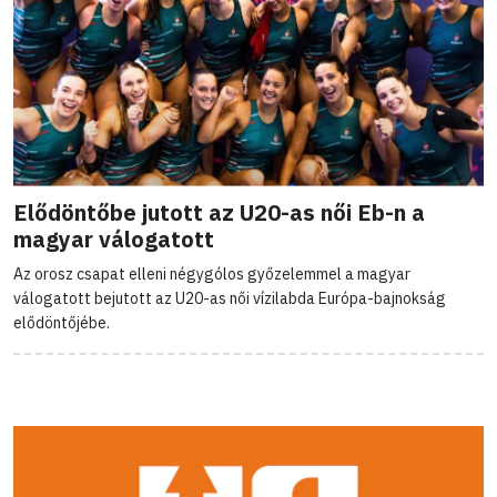
Elődöntőbe jutott az U20-as női Eb-n a
magyar válogatott
Az orosz csapat elleni négygólos győzelemmel a magyar
válogatott bejutott az U20-as női vízilabda Európa-bajnokság
elődöntőjébe.