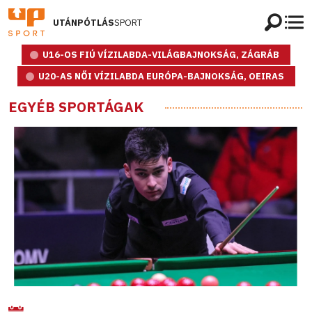
UTÁNPÓTLÁS
SPORT
U16-OS FIÚ VÍZILABDA-VILÁGBAJNOKSÁG, ZÁGRÁB
U20-AS NŐI VÍZILABDA EURÓPA-BAJNOKSÁG, OEIRAS
EGYÉB SPORTÁGAK