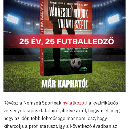
Révész a Nemzeti Sportnak
nyilatkozott
a kvalifikációs
versenyek tapasztalatairól, illetve arról, hogyan éli meg,
hogy az idén több lehetősége már nem lesz, hogy
kiharcolja a profi státuszt, így a következő évadban az