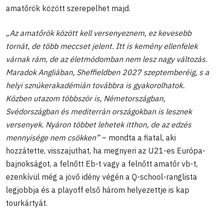
amatőrök között szerepelhet majd.
„Az amatőrök között kell versenyeznem, ez kevesebb
tornát, de több meccset jelent. Itt is kemény ellenfelek
várnak rám, de az életmódomban nem lesz nagy változás.
Maradok Angliában, Sheffieldben 2027 szeptemberéig, s a
helyi sznúkerakadémián továbbra is gyakorolhatok.
Közben utazom többször is, Németországban,
Svédországban és mediterrán országokban is lesznek
versenyek. Nyáron többet lehetek itthon, de az edzés
mennyisége nem csökken”
– mondta a fiatal, aki
hozzátette, visszajuthat, ha megnyeri az U21-es Európa-
bajnokságot, a felnőtt Eb-t vagy a felnőtt amatőr vb-t,
ezenkívül még a jövő idény végén a Q-school-ranglista
legjobbja és a playoff első három helyezettje is kap
tourkártyát.