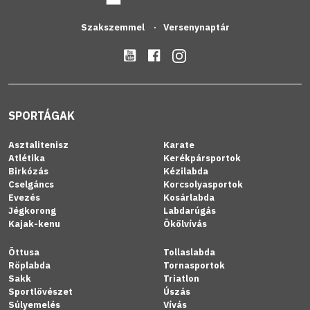
Szakszemmel
Versenynaptár
SPORTÁGAK
Asztalitenisz
Karate
Atlétika
Kerékpársportok
Birkózás
Kézilabda
Cselgáncs
Korcsolyasportok
Evezés
Kosárlabda
Jégkorong
Labdarúgás
Kajak-kenu
Ökölvívás
Öttusa
Tollaslabda
Röplabda
Tornasportok
Sakk
Triatlon
Sportlövészet
Úszás
Súlyemelés
Vívás