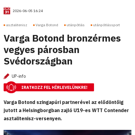
2026-06-05 16:24
asztalitenisz
Varga Botond
utánpótlás
utánpótlássport
Varga Botond bronzérmes
vegyes párosban
Svédországban
UP-info
IRATKOZZ FEL HÍRLEVELÜNKRE!
Varga Botond szingapúri partnerével az elődöntőig
jutott a Helsingborgban zajló U19-es WTT Contender
asztalitenisz-versenyen.