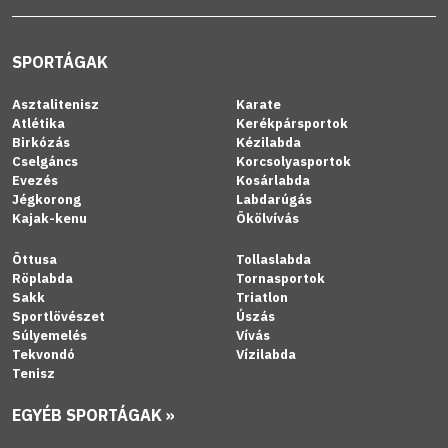
SPORTÁGAK
Asztalitenisz
Karate
Atlétika
Kerékpársportok
Birkózás
Kézilabda
Cselgáncs
Korcsolyasportok
Evezés
Kosárlabda
Jégkorong
Labdarúgás
Kajak-kenu
Ökölvívás
Öttusa
Tollaslabda
Röplabda
Tornasportok
Sakk
Triatlon
Sportlövészet
Úszás
Súlyemelés
Vívás
Tekvondó
Vízilabda
Tenisz
EGYÉB SPORTÁGAK »