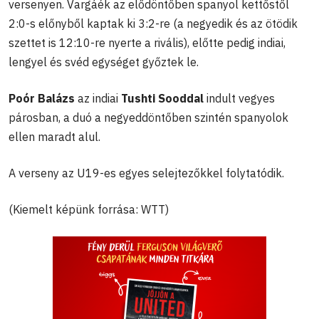
versenyen. Vargáék az elődöntőben spanyol kettőstől
2:0-s előnyből kaptak ki 3:2-re (a negyedik és az ötödik
szettet is 12:10-re nyerte a rivális), előtte pedig indiai,
lengyel és svéd egységet győztek le.
Poór Balázs
az indiai
Tushti Sooddal
indult vegyes
párosban, a duó a negyeddöntőben szintén spanyolok
ellen maradt alul.
A verseny az U19-es egyes selejtezőkkel folytatódik.
(Kiemelt képünk forrása: WTT)