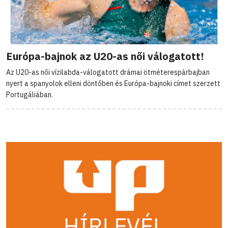
Európa-bajnok az U20-as női válogatott!
Az U20-as női vízilabda-válogatott drámai ötméterespárbajban
nyert a spanyolok elleni döntőben és Európa-bajnoki címet szerzett
Portugáliában.