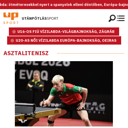
ötméteresekkel nyert a spanyolok elleni döntőben, Európa-bajnok az U
UTÁNPÓTLÁS
SPORT
U16-OS FIÚ VÍZILABDA-VILÁGBAJNOKSÁG, ZÁGRÁB
U20-AS NŐI VÍZILABDA EURÓPA-BAJNOKSÁG, OEIRAS
ASZTALITENISZ