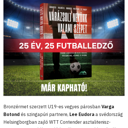
Bronzérmet szerzett U19-es vegyes párosban
Varga
Botond
és szingapúri partnere,
Lee Eudora
a svédország
Helsingborgban zajló WTT Contender asztalitenisz-