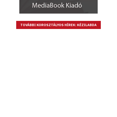
TOVÁBBI KOROSZTÁLYOS HÍREK: KÉZILABDA