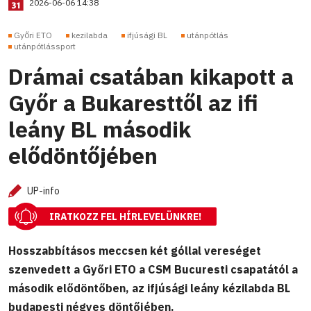
2026-06-06 14:38
Győri ETO
kezilabda
ifjúsági BL
utánpótlás
utánpótlássport
Drámai csatában kikapott a
Győr a Bukaresttől az ifi
leány BL második
elődöntőjében
UP-info
IRATKOZZ FEL HÍRLEVELÜNKRE!
Hosszabbításos meccsen két góllal vereséget
szenvedett a Győri ETO a CSM Bucuresti csapatától a
második elődöntőben, az ifjúsági leány kézilabda BL
budapesti négyes döntőjében.