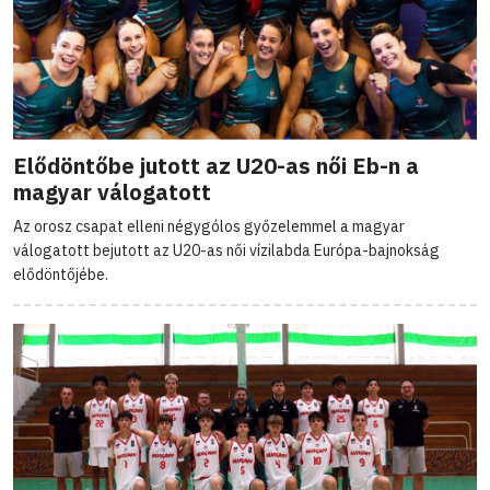
Elődöntőbe jutott az U20-as női Eb-n a
magyar válogatott
Az orosz csapat elleni négygólos győzelemmel a magyar
válogatott bejutott az U20-as női vízilabda Európa-bajnokság
elődöntőjébe.