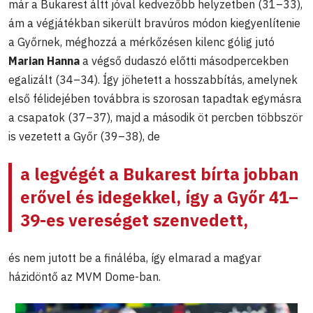
már a Bukarest áltt jóval kedvezőbb helyzetben (31–33),
ám a végjátékban sikerült bravúros módon kiegyenlítenie
a Győrnek, méghozzá a mérkőzésen kilenc gólig jutó
Marian Hanna
a végső dudaszó előtti másodpercekben
egalizált (34–34). Így jöhetett a hosszabbítás, amelynek
első félidejében továbbra is szorosan tapadtak egymásra
a csapatok (37–37), majd a második öt percben többször
is vezetett a Győr (39–38), de
a legvégét a Bukarest bírta jobban
erővel és idegekkel, így a Győr 41–
39-es vereséget szenvedett,
és nem jutott be a fináléba, így elmarad a magyar
házidöntő az MVM Dome-ban.