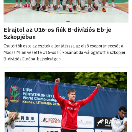
Elrajtol az U16-os fiúk B-divíziós Eb-je
Szkopjéban
Csütörtök este az észtek ellen játssza az első csoportmeccsét a
Moosz Milán vezette U16-os fiú kosárlabda-válogatott a szkopjei
B-dívíziós Európa-bajnokságon.