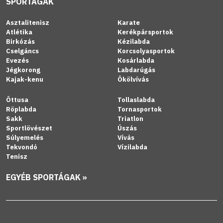
SPORTÁGAK
Asztalitenisz
Karate
Atlétika
Kerékpársportok
Birkózás
Kézilabda
Cselgáncs
Korcsolyasportok
Evezés
Kosárlabda
Jégkorong
Labdarúgás
Kajak-kenu
Ökölvívás
Öttusa
Tollaslabda
Röplabda
Tornasportok
Sakk
Triatlon
Sportlövészet
Úszás
Súlyemelés
Vívás
Tekvondó
Vízilabda
Tenisz
EGYÉB SPORTÁGAK »