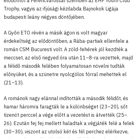
elődöntőt a Ferencvárossal szemben az EHF Youth Club
Trophy, vagyis az ifjúsági kézilabda Bajnokok Ligája
budapesti leány négyes döntőjében.
A Győri ETO révén a másik ágon is volt magyar
érdekeltség az elődöntőben, a Rába-partiak ellenfele a
román CSM Bucuresti volt. A zöld-fehérek jól kezdték a
meccset, az első negyed óra után 11–8-ra vezettek, majd
a félidő második felében folyamatosan növelni tudták
előnyüket, és a szünetre nyolcgólos fórral mehettek el
(21–13).
A románok nagy elánnal indították a második félidőt, és
hamar háromra faragták le a különbséget (23–20), sőt
tizenöt perccel a vége előtt a vezetést is átvették (25–
26). Ezután fej fej mellett haladtak a végjáték felé a felek
(30–30), viszont az utolsó két és fél perchez elérkezve,