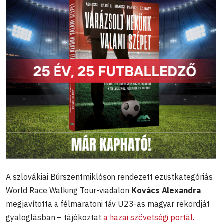
A szlovákiai Búrszentmiklóson rendezett ezüstkategóriás
World Race Walking Tour-viadalon
Kovács Alexandra
megjavította a félmaratoni táv U23-as magyar rekordját
gyaloglásban – tájékoztat
a hazai szövetségi portál.