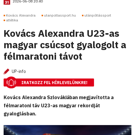
2026-06-08 20:40
Kovács Alexandra
utanpotlassport.hu
utánpótlássport
atlétika
Kovács Alexandra U23-as
magyar csúcsot gyalogolt a
félmaratoni távot
UP-info
IRATKOZZ FEL HÍRLEVELÜNKRE!
Kovács Alexandra Szlovákiában megjavította a
félmaratoni táv U23-as magyar rekordját
gyaloglásban.