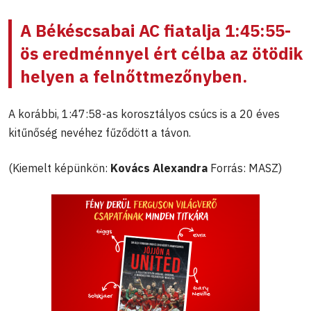
A Békéscsabai AC fiatalja 1:45:55-
ös eredménnyel ért célba az ötödik
helyen a felnőttmezőnyben.
A korábbi, 1:47:58-as korosztályos csúcs is a 20 éves
kitűnőség nevéhez fűződött a távon.
(Kiemelt képünkön:
Kovács Alexandra
Forrás: MASZ)