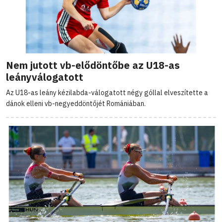
Nem jutott vb-elődöntőbe az U18-as
leányválogatott
Az U18-as leány kézilabda-válogatott négy góllal elveszítette a
dánok elleni vb-negyeddöntőjét Romániában.