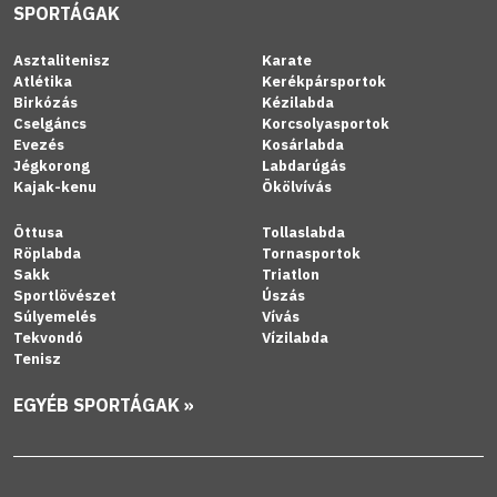
SPORTÁGAK
Asztalitenisz
Karate
Atlétika
Kerékpársportok
Birkózás
Kézilabda
Cselgáncs
Korcsolyasportok
Evezés
Kosárlabda
Jégkorong
Labdarúgás
Kajak-kenu
Ökölvívás
Öttusa
Tollaslabda
Röplabda
Tornasportok
Sakk
Triatlon
Sportlövészet
Úszás
Súlyemelés
Vívás
Tekvondó
Vízilabda
Tenisz
EGYÉB SPORTÁGAK »