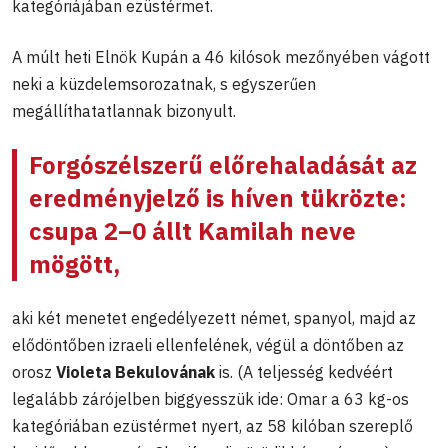
kategóriájában ezüstérmet.
A múlt heti Elnök Kupán a 46 kilósok mezőnyében vágott
neki a küzdelemsorozatnak, s egyszerűen
megállíthatatlannak bizonyult.
Forgószélszerű előrehaladását az
eredményjelző is híven tükrözte:
csupa 2
–
0 állt Kamilah neve
mögött
,
aki két menetet engedélyezett német, spanyol, majd az
elődöntőben izraeli ellenfelének, végül a döntőben az
orosz
Violeta Bekulovának
is. (A teljesség kedvéért
legalább zárójelben biggyesszük ide: Omar a 63 kg-os
kategóriában ezüstérmet nyert, az 58 kilóban szereplő