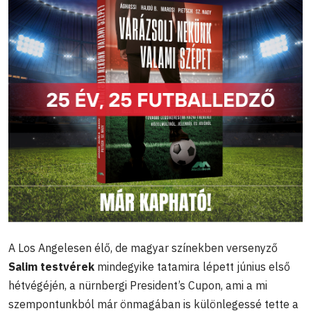
A Los Angelesen élő, de magyar színekben versenyző
Salim testvérek
mindegyike tatamira lépett június első
hétvégéjén, a nürnbergi President’s Cupon, ami a mi
szempontunkból már önmagában is különlegessé tette a