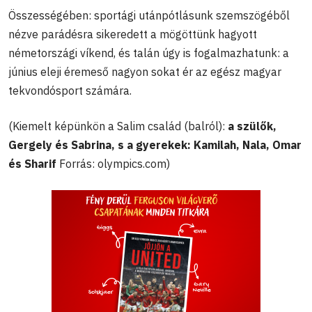
Összességében: sportági utánpótlásunk szemszögéből
nézve parádésra sikeredett a mögöttünk hagyott
németországi víkend, és talán úgy is fogalmazhatunk: a
június eleji éremeső nagyon sokat ér az egész magyar
tekvondósport számára.
(Kiemelt képünkön a Salim család (balról):
a szülők,
Gergely és Sabrina, s a gyerekek: Kamilah, Nala, Omar
és Sharif
Forrás: olympics.com)