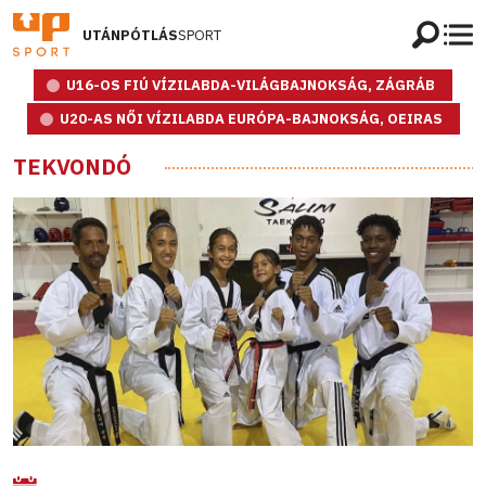
UTÁNPÓTLÁS
SPORT
U16-OS FIÚ VÍZILABDA-VILÁGBAJNOKSÁG, ZÁGRÁB
U20-AS NŐI VÍZILABDA EURÓPA-BAJNOKSÁG, OEIRAS
TEKVONDÓ