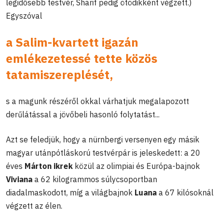
legidősebb testvér, Sharif pedig ötödikként végzett.)
Egyszóval
a Salim-kvartett igazán
emlékezetessé tette közös
tatamiszereplését
,
s a magunk részéről okkal várhatjuk megalapozott
derűlátással a jövőbeli hasonló folytatást...
Azt se feledjük, hogy a nürnbergi versenyen egy másik
magyar utánpótláskorú testvérpár is jeleskedett: a 20
éves
Márton ikrek
közül az olimpiai és Európa-bajnok
Viviana
a 62 kilogrammos súlycsoportban
diadalmaskodott, míg a világbajnok
Luana
a 67 kilósoknál
végzett az élen.