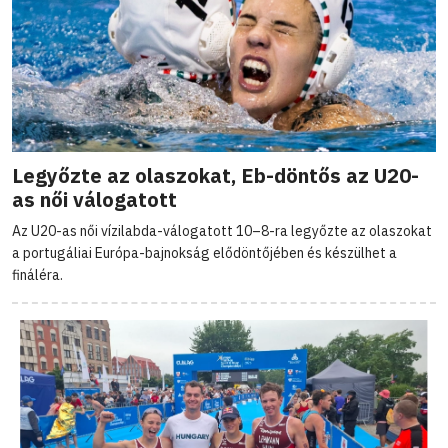
Legyőzte az olaszokat, Eb-döntős az U20-
as női válogatott
Az U20-as női vízilabda-válogatott 10–8-ra legyőzte az olaszokat
a portugáliai Európa-bajnokság elődöntőjében és készülhet a
fináléra.