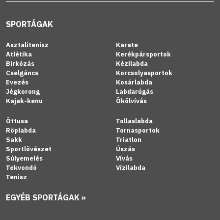
SPORTÁGAK
Asztalitenisz
Karate
Atlétika
Kerékpársportok
Birkózás
Kézilabda
Cselgáncs
Korcsolyasportok
Evezés
Kosárlabda
Jégkorong
Labdarúgás
Kajak-kenu
Ökölvívás
Öttusa
Tollaslabda
Röplabda
Tornasportok
Sakk
Triatlon
Sportlövészet
Úszás
Súlyemelés
Vívás
Tekvondó
Vízilabda
Tenisz
EGYÉB SPORTÁGAK »