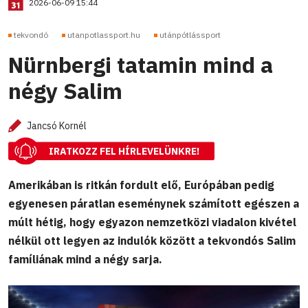
2026-06-09 15:44
tekvondó
utanpotlassport.hu
utánpótlássport
Nürnbergi tatamin mind a
négy Salim
Jancsó Kornél
IRATKOZZ FEL HÍRLEVELÜNKRE!
Amerikában is ritkán fordult elő, Európában pedig
egyenesen páratlan eseménynek számított egészen a
múlt hétig, hogy egyazon nemzetközi viadalon kivétel
nélkül ott legyen az indulók között a tekvondós Salim
famíliának mind a négy sarja.