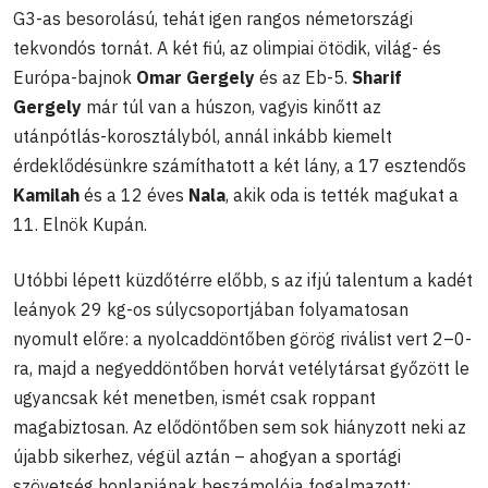
G3-as besorolású, tehát igen rangos németországi
tekvondós tornát. A két fiú, az olimpiai ötödik, világ- és
Európa-bajnok
Omar Gergely
és az Eb-5.
Sharif
Gergely
már túl van a húszon, vagyis kinőtt az
utánpótlás-korosztályból, annál inkább kiemelt
érdeklődésünkre számíthatott a két lány, a 17 esztendős
Kamilah
és a 12 éves
Nala
, akik oda is tették magukat a
11. Elnök Kupán.
Utóbbi lépett küzdőtérre előbb, s az ifjú talentum a kadét
leányok 29 kg-os súlycsoportjában folyamatosan
nyomult előre: a nyolcaddöntőben görög riválist vert 2–0-
ra, majd a negyeddöntőben horvát vetélytársat győzött le
ugyancsak két menetben, ismét csak roppant
magabiztosan. Az elődöntőben sem sok hiányzott neki az
újabb sikerhez, végül aztán – ahogyan a sportági
szövetség honlapjának beszámolója fogalmazott: