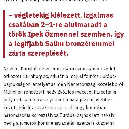
–
végletekig kiélezett, izgalmas
csatában 2
–
1-re alulmaradt a
török Ipek Özmennel szemben, így
a legifjabb Salim bronzéremmel
zárta szereplését.
Nővére, Kamilah eleve nem akármilyen ajánlólevéllel
érkezett Nürnbergbe, miután a májusi felnőtt Európa-
bajnokságon, amelyet szintén Németország, közelebbről
München rendezett, négy győztes meccsel harcolta ki
pályafutása első aranyérmét a nála jóval idősebbek
között. Mindezt azok után érte el, hogy korábban
háromszor is korosztályos Európa-bajnok lett, tavaly
pedig a juniorok kontinensviadalán szerzett küzdelmi