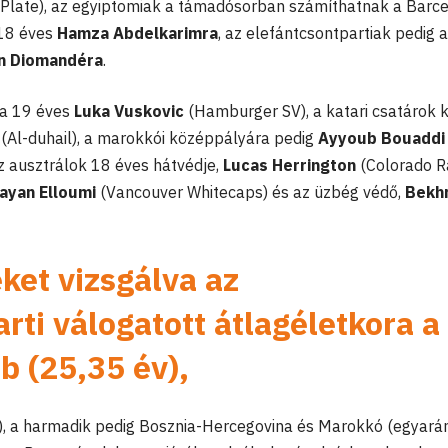
 Plate), az egyiptomiak a támadósorban számíthatnak a Barc
 18 éves
Hamza Abdelkarimra
, az elefántcsontpartiak pedig 
n Diomandéra
.
 a 19 éves
Luka Vuskovic
(Hamburger SV), a katari csatárok 
d
(Al-duhail), a marokkói középpályára pedig
Ayyoub Bouaddi
az ausztrálok 18 éves hátvédje,
Lucas Herrington
(Colorado R
ayan Elloumi
(Vancouver Whitecaps) és az üzbég védő,
Bekh
eket vizsgálva az
rti válogatott átlagéletkora a
b (25,35 év),
), a harmadik pedig Bosznia-Hercegovina és Marokkó (egyará