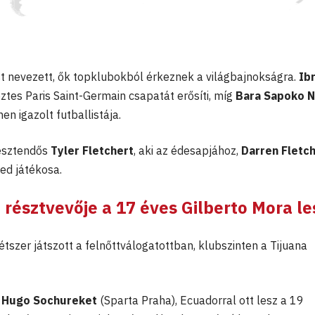
t nevezett, ők topklubokból érkeznek a világbajnokságra.
Ib
ztes Paris Saint-Germain csapatát erősíti, míg
Bara Sapoko N
n igazolt futballistája.
 esztendős
Tyler Fletchert
, aki az édesapjához,
Darren Fletc
ed játékosa.
b résztvevője a 17 éves
Gilberto Mora
le
tszer játszott a felnőttválogatottban, klubszinten a Tijuana
s
Hugo Sochureket
(Sparta Praha), Ecuadorral ott lesz a 19