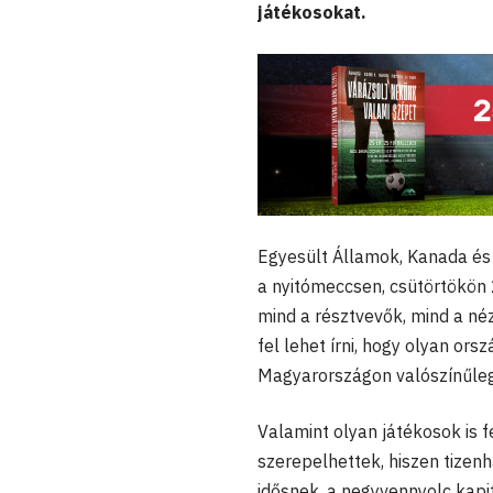
játékosokat.
Egyesült Államok, Kanada és
a nyitómeccsen, csütörtökön 
mind a résztvevők, mind a néz
fel lehet írni, hogy olyan or
Magyarországon valószínűleg
Valamint olyan játékosok is 
szerepelhettek, hiszen tize
idősnek, a negyvennyolc kapi