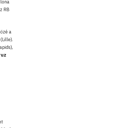
elona
az RB
közé a
(Lille).
apids),
ruz
nt