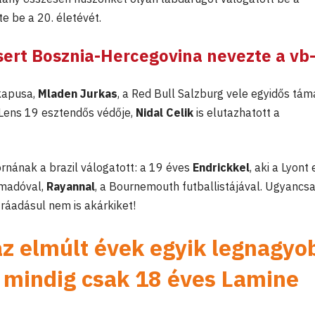
e be a 20. életévét.
sert Bosznia-Hercegovina nevezte a vb-
kapusa,
Mladen Jurkas
, a Red Bull Salzburg vele egyidős tám
a Lens 19 esztendős védője,
Nidal Celik
is elutazhatott a
ornának a brazil válogatott: a 19 éves
Endrickkel
, aki a Lyont 
ámadóval,
Rayannal
, a Bournemouth futballistájával. Ugyancs
 ráadásul nem is akárkiket!
 az elmúlt évek egyik legnagyo
g mindig csak 18 éves
Lamine