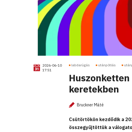
labdarúgás
utánpótlás
után
2026-06-10
17:51
Huszonketten 2
keretekben
Bruckner Máté
Csütörtökön kezdődik a 20
összegyűjtöttük a válogato