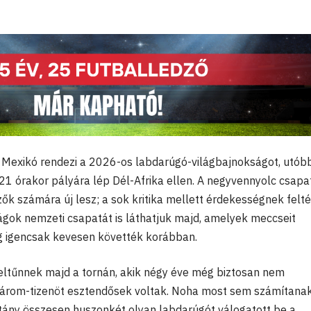
 Mexikó rendezi a 2026-os labdarúgó-világbajnokságot, utób
21 órakor pályára lép Dél-Afrika ellen. A negyvennyolc csapa
ők számára új lesz; a sok kritika mellett érdekességnek felté
szágok nemzeti csapatát is láthatjuk majd, amelyek meccseit
 igencsak kevesen követték korábban.
feltűnnek majd a tornán, akik négy éve még biztosan nem
nhárom-tizenöt esztendősek voltak. Noha most sem számítana
tány összesen huszonkét olyan labdarúgót válogatott be a