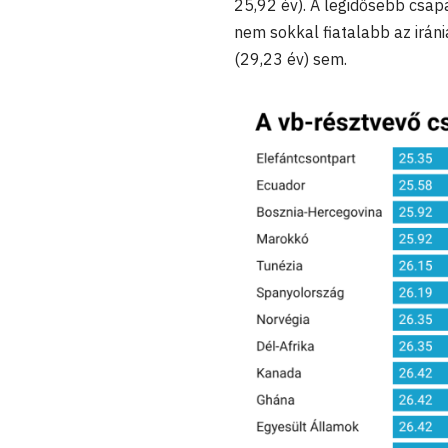
25,92 év). A legidősebb csap
nem sokkal fiatalabb az iráni
(29,23 év) sem.