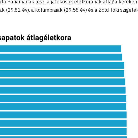
ata Panamának lesz, a játékosok életkorának átlaga kereken
ak (29,81 év), a kolumbiaiak (29,58 év) és a Zöld-foki szigete