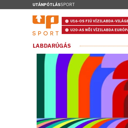
UTÁNPÓTLÁS
SPORT
U16-OS FIÚ VÍZILABDA-VILÁ
U20-AS NŐI VÍZILABDA EURÓ
LABDARÚGÁS