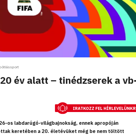
pótlássport
0 év alatt – tinédzserek a vb
IRATKOZZ FEL HÍRLEVELÜNKR
26-os labdarúgó-világbajnokság, ennek apropóján
ttak keretében a 20. életévüket még be nem töltött