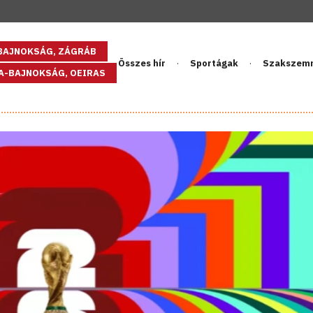
GBAJNOKSÁG, ZÁGRÁB
Összes hír
Sportágak
Szakszem
PA-BAJNOKSÁG, OEIRAS