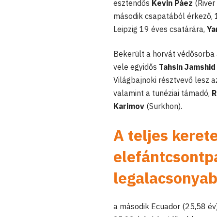
esztendős
Kevin Páez
(River
második csapatából érkező,
Leipzig 19 éves csatárára,
Ya
Bekerült a horvát védősorba
vele egyidős
Tahsin Jamshi
Világbajnoki résztvevő lesz 
valamint a tunéziai támadó,
R
Karimov
(Surkhon).
A teljes keret
elefántcsontpa
legalacsonyab
a második Ecuador (25,58 év