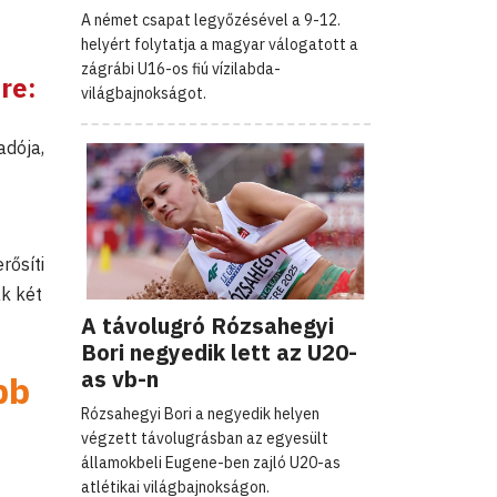
A német csapat legyőzésével a 9-12.
helyért folytatja a magyar válogatott a
zágrábi U16-os fiú vízilabda-
re:
világbajnokságot.
adója,
erősíti
ak két
A távolugró Rózsahegyi
Bori negyedik lett az U20-
as vb-n
bb
Rózsahegyi Bori a negyedik helyen
végzett távolugrásban az egyesült
államokbeli Eugene-ben zajló U20-as
atlétikai világbajnokságon.