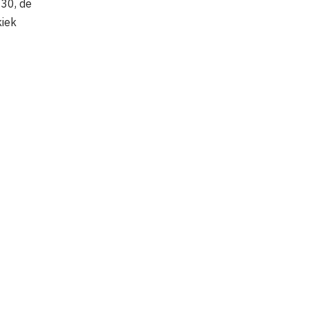
 30, de
kiek