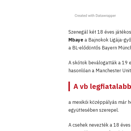
Szenegál két 18 éves játékos
Mbaye
a Bajnokok Ligája-győ
a BL-elődöntős Bayern Münche
A skótok beválogatták a 19
hasonlóan a Manchester Unit
A vb legfiatalab
a mexikói középpályás már hé
együttesében szerepel.
A csehek nevezték a 18 éve