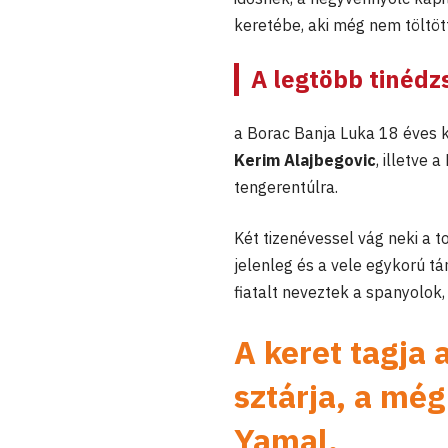
keretébe, aki még nem töltött
A legtöbb tinédz
a Borac Banja Luka 18 éves 
Kerim Alajbegovic
, illetve 
tengerentúlra.
Két tizenévessel vág neki a t
jelenleg és a vele egykorú t
fiatalt neveztek a spanyolok,
A keret tagja
sztárja, a mé
Yamal
,