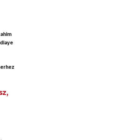
rahim
diaye
herhez
sz,