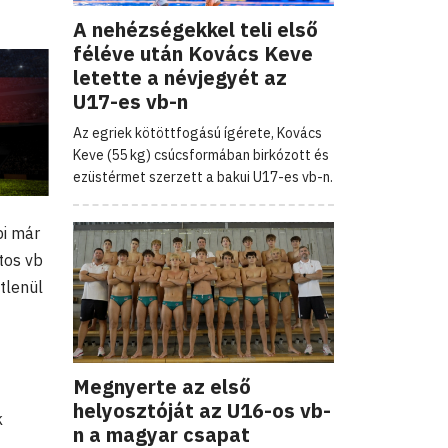
A nehézségekkel teli első
féléve után Kovács Keve
letette a névjegyét az
U17-es vb-n
Az egriek kötöttfogású ígérete, Kovács
Keve (55 kg) csúcsformában birkózott és
ezüstérmet szerzett a bakui U17-es vb-n.
bi már
tos vb
tlenül
Megnyerte az első
helyosztóját az U16-os vb-
k
n a magyar csapat