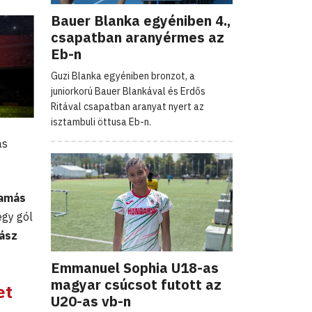
Bauer Blanka egyéniben 4.,
csapatban aranyérmes az
Eb-n
Guzi Blanka egyéniben bronzot, a
juniorkorú Bauer Blankával és Erdős
Ritával csapatban aranyat nyert az
isztambuli öttusa Eb-n.
as
amás
egy gól
ász
Emmanuel Sophia U18-as
magyar csúcsot futott az
et
U20-as vb-n