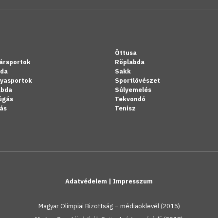
Öttusa
ársportok
Röplabda
bda
Sakk
lyasportok
Sportlövészet
abda
Súlyemelés
úgás
Tekvondó
ás
Tenisz
Adatvédelem
|
Impresszum
Magyar Olimpiai Bizottság – médiaoklevél (2015)