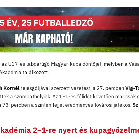
 az U17-es labdarúgó Magyar-kupa döntőjét, melyben a Vas
Akadémia találkozott.
h Kornél
fejesgóljával szerzett vezetést, a 27. percben
Víg-T
ettek a szombathelyiek. Az 1–1-es félidőt követően már csak 
 73. percben a szintén fejjel eredményes fővárosi játékos,
Sz
Akadémia 2–1-re nyert és kupagyőzelm