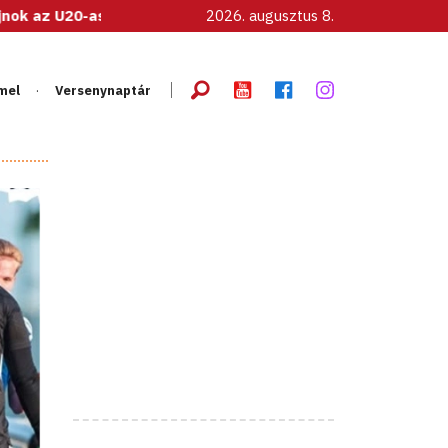
s női válogatott!
2026. augusztus 8.
mel
Versenynaptár