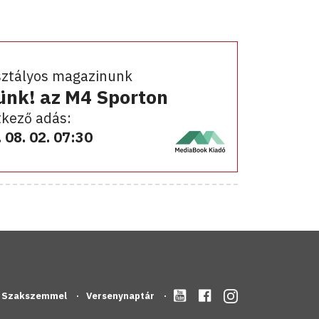
sztályos magazinunk
ünk! az M4 Sporton
kező adás:
 08. 02. 07:30
Szakszemmel
Versenynaptár