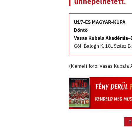
ünnepelhetett.
U17-ES MAGYAR-KUPA
Döntő
Vasas Kubala Akadémia–I
Gól: Balogh K. 18., Szász B. 
(Kiemelt fotó: Vasas Kubala
T