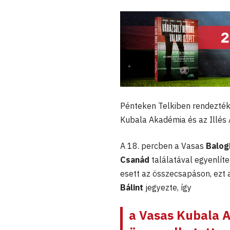
Pénteken Telkiben rendezték
Kubala Akadémia és az Illés 
A 18. percben a Vasas
Balog
Csanád
találatával egyenlít
esett az összecsapáson, ezt a
Bálint
jegyezte, így
a Vasas Kubala 