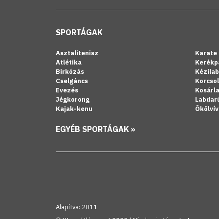
SPORTÁGAK
Asztalitenisz
Karate
Atlétika
Kerékp
Birkózás
Kézila
Cselgáncs
Korcso
Evezés
Kosárl
Jégkorong
Labdar
Kajak-kenu
Ökölvív
EGYÉB SPORTÁGAK »
Alapítva: 2011