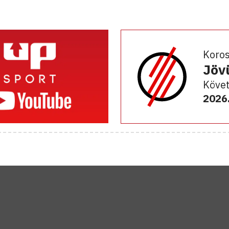
Koro
Jöv
Követ
2026.