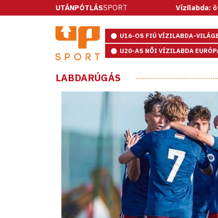
UTÁNPÓTLÁS
SPORT
Vízilabda: ötméteresekke
U16-OS FIÚ VÍZILABDA-VILÁ
U20-AS NŐI VÍZILABDA EURÓ
LABDARÚGÁS