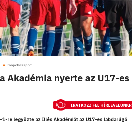
utánpótlássport
a Akadémia nyerte az U17-es
IRATKOZZ FEL HÍRLEVELÜNKR
–1-re legyőzte az Illés Akadémiát az U17-es labdarúgó