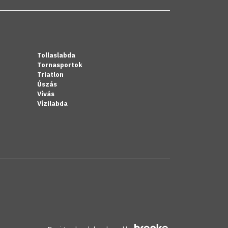
Tollaslabda
Tornasportok
Triatlon
Úszás
Vívás
Vízilabda