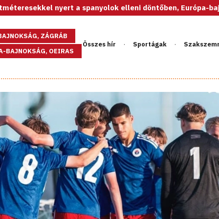
l nyert a spanyolok elleni döntőben, Európa-bajnok az U20-a
GBAJNOKSÁG, ZÁGRÁB
Összes hír
Sportágak
Szakszem
PA-BAJNOKSÁG, OEIRAS