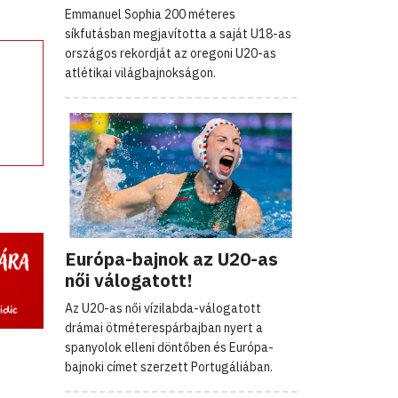
Emmanuel Sophia 200 méteres
síkfutásban megjavította a saját U18-as
országos rekordját az oregoni U20-as
atlétikai világbajnokságon.
Európa-bajnok az U20-as
női válogatott!
Az U20-as női vízilabda-válogatott
drámai ötméterespárbajban nyert a
spanyolok elleni döntőben és Európa-
bajnoki címet szerzett Portugáliában.