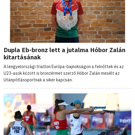
Dupla Eb-bronz lett a jutalma Hóbor Zalán
kitartásának
A lengyelországi triatlon Európa-bajnokságon a felnőttek és az
U23-asok között is bronzérmet szerző Hóbor Zalán mesélt az
Utánpótlássportnak a siker kapcsán.