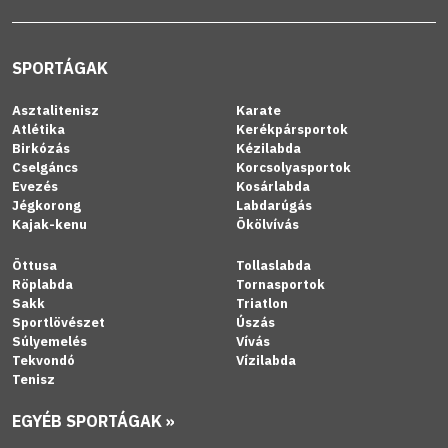
SPORTÁGAK
Asztalitenisz
Karate
Atlétika
Kerékpársportok
Birkózás
Kézilabda
Cselgáncs
Korcsolyasportok
Evezés
Kosárlabda
Jégkorong
Labdarúgás
Kajak-kenu
Ökölvívás
Öttusa
Tollaslabda
Röplabda
Tornasportok
Sakk
Triatlon
Sportlövészet
Úszás
Súlyemelés
Vívás
Tekvondó
Vízilabda
Tenisz
EGYÉB SPORTÁGAK »