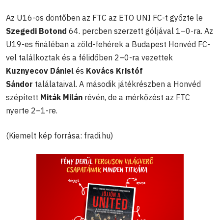
Az U16-os döntőben az FTC az ETO UNI FC-t győzte le
Szegedi Botond
64. percben szerzett góljával 1–0-ra. Az
U19-es fináléban a zöld-fehérek a Budapest Honvéd FC-
vel találkoztak és a félidőben 2–0-ra vezettek
Kuznyecov Dániel
és
Kovács Kristóf
Sándor
találataival. A második játékrészben a Honvéd
szépített
Miták Milán
révén, de a mérkőzést az FTC
nyerte 2–1-re.
(Kiemelt kép forrása: fradi.hu)