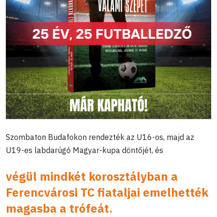
Szombaton Budafokon rendezték az U16-os, majd az
U19-es labdarúgó Magyar-kupa döntőjét, és
végül mindkét korosztályban a
Ferencvárosi TC fiataljai emelhették
magasba a trófeát.