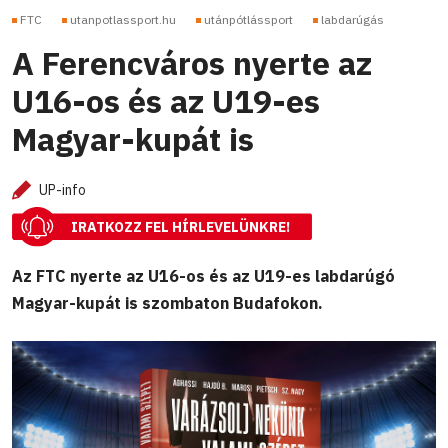
FTC
utanpotlassport.hu
utánpótlássport
labdarúgás
A Ferencváros nyerte az
U16-os és az U19-es
Magyar-kupát is
UP-info
IRATKOZZ FEL HÍRLEVELÜNKRE!
Az FTC nyerte az U16-os és az U19-es labdarúgó
Magyar-kupát is szombaton Budafokon.