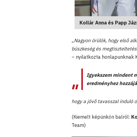
Kollár Anna és Papp Jáz
„Nagyon örülök, hogy első al
büszkeség és megtiszteltetés,
– nyilatkozta honlapunknak K
Igyekszem mindent me
eredményhez hozzájár
hogy a jövő tavasszal induló o
(Kiemelt képünkön balról:
Ko
Team)