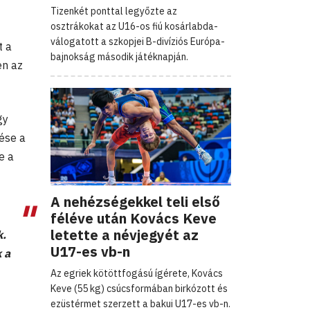
Tizenkét ponttal legyőzte az
osztrákokat az U16-os fiú kosárlabda-
válogatott a szkopjei B-divíziós Európa-
t a
bajnokság második játéknapján.
en az
gy
ése a
e a
A nehézségekkel teli első
féléve után Kovács Keve
letette a névjegyét az
k.
U17-es vb-n
 a
Az egriek kötöttfogású ígérete, Kovács
Keve (55 kg) csúcsformában birkózott és
ezüstérmet szerzett a bakui U17-es vb-n.