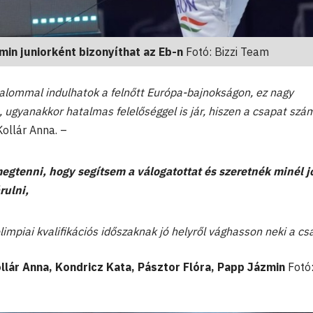
min juniorként bizonyíthat az Eb-n
Fotó: Bizzi Team
kalommal indulhatok a felnőtt Európa-bajnokságon, ez nagy
 ugyanakkor hatalmas felelőséggel is jár, hiszen a csapat szá
ollár Anna. –
gtenni, hogy segítsem a válogatottat és szeretnék minél 
ulni,
limpiai kvalifikációs időszaknak jó helyről vághasson neki a cs
llár Anna, Kondricz Kata, Pásztor Flóra, Papp Jázmin
Fotó: