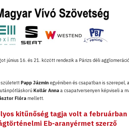
ot június 16. és 21. között rendezik a Párizs déli agglomerác
 született
Papp Jázmin
egyéniben és csapatban is szerepel, 
s utánpótláskorú
Kollár Anna
a csapatversenyen képviseli a m
ásztor Flóra
mellett.
lyos kitűnőség tagja volt a februárban
tágtörténelmi Eb-aranyérmet szerző