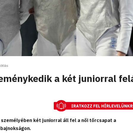
ótlás
ménykedik a két juniorral fel
IRATKOZZ FEL HÍRLEVELÜNKR
személyében két juniorral áll fel a női tőrcsapat a
-bajnokságon.