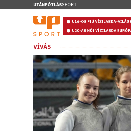
UTÁNPÓTLÁS
SPORT
U16-OS FIÚ VÍZILABDA-VILÁ
U20-AS NŐI VÍZILABDA EURÓ
VÍVÁS