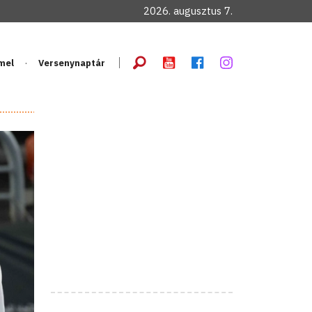
2026. augusztus 7.
mel
Versenynaptár