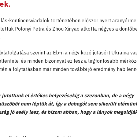
ek.
lás-kontinensviadalok történetében először nyert aranyérme
ellettük Polonyi Petra és Zhou Xinyao alkotta négyes a döntőb
.
lylatolgatása szerint az Eb-n a négy közé jutásért Ukrajna va
llenfele, és minden bizonnyal ez lesz a legfontosabb mérkőz
etén a folytatásban már minden további jó eredmény hab lenn
 jutottunk el értékes helyezésekig a szezonban, de a négy
 küszöböt nem léptük át, így a dobogót sem sikerült elérnün
ság jó esély lesz, és bízom abban, hogy a lányok megoldják