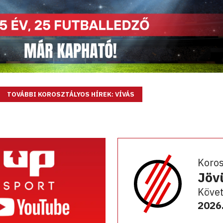
TOVÁBBI KOROSZTÁLYOS HÍREK: VÍVÁS
Koro
Jöv
Követ
2026.