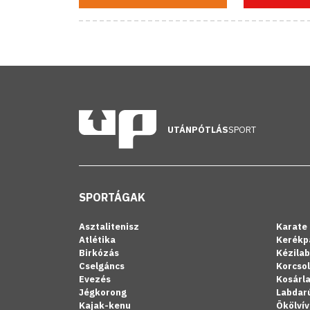
UTÁNPÓTLÁS
SPORT
SPORTÁGAK
Asztalitenisz
Karate
Atlétika
Kerékp
Birkózás
Kézila
Cselgáncs
Korcso
Evezés
Kosárl
Jégkorong
Labdar
Kajak-kenu
Ökölvív