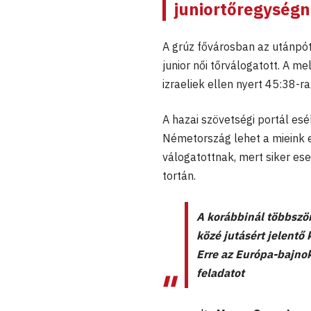
juniortőregységn
A grúz fővárosban az utánpót
junior női tőrválogatott. A m
izraeliek ellen nyert 45:38-ra
A hazai szövetségi portál esé
Németország lehet a mieink e
válogatottnak, mert siker es
tortán.
A korábbinál többször
közé jutásért jelentő
Erre az Európa-bajnok
feladatot