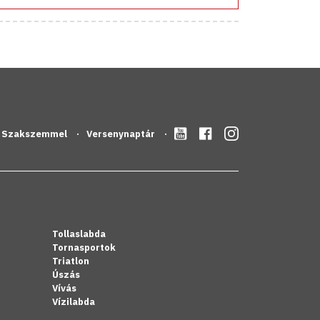
Szakszemmel
Versenynaptár
Tollaslabda
Tornasportok
Triatlon
Úszás
Vívás
Vízilabda