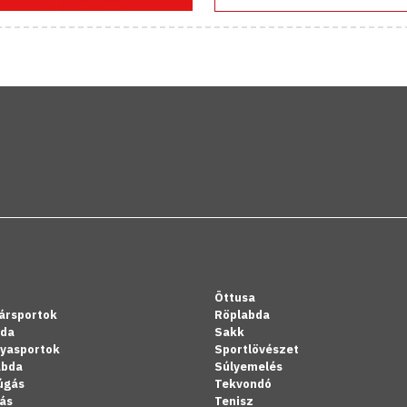
Öttusa
ársportok
Röplabda
bda
Sakk
lyasportok
Sportlövészet
abda
Súlyemelés
úgás
Tekvondó
ás
Tenisz