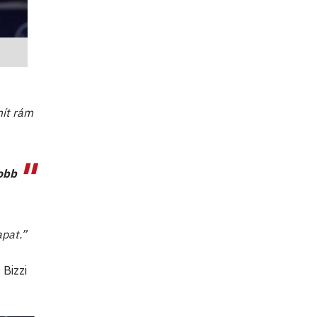
mít rám
jobb
apat.”
 Bizzi