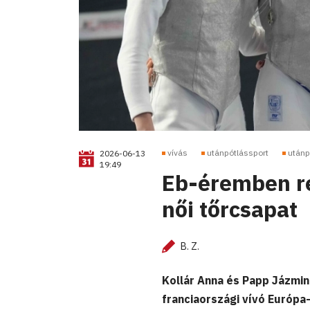
vívás
utánpótlássport
utánp
2026-06-13
19:49
Eb-éremben re
női tőrcsapat
B. Z.
Kollár Anna és Papp Jázmin 
franciaországi vívó Európa