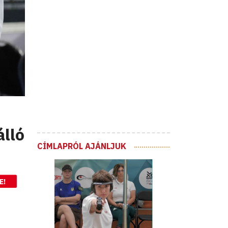
álló
CÍMLAPRÓL AJÁNLJUK
E!