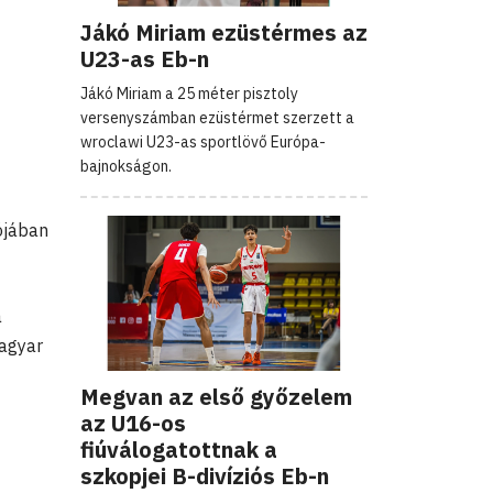
Jákó Miriam ezüstérmes az
U23-as Eb-n
Jákó Miriam a 25 méter pisztoly
versenyszámban ezüstérmet szerzett a
wroclawi U23-as sportlövő Európa-
bajnokságon.
iójában
a
agyar
Megvan az első győzelem
az U16-os
fiúválogatottnak a
szkopjei B-divíziós Eb-n