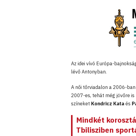
Az idei vívó Európa-bajnokság
lévő Antonyban.
A női tőrviadalon a 2006-ban
2007-es, tehát még jövőre i
színeket
Kondricz Kata
és
P
Mindkét korosztá
Tbilisziben spor