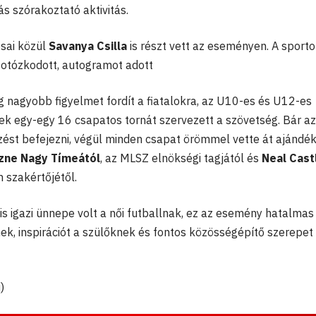
s szórakoztató aktivitás.
osai közül
Savanya Csilla
is részt vett az eseményen. A sporto
fotózkodott, autogramot adott
nagyobb figyelmet fordít a fiatalokra, az U10-es és U12-es
ek egy-egy 16 csapatos tornát szervezett a szövetség. Bár az
st befejezni, végül minden csapat örömmel vette át ajándé
zne Nagy Tímeától
, az MLSZ elnökségi tagjától és
Neal Cast
szakértőjétől.
is igazi ünnepe volt a női futballnak, ez az esemény hatalmas
ek, inspirációt a szülőknek és fontos közösségépítő szerepet 
)