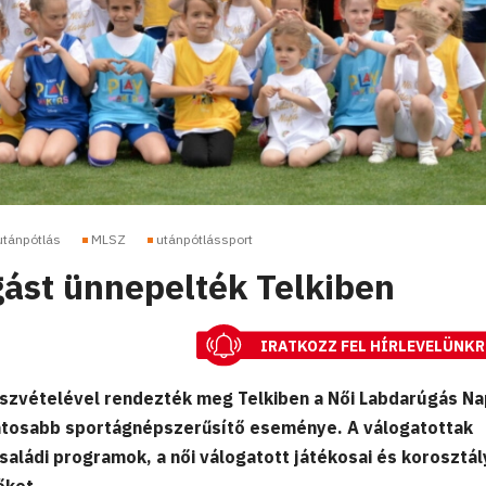
utánpótlás
MLSZ
utánpótlássport
gást ünnepelték Telkiben
IRATKOZZ FEL HÍRLEVELÜNKR
észvételével rendezték meg Telkiben a Női Labdarúgás Na
ntosabb sportágnépszerűsítő eseménye. A válogatottak
aládi programok, a női válogatott játékosai és korosztá