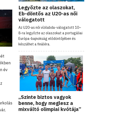
Legyőzte az olaszokat,
Eb-döntős az U20-as női
válogatott
Az U20-as női vízilabda-válogatott 10–
8-ra legyőzte az olaszokat a portugáliai
Európa-bajnokság elődöntőjében és
készülhet a fináléra.
sét
tékben
n év
y
az
„Szinte biztos vagyok
benne, hogy meglesz a
urkolás
mixváltó olimpiai kvótája”
vár,