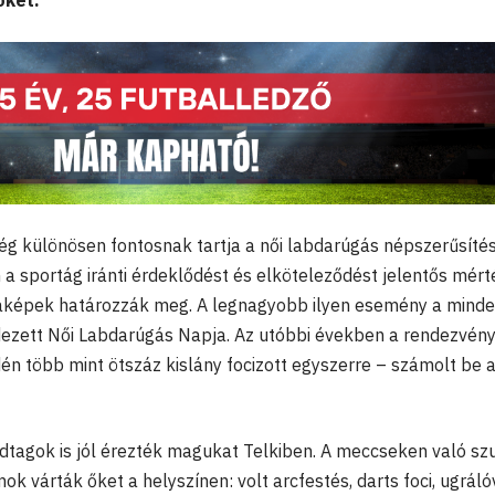
őket.
g különösen fontosnak tartja a női labdarúgás népszerűsíté
 a sportág iránti érdeklődést és elköteleződést jelentős mér
daképek határozzák meg. A legnagyobb ilyen esemény a minde
ezett Női Labdarúgás Napja. Az utóbbi években a rendezvén
én több mint ötszáz kislány focizott egyszerre – számolt be 
ládtagok is jól érezték magukat Telkiben. A meccseken való sz
k várták őket a helyszínen: volt arcfestés, darts foci, ugráló