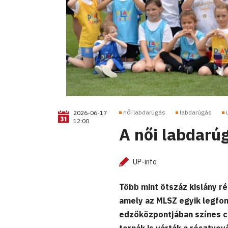
női labdarúgás
labdarúgás
2026-06-17
12:00
A női labdarú
UP-info
Több mint ötszáz kislány r
amely az MLSZ egyik legfo
edzőközpontjában színes cs