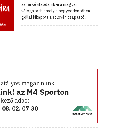
as fiú kézilabda Eb-n a magyar
válogatott, amely a negyeddöntőben ..
góllal kikapott a szlovén csapattól.
sztályos magazinunk
ünk! az M4 Sporton
kező adás:
 08. 02. 07:30