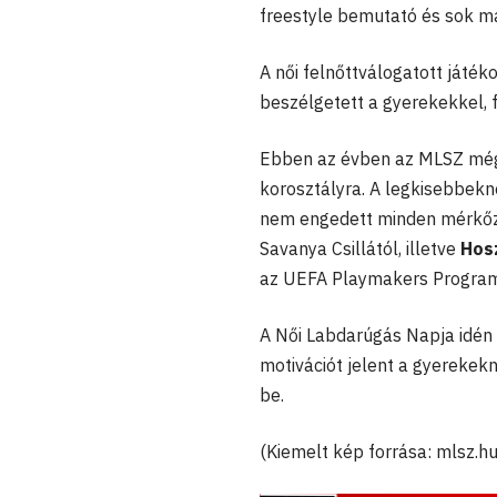
freestyle bemutató és sok má
A női felnőttválogatott játék
beszélgetett a gyerekekkel, 
Ebben az évben az MLSZ még 
korosztályra. A legkisebbekn
nem engedett minden mérkőzé
Savanya Csillától, illetve
Hos
az UEFA Playmakers Program 
A Női Labdarúgás Napja idén 
motivációt jelent a gyerekekn
be.
(Kiemelt kép forrása: mlsz.hu