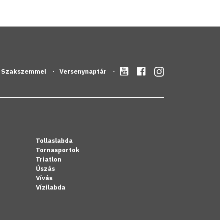
Szakszemmel
Versenynaptár
Tollaslabda
Tornasportok
Triatlon
Úszás
Vívás
Vízilabda