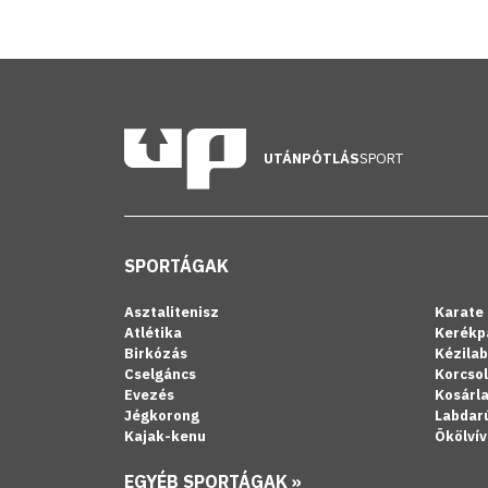
UTÁNPÓTLÁS
SPORT
SPORTÁGAK
Asztalitenisz
Karate
Atlétika
Kerékp
Birkózás
Kézila
Cselgáncs
Korcso
Evezés
Kosárl
Jégkorong
Labdar
Kajak-kenu
Ökölvív
EGYÉB SPORTÁGAK »