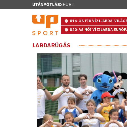
UTÁNPÓTLÁS
SPORT
U16-OS FIÚ VÍZILABDA-VILÁ
U20-AS NŐI VÍZILABDA EURÓ
LABDARÚGÁS