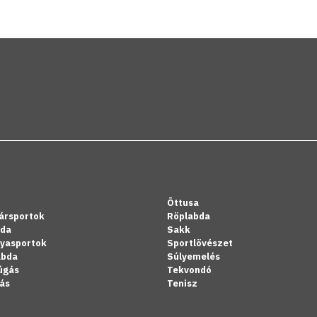
Öttusa
ársportok
Röplabda
bda
Sakk
lyasportok
Sportlövészet
abda
Súlyemelés
úgás
Tekvondó
ás
Tenisz