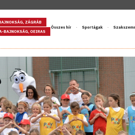
GBAJNOKSÁG, ZÁGRÁB
Összes hír
Sportágak
Szakszem
PA-BAJNOKSÁG, OEIRAS