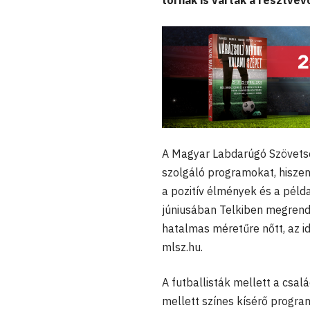
tornák is várták a résztvev
A Magyar Labdarúgó Szövetsé
szolgáló programokat, hiszen
a pozitív élmények és a pél
júniusában Telkiben megrend
hatalmas méretűre nőtt, az id
mlsz.hu.
A futballisták mellett a csa
mellett színes kísérő programo