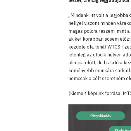
lettél, a világ legjobbjaiv
„Mindenki itt volt a legjobba
hellyel viszont minden várak
magas polcra teszem, mint a 
akiket korábban sosem előztem
kezdete óta tehát WTCS-tized
jelenleg az ötödik helyen áll
olimpia előtt, de biztató a 
keményebb munkára sarkall. A
nemcsak a célt szeretném elé
(Kiemelt képünk forrása: MT