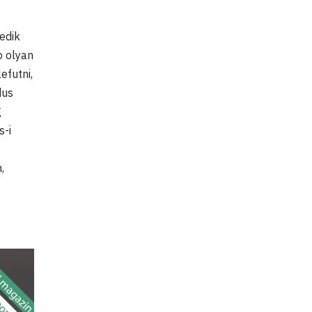
zedik
b olyan
efutni,
dus
g
s-i
,