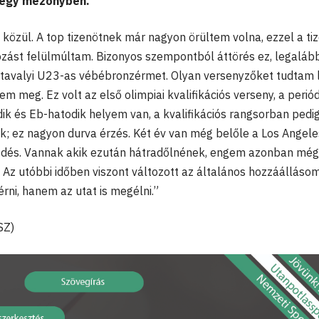
al egy mezőnyben.
k közül. A top tizenötnek már nagyon örültem volna, ezzel a ti
ozást felülmúltam. Bizonyos szempontból áttörés ez, legaláb
tavalyi U23-as vébébronzérmet. Olyan versenyzőket tudtam l
 meg. Ez volt az első olimpiai kvalifikációs verseny, a perió
ik és Eb-hatodik helyem van, a kvalifikációs rangsorban pedi
ok; ez nagyon durva érzés. Két év van még belőle a Los Angele
kezdés. Vannak akik ezután hátradőlnének, engem azonban még
z utóbbi időben viszont változott az általános hozzáállásom
rni, hanem az utat is megélni.”
SZ)