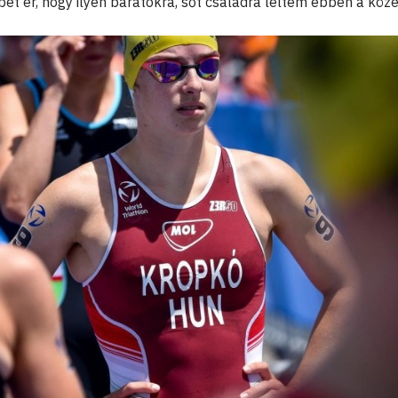
et ér, hogy ilyen barátokra, sőt családra leltem ebben a köz