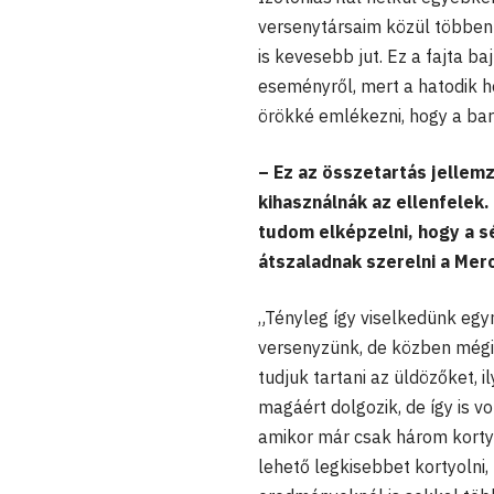
versenytársaim közül többen 
is kevesebb jut. Ez a fajta b
eseményről, mert a hatodik h
örökké emlékezni, hogy a bar
– Ez az összetartás jellemz
kihasználnák az ellenfelek
tudom elképzelni, hogy a sé
átszaladnak szerelni a Merc
„Tényleg így viselkedünk egy
versenyzünk, de közben mégis
tudjuk tartani az üldözőket,
magáért dolgozik, de így is vo
amikor már csak három korty
lehető legkisebbet kortyolni