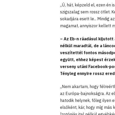
„Ú, hát, képzeld el, ezen én
szigszalag sem rossz ötlet. K
sokadjára esett le... Mindig
magamat, annyiszor kellett 
– Az Eb-n ráadásul kijutott
nélkül maradtál, de a lánco
veszítettél fontos másodp
együtt, ehhez képest érzek
verseny utáni Facebook-po
Tényleg ennyire rossz ere
„Nem akartam, hogy félreér
az Európa-bajnokságra. Az el
hatodik helynek, főleg ilyen
elsőként, kár, hogy míg más 
Izotóniás ital nélkül egyébké