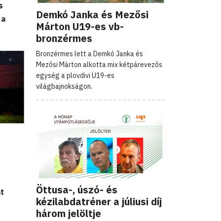
s
Demkó Janka és Mezősi
 a
Márton U19-es vb-
bronzérmes
Bronzérmes lett a Demkó Janka és
Mezősi Márton alkotta mix kétpárevezős
egység a plovdivi U19-es
világbajnokságon.
Öttusa-, úszó- és
t
kézilabdatréner a júliusi díj
három jelöltje