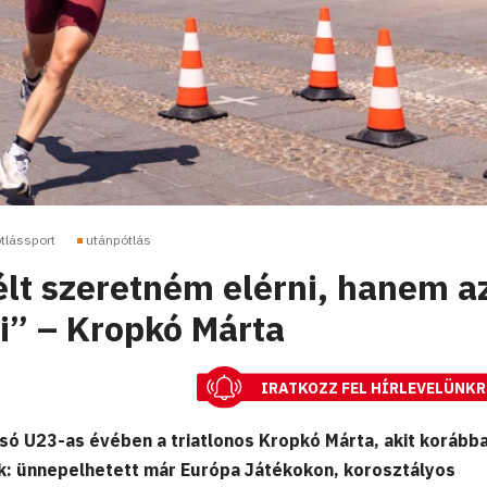
tlássport
utánpótlás
lt szeretném elérni, hanem a
ni” – Kropkó Márta
IRATKOZZ FEL HÍRLEVELÜNKR
olsó U23-as évében a triatlonos Kropkó Márta, akit koráb
k: ünnepelhetett már Európa Játékokon, korosztályos