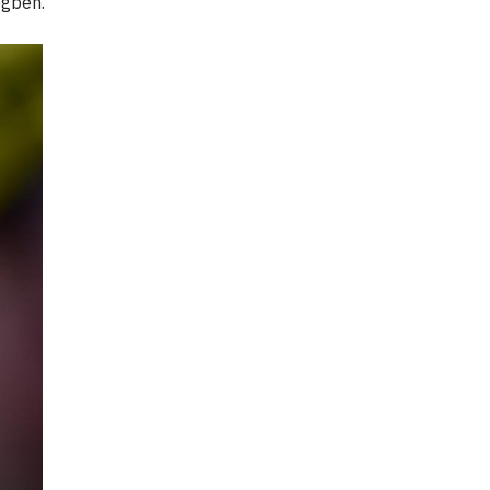
egben.”