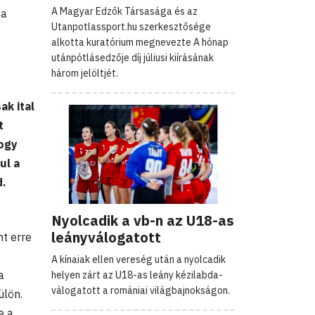
A Magyar Edzők Társasága és az
 a
Utanpotlassport.hu szerkesztősége
alkotta kuratórium megnevezte A hónap
utánpótlásedzője díj júliusi kiírásának
három jelöltjét.
ak ital
t
hogy
ul a
d.
Nyolcadik a vb-n az U18-as
leányválogatott
t erre
A kínaiak ellen vereség után a nyolcadik
a
helyen zárt az U18-as leány kézilabda-
válogatott a romániai világbajnokságon.
ülön.
e a