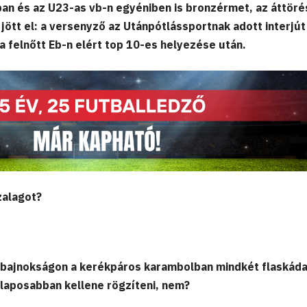
an és az U23-as vb-n egyéniben is bronzérmet, az áttöré
jött el: a versenyző az Utánpótlássportnak adott interjút
a felnőtt Eb-n elért top 10-es helyezése után.
zalagot?
-bajnokságon a kerékpáros karambolban mindkét flaskáda
alaposabban kellene rögzíteni, nem?