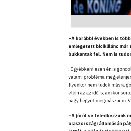
–A korábbi években is több
emlegetett biciklilánc már
bukkantak fel. Nem is tudo
„Egyébként ezen én is gondol
valami probléma megjelenjen,
Ilyenkor nem tudok másra gon
eljön az az idő is, amikor so
nagy hegyet megmásznom. Vis
–A jóról se feledkezzünk m
olaszországi állomásán pál