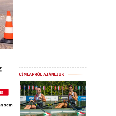
z
CÍMLAPRÓL AJÁNLJUK
E!
ban sem