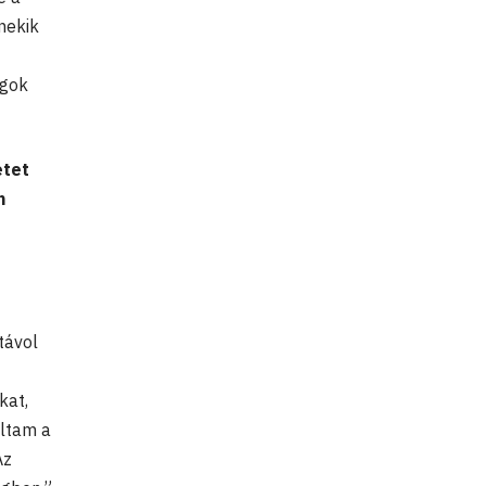
nekik
ogok
etet
n
távol
kat,
áltam a
Az