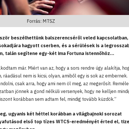
Forrás: MTSZ
ször beszélhettünk balszerencséről veled kapcsolatban,
 sokadjára hagyott cserben, és a sérülések is a legrossza
m, talán segítene egy-két ima Fortuna istennőhöz...
kodtam már. Miért van az, hogy a sors rendre úgy alakítja, ho
 ráadásul nem is kicsi, olyan, amiből egy is sok az embernek.
dolni, csak arra, hogy ami nem öl meg, az megerősít. Remél
rozatban jönnek a gond nélküli versenyek, hogy ne kelljen mind
zont korábban sem adtam fel, mindig tovább küzdök.”
eg, ugyanis két héttel korábban a világbajnoki sorozat
yafutásod első top tízes WTCS-eredményét érted el, tiz