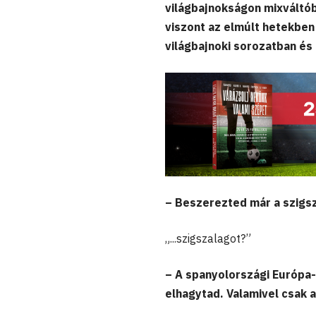
világbajnokságon mixváltób
viszont az elmúlt hetekben 
világbajnoki sorozatban és 
– Beszerezted már a szigs
„...szigszalagot?”
– A spanyolországi Európa
elhagytad. Valamivel csak 