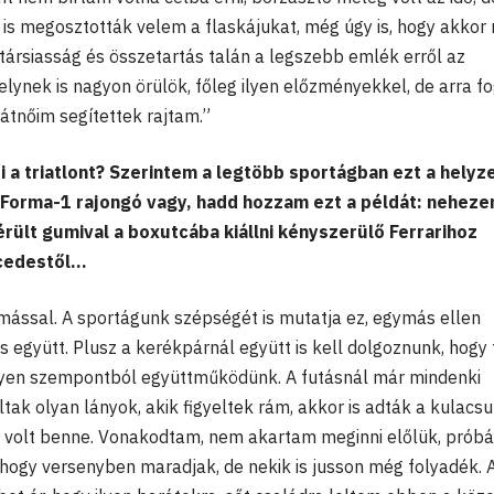
is megosztották velem a flaskájukat, még úgy is, hogy akkor 
ajtársiasság és összetartás talán a legszebb emlék erről az
elynek is nagyon örülök, főleg ilyen előzményekkel, de arra f
átnőim segítettek rajtam.”
i a triatlont? Szerintem a legtöbb sportágban ezt a helyz
. Forma-1 rajongó vagy, hadd hozzam ezt a példát: neheze
rült gumival a boxutcába kiállni kényszerülő Ferrarihoz
edestől...
mással. A sportágunk szépségét is mutatja ez, egymás ellen
 együtt. Plusz a kerékpárnál együtt is kell dolgoznunk, hogy 
 ilyen szempontból együttműködünk. A futásnál már mindenki
ltak olyan lányok, akik figyeltek rám, akkor is adták a kulacsu
 volt benne. Vonakodtam, nem akartam meginni előlük, prób
, hogy versenyben maradjak, de nekik is jusson még folyadék. 