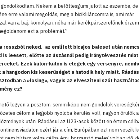
 is gondolkodtam. Nekem a befőttesgumi jutott az eszembe, de
éne erre valami megoldás, meg a bicikliláncomra is, ami már
 azzal van a baj, komolyan, néha már kerékpárszerelőnek érzem
megoldanom ezt a problémát.”
 a rosszból neked, az említett bicajos baleset után nemcs
d is leesett, előtte az úszásnál pedig iránytévesztés miat
erceket. Ezek külön-külön is elegek egy versenyre, nem
 a hangodon kis keserűséget a hatodik hely miatt. Ráadás
sztodban a
»losing«, vagyis az elveszíteni szót használta
dmény ez?
thető legyen a posztom, semmiképp nem gondolok vereségkén
őzetes célom a legjobb nyolcba kerülés volt, nagyon örülök a
 előzmények után. Ráadásul az U23-asok között én értem célb
kontinensviadalon ezért jár a cím, Európában ezt nem veszik k
nt nem bírtam volna célba érni, borzasztó meleg volt az idő, d