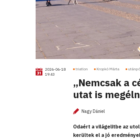
triatlon
Kropkó Márta
utánpó
2026-06-18
19:43
„Nemcsak a cé
utat is megél
Nagy Dániel
Odaért a világelitbe az ut
kerültek el a jó eredménye