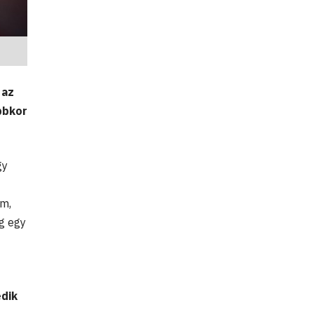
 az
bbkor
gy
em,
ig egy
edik