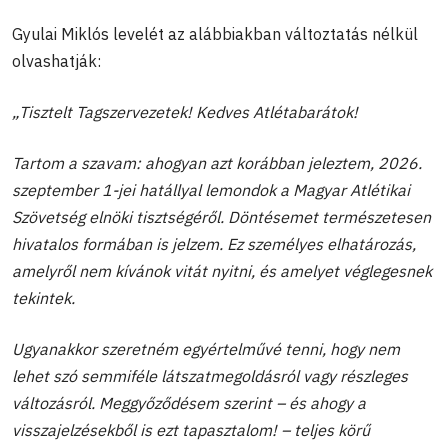
Gyulai Miklós levelét az alábbiakban változtatás nélkül
olvashatják:
„Tisztelt Tagszervezetek! Kedves Atlétabarátok!
Tartom a szavam: ahogyan azt korábban jeleztem, 2026.
szeptember 1-jei hatállyal lemondok a Magyar Atlétikai
Szövetség elnöki tisztségéről. Döntésemet természetesen
hivatalos formában is jelzem. Ez személyes elhatározás,
amelyről nem kívánok vitát nyitni, és amelyet véglegesnek
tekintek.
Ugyanakkor szeretném egyértelművé tenni, hogy nem
lehet szó semmiféle látszatmegoldásról vagy részleges
változásról. Meggyőződésem szerint – és ahogy a
visszajelzésekből is ezt tapasztalom! – teljes körű