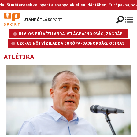
resekkel nyert a spanyolok elleni döntőben, Európa-bajnok az U20-as
UTÁNPÓTLÁS
SPORT
U16-OS FIÚ VÍZILABDA-VILÁGBAJNOKSÁG, ZÁGRÁB
U20-AS NŐI VÍZILABDA EURÓPA-BAJNOKSÁG, OEIRAS
ATLÉTIKA