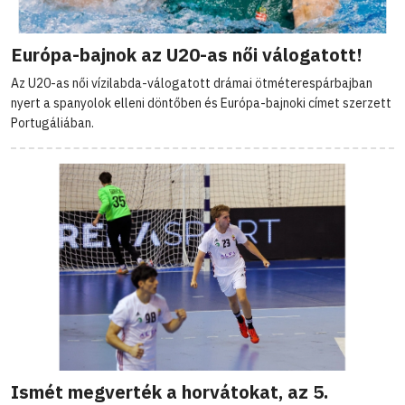
Európa-bajnok az U20-as női válogatott!
Az U20-as női vízilabda-válogatott drámai ötméterespárbajban
nyert a spanyolok elleni döntőben és Európa-bajnoki címet szerzett
Portugáliában.
Ismét megverték a horvátokat, az 5.