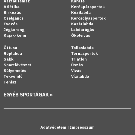
Asztalitenisz
Karate
Atlétika
Kerékpársportok
Birkózás
Kézilabda
Cselgáncs
Korcsolyasportok
Evezés
Kosárlabda
Jégkorong
Labdarúgás
Kajak-kenu
Ökölvívás
Öttusa
Tollaslabda
Röplabda
Tornasportok
Sakk
Triatlon
Sportlövészet
Úszás
Súlyemelés
Vívás
Tekvondó
Vízilabda
Tenisz
EGYÉB SPORTÁGAK »
Adatvédelem
|
Impresszum