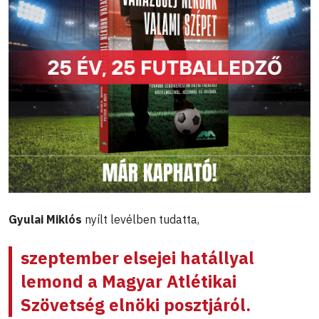
Gyulai Miklós
nyílt levélben tudatta,
szeptember elsejei hatállyal
lemond a Magyar Atlétikai
Szövetség elnöki posztjáról.