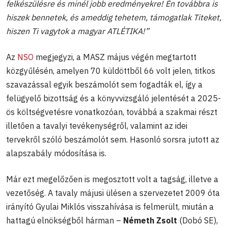
felkészülésre és minél jobb eredményekre! Én továbbra is
hiszek bennetek, és ameddig tehetem, támogatlak Titeket,
hiszen Ti vagytok a magyar ATLÉTIKA!”
Az
NSO
megjegyzi, a MASZ május végén megtartott
közgyűlésén, amelyen 70 küldöttből 66 volt jelen, titkos
szavazással egyik beszámolót sem fogadták el, így a
felügyelő bizottság és a könyvvizsgáló jelentését a 2025-
ös költségvetésre vonatkozóan, továbbá a szakmai részt
illetően a tavalyi tevékenységről, valamint az idei
tervekről szóló beszámolót sem. Hasonló sorsra jutott az
alapszabály módosítása is.
Már ezt megelőzően is megosztott volt a tagság, illetve a
vezetőség. A tavaly májusi ülésen a szervezetet 2009 óta
irányító Gyulai Miklós visszahívása is felmerült, miután a
hattagú elnökségből hárman –
Németh Zsolt
(Dobó SE),