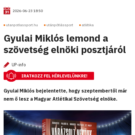
2026-06-23 18:50
utanpotlassport.hu
utánpótlássport
atlétika
Gyulai Miklós lemond a
szövetség elnöki posztjáról
UP-info
IRATKOZZ FEL HÍRLEVELÜNKRE!
Gyulai Miklós bejelentette, hogy szeptembertől már
nem ő lesz a Magyar Atlétikai Szövetség elnöke.