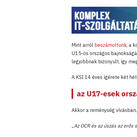
Mint arról
beszámoltunk
, a 
U15-ös országos bajnokságá
legjobbnak bizonyult, így m
A KSI 14 éves ígérete két hé
az U17-esek orsz
Akkor a reménység vívásban, 
„Az OCR és az úszás az erős s