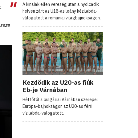
A kínaiak ellen vereség után a nyolcadik
.
helyen zárt az U18-as leány kézilabda-
válogatott a romániai világbajnokságon.
össze
Kezdődik az U20-as fiúk
Eb-je Várnában
Hétfőtől a bulgáriai Várnában szerepel
Európa-bajnokságon az U20-as férfi
vízilabda-válogatott.