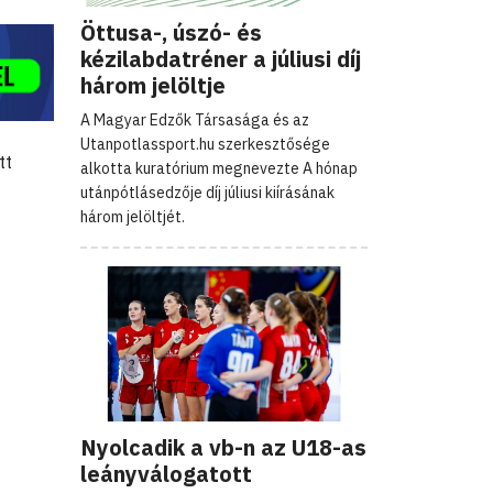
Öttusa-, úszó- és
kézilabdatréner a júliusi díj
három jelöltje
A Magyar Edzők Társasága és az
Utanpotlassport.hu szerkesztősége
tt
alkotta kuratórium megnevezte A hónap
utánpótlásedzője díj júliusi kiírásának
három jelöltjét.
Nyolcadik a vb-n az U18-as
leányválogatott