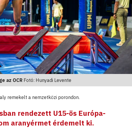
ége az OCR
Fotó: Hunyadi Levente
avaly remekelt a nemzetközi porondon.
asban rendezett U15-ös Európa-
om aranyérmet érdemelt ki.