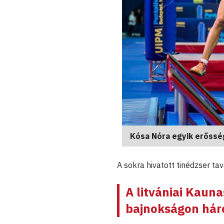
Kósa Nóra egyik erőss
A sokra hivatott tinédzser t
A litvániai Kaun
bajnokságon hár