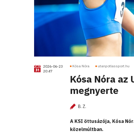
Kósa Nóra
utanpotlassport.hu
2026-06-23
20:47
Kósa Nóra az 
megnyerte
B. Z.
A KSI öttusázója, Kósa Nór
közelmúltban.