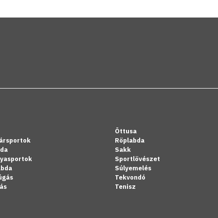
Öttusa
ársportok
Röplabda
bda
Sakk
lyasportok
Sportlövészet
abda
Súlyemelés
úgás
Tekvondó
ás
Tenisz