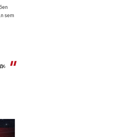
tően
ban sem
gy,