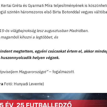
t Kertai Gréta és Gyarmati Míra teljesítményének is köszönhe
végül szintén háromszoros első Birta Botonddal vegyes váltó
15-ös világbajnokság lesz augusztusban Madridban.
magamból kihozni a legtöbbet, és
indent megtettem, egyéni csúcsokat értem el, akkor minde
a huszonnyolcadik helyen végzek.
épviseljem Magyarországot”
– fogalmazott.
ra
Fotó: Hunyadi Levente)