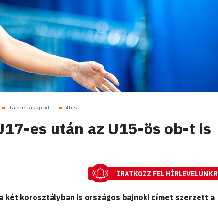
utánpótlássport
öttusa
U17-es után az U15-ös ob-t is
IRATKOZZ FEL HÍRLEVELÜNKR
a két korosztályban is országos bajnoki címet szerzett a