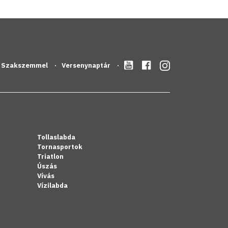
Szakszemmel
Versenynaptár
Tollaslabda
Tornasportok
Triatlon
Úszás
Vívás
Vízilabda