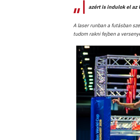
azért is indulok el a
A laser runban a futásban sze
tudom rakni fejben a versen