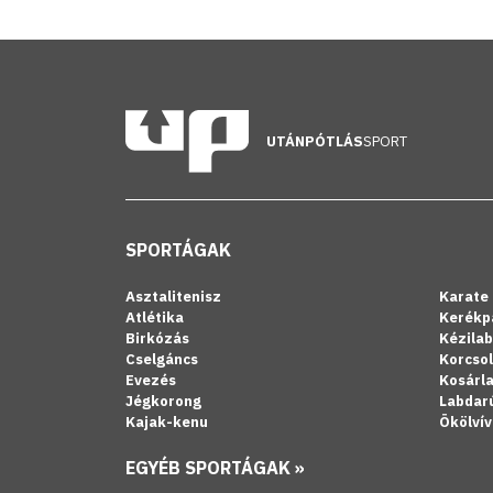
UTÁNPÓTLÁS
SPORT
SPORTÁGAK
Asztalitenisz
Karate
Atlétika
Kerékp
Birkózás
Kézila
Cselgáncs
Korcso
Evezés
Kosárl
Jégkorong
Labdar
Kajak-kenu
Ökölvív
EGYÉB SPORTÁGAK »