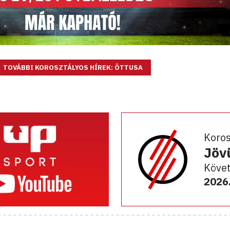
TOVÁBBI KOROSZTÁLYOS HÍREK: ÖTTUSA
Koro
Jöv
Követ
2026.