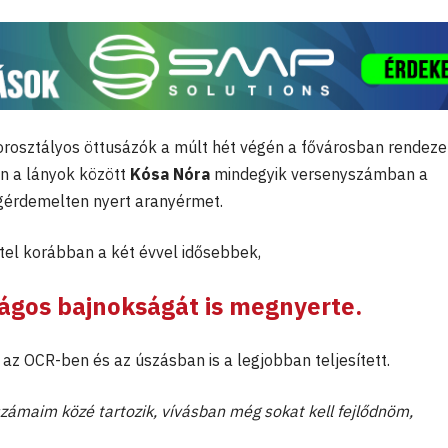
korosztályos öttusázók a múlt hét végén a fővárosban rendeze
n a lányok között
Kósa Nóra
mindegyik versenyszámban a
egérdemelten nyert aranyérmet.
ttel korábban a két évvel idősebbek,
ágos bajnokságát is megnyerte.
az OCR-ben és az úszásban is a legjobban teljesített.
zámaim közé tartozik, vívásban még sokat kell fejlődnöm,