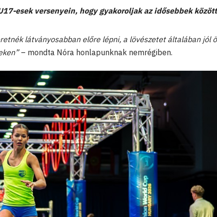
z U17-esek versenyein, hogy gyakoroljak az idősebbek között
retnék látványosabban előre lépni, a lövészetet általában jól 
yeken”
– mondta Nóra honlapunknak nemrégiben.