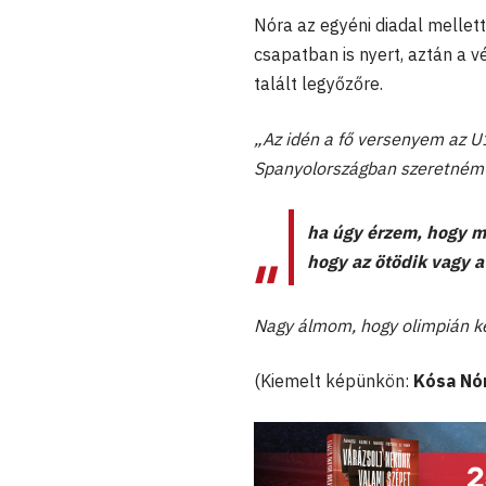
Nóra az egyéni diadal mellet
csapatban is nyert, aztán a 
talált legyőzőre.
„Az idén a fő versenyem az U
Spanyolországban szeretném 
ha úgy érzem, hogy m
hogy az ötödik vagy 
Nagy álmom, hogy olimpián k
(Kiemelt képünkön:
Kósa Nó